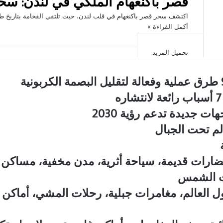
قصر باكنغهام الملكي في لندن: سح
اكتشف سحر قصر باكنغهام في قلب لندن، حيث تلتقي الفخامة بتاريخ طو
أكمل القراءة »
تحميل المزيد
ت جديدة تدعم رؤية 2030
لم تحت الجبال
ضارات قديمة، سياحة أثرية، مدن مخفية، مساكن ج
ت الشمس
ول العالم، مغامرات جبلية، رحلات المشي، أماك