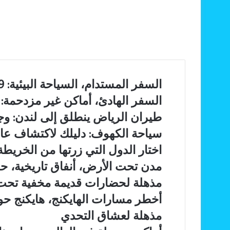
السفر
السفر المستدام، السياحة البيئية: 9 طرق عملية وفعالة لتقليل البصمة الكربونية
المستدام،
السفر
السفر الهادئ، أماكن غير مزدحمة: 7 أسباب رائعة لانتشاره
السياحة
الهادئ،
البيئية:
طيران
طيران الرياض ينطلق إلى لندن: وجها
أماكن
9
الرياض
غير
سياحة
سياحة الكهوف: دليلك لاكتشاف عا
طرق
ينطلق
مزدحمة:
الكهوف:
عملية
إلى
اختار
اختار الدول التي زرتها من الخريطة
7
دليلك
وفعالة
لندن:
الدول
أسباب
لاكتشاف
مدن
مدن تحت الأرض، أنفاق تاريخية، ح
لتقليل
وجهات
التي
رائعة
عالم
تحت
البصمة
جديدة
زرتها
مذهلة لحضارات قديمة مخفية تح
لانتشاره
تحت
الأرض،
الكربونية
تدعم
من
الجبال
أنفاق
أخطر
أخطر مسارات الهايكنج، هايكنج ح
رؤية
الخريطة
تاريخية،
مسارات
2030
مذهلة لعشاق التحدي
حضارات
الهايكنج،
قديمة،
هايكنج
أماكن