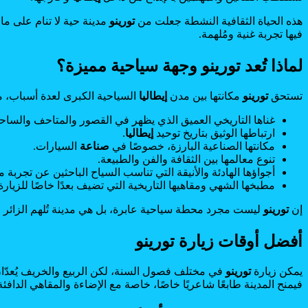
هذه الحياة الثقافية النشطة جعلت من
تورينو
مدينة حية لا تنام على ماض
فيها تجربة غنية ومُلهمة.
لماذا تُعد تورينو وجهة سياحية مميزة؟
تستحق
تورينو
مكانتها بين مدن
إيطاليا
السياحية الكبرى لعدة أسباب، م
غناها التاريخي العميق الذي يظهر في القصور والمتاحف والساح
ارتباطها الوثيق بتاريخ توحيد
إيطاليا
.
مكانتها الصناعية البارزة، خصوصًا في
صناعة
السيارات.
تنوع معالمها بين الثقافة والفن والطبيعة.
أجواؤها الهادئة والأنيقة التي تناسب السياح الباحثين عن تجربة م
مطبخها الشهي ومقاهيها التاريخية التي تضيف بعدًا خاصًا للزيارة
إن
تورينو
ليست مجرد محطة سياحية عابرة، بل هي مدينة تُلهم الزائر و
أفضل أوقات زيارة تورينو
يمكن زيارة
تورينو
في مختلف فصول السنة، لكن الربيع والخريف يُعدّان
فيمنح المدينة طابعًا شاعريًا خاصًا، خاصة مع الإضاءة والمقاهي الدافئ