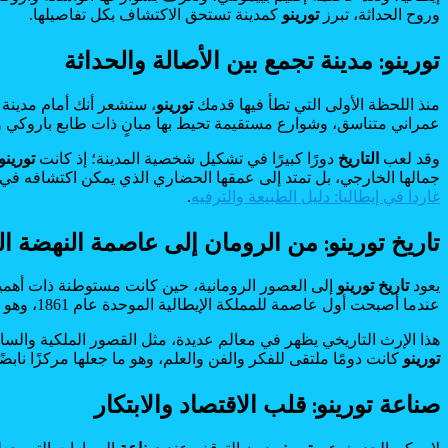
وروح الحداثة، تبرز
تورينو
كمدينة تستحق الاكتشاف بكل تفاصيلها.
تورينو: مدينة تجمع بين الأصالة والحداثة
منذ اللحظة الأولى التي تطأ فيها قدمك
تورينو
، ستشعر أنك أمام مدينة
عمراني متناسق، وشوارع مستقيمة تحيط بها مبانٍ ذات طابع باروكي 
وقد لعب
التاريخ
دورًا كبيرًا في تشكيل شخصية المدينة؛ إذ كانت
تورينو
جمالها الخارجي، بل تمتد إلى عمقها الحضاري الذي يمكن اكتشافه في
غاردا في إيطاليا: دليل الطبيعة والترفيه
.
تاريخ تورينو: من الرومان إلى عاصمة النهضة ال
يعود
تاريخ
تورينو
إلى العصور الرومانية، حين كانت مستوطنة ذات أهمية 
عندما أصبحت أول عاصمة للمملكة الإيطالية الموحدة عام 1861، وهو حدث ترك بصمة واضحة في هوية المدينة ومكانتها الوطنية.
هذا الإرث التاريخي يظهر في معالم عديدة، مثل القصور الملكية والسا
تورينو
كانت دومًا ملتقى للفكر والفن والعلم، وهو ما جعلها مركزًا نابضًا
صناعة تورينو: قلب الاقتصاد والابتكار