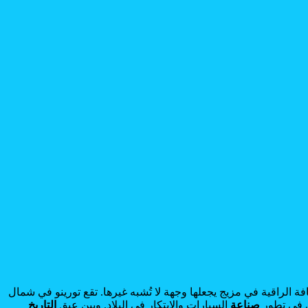
افة الراقية في مزيج يجعلها وجهة لا تُشبه غيرها. تقع تورينو في شمال
ري في تطور
صناعة
السيارات والابتكار في البلاد. وبين عبق
التاريخ