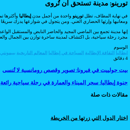
تورينو: مدينة تستحق أن تُروى
في نهاية المطاف، تظل
تورينو
واحدة من أجمل مدن
إيطاليا
وأكثرها تمي
ومعانيها وإرثها الحضاري الغني. ومن يتجول في شوارعها يدرك سريعًا
إنها مدينة تجمع بين الماضي المجيد والحاضر النابض والمستقبل الواعد،
مجرد رحلة سياحية، بل اكتشاف لمدينة ساحرة توازن بين الجمال والعمق
الوسوم
إيطاليا
الثقافة الإيطالية
السياحة في إيطاليا
المعالم التاريخية
بييمونتي
4 دقائق
Odnoklassniki
Flipboard
‫Pocket
‫X
لاين
ڤايبر
طباعة
تيلقرام
سكايب
لينكدإن
واتساب
ماسنجر
ماسنجر
فيسبوك
مشاركة
بينتيريست
بيت
بيت جولييت في فيرونا: تصوير وقصص رومانسية لا تُنسى
عبر
جولييت
البريد
في
جنوة
جنوة إيطاليا: سحر الميناء والعمارة في رحلة سياحية رائعة
فيرونا:
إيطاليا:
تصوير
سحر
مقالات ذات صلة
وقصص
الميناء
رومانسية
والعمارة
لا
في
تُنسى
رحلة
اختار الدول التي زرتها من الخريطة
سياحية
رائعة