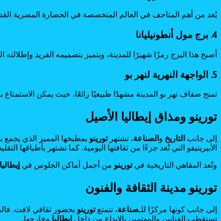
يُعد من أهم المتاحف في العالم المتخصصة في الحضارة المصرية القديم
4. برج مول أنطونيليانا
أصبح هذا البرج رمزًا شهيرًا للمدينة، ويتميز بتصميمه الفريد وإطلالته
5. الواجهة النهرية لنهر بو
تمنح ضفاف نهر بو المدينة مشهدًا طبيعيًا رائعًا، حيث يمكن الاستمتاع
تورينو ومذاق إيطاليا الأصيل
إلى جانب
التاريخ
و
الصناعة
، تشتهر
تورينو
بمطبخها المميز الذي يجمع بي
الأبيريتيفو التي تُعد جزءًا من ثقافتها اليومية. كما تشتهر بأطباقها التقل
وتُعد المقاهي التاريخية في
تورينو
من أجمل أماكن الجلوس في
إيطاليا
تورينو مدينة الثقافة والفنون
إلى جانب كونها مركزًا للـ
صناعة
، تتمتع
تورينو
بحضور ثقافي لافت. فالم
تستقطب الفنانين والمهتمين بالإبداع من داخل
إيطاليا
وخارجها.