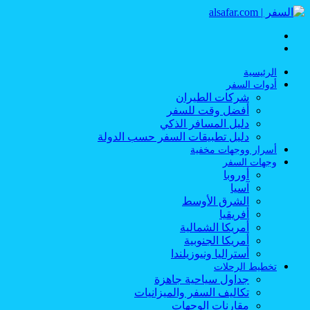
القائمة
بحث
عن
الرئيسية
أدوات السفر
شركات الطيران
أفضل وقت للسفر
دليل المسافر الذكي
دليل تطبيقات السفر حسب الدولة
أسرار ووجهات مخفية
وجهات السفر
أوروبا
آسيا
الشرق الأوسط
أفريقيا
أمريكا الشمالية
أمريكا الجنوبية
أستراليا ونيوزيلندا
تخطيط الرحلات
جداول سياحية جاهزة
تكاليف السفر والميزانيات
مقارنات الوجهات