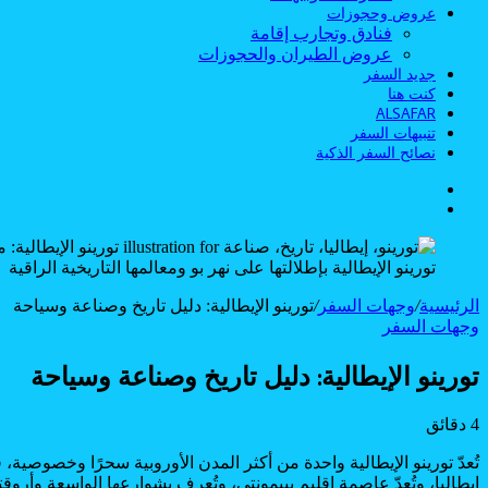
عروض وحجوزات
فنادق وتجارب إقامة
عروض الطيران والحجوزات
جديد السفر
كنت هنا
ALSAFAR
تنبيهات السفر
نصائح السفر الذكية
الوضع
بحث
المظلم
عن
تورينو الإيطالية بإطلالتها على نهر بو ومعالمها التاريخية الراقية
الرئيسية
/
وجهات السفر
/
تورينو الإيطالية: دليل تاريخ وصناعة وسياحة
وجهات السفر
تورينو الإيطالية: دليل تاريخ وصناعة وسياحة
4 دقائق
Odnoklassniki
Flipboard
‫Pocket
‫X
لاين
ڤايبر
طباعة
تيلقرام
سكايب
لينكدإن
واتساب
ماسنجر
ماسنجر
فيسبوك
مشاركة
بينتيريست
تُعدّ تورينو الإيطالية واحدة من أكثر المدن الأوروبية سحرًا وخصوصية، 
عبر
إيطاليا، وتُعدّ عاصمة إقليم بييمونتي، وتُعرف بشوارعها الواسعة وأروق
البريد