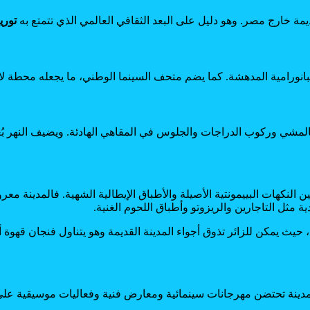
ة خارج مصر. وهو دليل على البعد الثقافي العالمي الذي تتمتع به
توري
 البانورامية المدهشة. كما يضم متحف السينما الوطني، ما يجعله محطة لا 
 بالمشي وركوب الدراجات والجلوس في المقاهي الهادئة. ويضيف النهر بُع
ن النكهات البييمونتية الأصيلة والأطباق الإيطالية الشهية. فالمدينة م
يدية مثل التاجارين والريزوتو وأطباق اللحوم الغنية.
، حيث يمكن للزائر تذوق أجواء المدينة القديمة وهو يتناول فنجان قهو
دينة تحتضن مهرجانات سينمائية ومعارض فنية وفعاليات موسيقية على م