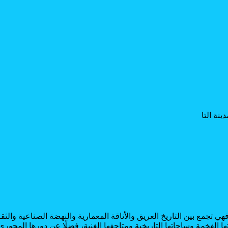
فهي تجمع بين التاريخ العريق والأناقة المعمارية والنهضة الصناعية والثق
تها الفخمة وساحاتها التاريخية ومتاحفها الغنية، فضلًا عن دورها المحو