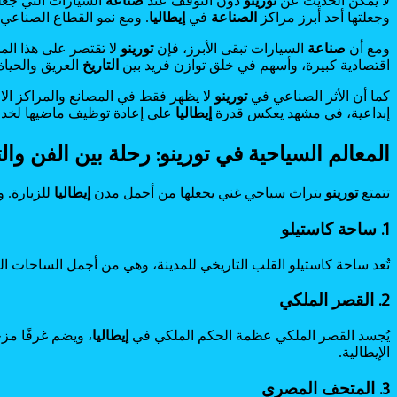
لا يمكن الحديث عن
تورينو
دون التوقف عند
صناعة
السيارات التي جعلت
وجعلتها أحد أبرز مراكز
الصناعة
في
إيطاليا
. ومع نمو القطاع الصناعي، 
ومع أن
صناعة
السيارات تبقى الأبرز، فإن
تورينو
لا تقتصر على هذا الم
اقتصادية كبيرة، وأسهم في خلق توازن فريد بين
التاريخ
العريق والحياة
كما أن الأثر الصناعي في
تورينو
لا يظهر فقط في المصانع والمراكز الا
إبداعية، في مشهد يعكس قدرة
إيطاليا
على إعادة توظيف ماضيها لخدم
المعالم السياحية في تورينو: رحلة بين الفن والت
تتمتع
تورينو
بتراث سياحي غني يجعلها من أجمل مدن
إيطاليا
للزيارة. و
1. ساحة كاستيلو
تُعد ساحة كاستيلو القلب التاريخي للمدينة، وهي من أجمل الساحات 
2. القصر الملكي
يُجسد القصر الملكي عظمة الحكم الملكي في
إيطاليا
، ويضم غرفًا مزخ
الإيطالية.
3. المتحف المصري