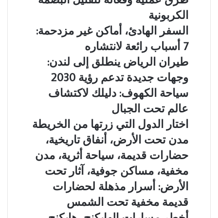
السياحة
البيئية:
الكربونية
9
السفر
السفر الهادئ، أماكن غير مزدحمة:
طرق
الهادئ،
عملية
7 أسباب رائعة لانتشاره
أماكن
وفعالة
غير
طيران
طيران الرياض ينطلق إلى لندن:
لتقليل
مزدحمة:
الرياض
البصمة
وجهات جديدة تدعم رؤية 2030
7
ينطلق
الكربونية
أسباب
إلى
سياحة
سياحة الكهوف: دليلك لاكتشاف
رائعة
لندن:
الكهوف:
عالم تحت الجبال
لانتشاره
وجهات
دليلك
جديدة
لاكتشاف
اختار
اختار الدول التي زرتها من الخريطة
تدعم
عالم
الدول
مدن
مدن تحت الأرض، أنفاق تاريخية،
رؤية
تحت
التي
تحت
2030
الجبال
زرتها
حضارات قديمة، سياحة أثرية، مدن
الأرض،
من
أنفاق
مخفية، مساكن جوفية، آثار تحت
الخريطة
تاريخية،
الأرض: أسرار مذهلة لحضارات
حضارات
قديمة،
قديمة مخفية تحت الشمس
سياحة
أخطر
أخطر مسارات الهايكنج، هايكنج
أثرية،