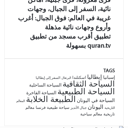
غريبة
الكهوف،
معزولة،
نائية، السفر إلى الجبال، وجهات
في
استكشاف
قرى
العالم
الكهوف،
جبلية،
غريبة في العالم: فوق الجبال: أغرب
أماكن
أماكن
وأروع وجهات نائية مذهلة
غريبة
نائية،
للسفر:
السفر
تطبيق
تطبيق أقرب مسجد من تطبيق
لرحلة
إلى
أقرب
quran.tv بسهولة
استكشاف
الجبال،
مسجد
مذهلة
وجهات
من
غريبة
تطبيق
في
quran.tv
العالم:
TAGS
بسهولة
فوق
إيطاليا
إسبانيا
اسكتلندا
السفر إلى إيطاليا
البرتغال
السياحة الثقافية
الجبال:
السياحة الساحلية
أغرب
السياحة الطبيعية
السياحة الفاخرة
وأروع
الطبيعة الخلابة
وجهات
السياحة في اليونان
المعالم
نائية
اليونان
سياحة طبيعية
فرنسا
معالم
جبال الأنديز
التاريخية
مذهلة
تاريخية
معالم سياحية