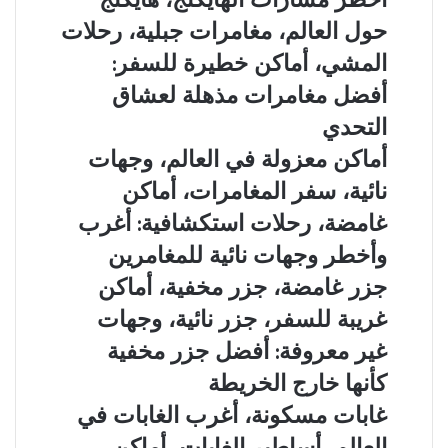
مسارات
مدن
حول العالم، مغامرات جبلية، رحلات
الهايكنج،
مخفية،
هايكنج
المشي، أماكن خطيرة للسفر:
مساكن
حول
جوفية،
أفضل مغامرات مذهلة لعشاق
العالم،
آثار
مغامرات
التحدي
تحت
جبلية،
الأرض:
أماكن
أماكن معزولة في العالم، وجهات
رحلات
أسرار
معزولة
المشي،
نائية، سفر المغامرات، أماكن
مذهلة
في
أماكن
لحضارات
العالم،
غامضة، رحلات استكشافية: أغرب
خطيرة
قديمة
وجهات
للسفر:
وأخطر وجهات نائية للمغامرين
مخفية
نائية،
أفضل
تحت
سفر
جزر
جزر غامضة، جزر مخفية، أماكن
مغامرات
الشمس
المغامرات،
غامضة،
مذهلة
غريبة للسفر، جزر نائية، وجهات
أماكن
جزر
لعشاق
غامضة،
مخفية،
غير معروفة: أفضل جزر مخفية
التحدي
رحلات
أماكن
كأنها خارج الخريطة
استكشافية:
غريبة
أغرب
للسفر،
غابات
غابات مسكونة، أغرب الغابات في
وأخطر
جزر
مسكونة،
العالم، أساطير الغابات، أماكن
وجهات
نائية،