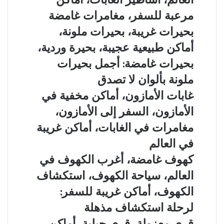
أغرب
نائية
وجهات
الغابات
مرعبة للسفر، مغامرات غامضة
للمغامرين
غير
في
بحيرات
بحيرات غريبة، بحيرات ملونة،
معروفة:
العالم،
غريبة،
أفضل
أساطير
أماكن طبيعية عجيبة، بحيرة وردية،
بحيرات
جزر
الغابات،
ملونة،
بحيرات غامضة: أجمل بحيرات
مخفية
أماكن
أماكن
كأنها
مرعبة
ملونة بألوان لا تصدق
طبيعية
خارج
للسفر،
عجيبة،
غابات
غابات الأمازون، أماكن مخفية في
الخريطة
مغامرات
بحيرة
الأمازون،
غامضة
الأمازون، السفر إلى الأمازون،
وردية،
أماكن
بحيرات
مخفية
مغامرات في الغابات، أماكن غريبة
غامضة:
في
في العالم
أجمل
الأمازون،
بحيرات
السفر
كهوف
كهوف غامضة، أغرب الكهوف في
ملونة
إلى
غامضة،
العالم، سياحة الكهوف، استكشاف
بألوان
الأمازون،
أغرب
لا
مغامرات
الكهوف
الكهوف، أماكن غريبة للسفر:
تصدق
في
في
لرحلة استكشاف مذهلة
الغابات،
العالم،
أماكن
سياحة
قرى
قرى معزولة، قرى جبلية، أماكن