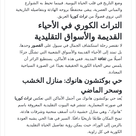
وضع التاريخ في قلب الحياة اليومية. فبينما تحيط به الشوارع
والمباني العصرية، يبقى محتفظًا بروحه الهادئة وبتفاصيله التاريخية
التي تروي فصولًا من
تراث كوريا
العريق.
التراث الكوري في الأحياء
القديمة والأسواق التقليدية
لا تقتصر رحلة استكشاف الجمال في سيول على
القصور
وحدها،
بل تمتد إلى الأحياء القديمة والأسواق الشعبية التي تشكّل جزءًا
أصيلًا من
ثقافة
المدينة. ففي هذه الأماكن، يستطيع الزائر أن
يلمس نبض الحياة الكورية الحقيقية بعيدًا عن الصورة السياحية
المعتادة.
حي بوكتشون هانوك: منازل الخشب
وسحر الماضي
يُعد حي بوكتشون هانوك من أجمل الأماكن التي تعكس
تراث كوريا
في صورته المعمارية. تنتشر فيه البيوت التقليدية المعروفة باسم
“هانوك”، وهي منازل خشبية ذات أسقف منحنية وشرفات هادئة،
تمنح المكان طابعًا تاريخيًا دافئًا. السير في هذا الحي يشبه العودة
بالزمن إلى الوراء، حيث يمكن رؤية تفاصيل الحياة التقليدية
الكورية في كل زاوية.