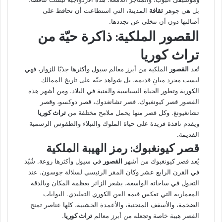
بل هي جوهر
ثقافة
المدينة، التي استطاعت أن تحافظ على
أصالتها دون أن تتخلى عن تجددها.
القصور الملكية: ذاكرة حيّة من
تراث كوريا
تُعد
القصور
الملكية من أبرز معالم سيول وأكثرها جذبًا للزوار، فهي
ليست مجرد مبانٍ قديمة، بل شواهد حيّة على تاريخ الممالك
الكورية وتطور الحياة السياسية والفنية في البلاد. ومن أشهر هذه
القصور قصر كيونغبوك، قصر تشانغدوك، قصر دوكسو، وقصر
تشانغيونغ. وكل قصر منها يحمل ملامح مختلفة من
تراث كوريا
ويقدم نافذة فريدة على حياة الملوك والنبلاء والطقوس الرسمية
القديمة.
قصر كيونغبوك: رمز الهيبة الملكية
يُعد قصر كيونغبوك من أشهر
القصور
في سيول وأكثرها روعة. شُيّد
في القرن الرابع عشر وكان المقر الرئيسي لسلالة جوسون. عند
التجول في ساحاته الواسعة، يشعر الزائر بعظمة المكان وبالدقة
المعمارية التي تعكس قيمة الفن الكوري التقليدي. البوابات
الضخمة، والأسقف المنحنية، والأعمدة الخشبية، كلها عناصر تمنح
القصر هيبة خاصة وتجعله من أبرز معالم
تراث كوريا
.