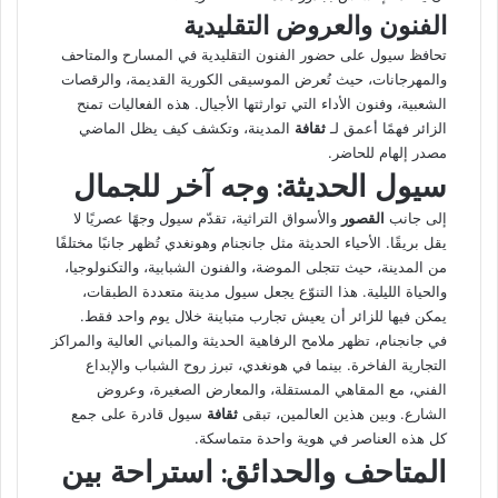
الفنون والعروض التقليدية
تحافظ سيول على حضور الفنون التقليدية في المسارح والمتاحف
والمهرجانات، حيث تُعرض الموسيقى الكورية القديمة، والرقصات
الشعبية، وفنون الأداء التي توارثتها الأجيال. هذه الفعاليات تمنح
الزائر فهمًا أعمق لـ
ثقافة
المدينة، وتكشف كيف يظل الماضي
مصدر إلهام للحاضر.
سيول الحديثة: وجه آخر للجمال
إلى جانب
القصور
والأسواق التراثية، تقدّم سيول وجهًا عصريًا لا
يقل بريقًا. الأحياء الحديثة مثل جانجنام وهونغدي تُظهر جانبًا مختلفًا
من المدينة، حيث تتجلى الموضة، والفنون الشبابية، والتكنولوجيا،
والحياة الليلية. هذا التنوّع يجعل سيول مدينة متعددة الطبقات،
يمكن فيها للزائر أن يعيش تجارب متباينة خلال يوم واحد فقط.
في جانجنام، تظهر ملامح الرفاهية الحديثة والمباني العالية والمراكز
التجارية الفاخرة. بينما في هونغدي، تبرز روح الشباب والإبداع
الفني، مع المقاهي المستقلة، والمعارض الصغيرة، وعروض
الشارع. وبين هذين العالمين، تبقى
ثقافة
سيول قادرة على جمع
كل هذه العناصر في هوية واحدة متماسكة.
المتاحف والحدائق: استراحة بين