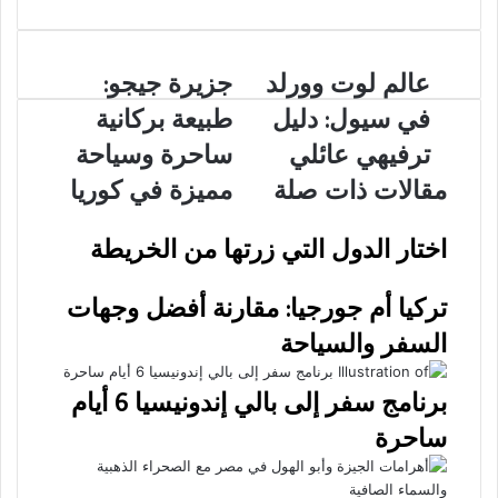
عالم
عالم لوت وورلد
جزيرة
جزيرة جيجو:
لوت
جيجو:
في سيول: دليل
طبيعة بركانية
وورلد
طبيعة
في
بركانية
ترفيهي عائلي
ساحرة وسياحة
سيول:
ساحرة
مقالات ذات صلة
مميزة في كوريا
دليل
وسياحة
ترفيهي
مميزة
عائلي
في
اختار الدول التي زرتها من الخريطة
كوريا
تركيا أم جورجيا: مقارنة أفضل وجهات
السفر والسياحة
برنامج سفر إلى بالي إندونيسيا 6 أيام
ساحرة