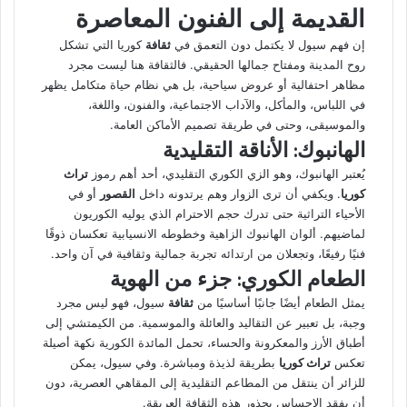
القديمة إلى الفنون المعاصرة
إن فهم سيول لا يكتمل دون التعمق في
ثقافة
كوريا التي تشكل
روح المدينة ومفتاح جمالها الحقيقي. فالثقافة هنا ليست مجرد
مظاهر احتفالية أو عروض سياحية، بل هي نظام حياة متكامل يظهر
في اللباس، والمأكل، والآداب الاجتماعية، والفنون، واللغة،
والموسيقى، وحتى في طريقة تصميم الأماكن العامة.
الهانبوك: الأناقة التقليدية
يُعتبر الهانبوك، وهو الزي الكوري التقليدي، أحد أهم رموز
تراث
كوريا
. ويكفي أن ترى الزوار وهم يرتدونه داخل
القصور
أو في
الأحياء التراثية حتى تدرك حجم الاحترام الذي يوليه الكوريون
لماضيهم. ألوان الهانبوك الزاهية وخطوطه الانسيابية تعكسان ذوقًا
فنيًا رفيعًا، وتجعلان من ارتدائه تجربة جمالية وثقافية في آن واحد.
الطعام الكوري: جزء من الهوية
يمثل الطعام أيضًا جانبًا أساسيًا من
ثقافة
سيول، فهو ليس مجرد
وجبة، بل تعبير عن التقاليد والعائلة والموسمية. من الكيمتشي إلى
أطباق الأرز والمعكرونة والحساء، تحمل المائدة الكورية نكهة أصيلة
تعكس
تراث كوريا
بطريقة لذيذة ومباشرة. وفي سيول، يمكن
للزائر أن ينتقل من المطاعم التقليدية إلى المقاهي العصرية، دون
أن يفقد الإحساس بجذور هذه الثقافة العريقة.