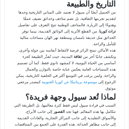
التاريخ والطبيعة
من الجميل أيضًا أن سيول لا تعتمد على المباني التاريخية وحدها
لتقديم تجربتها الثقافية، بل تضم متاحف وحدائق تضيف عمقًا
وهدوءًا إلى الزيارة. فالمتاحف الوطنية تتيح التعرف على تفاصيل
تراث كوريا
، من القطع الأثرية إلى الوثائق القديمة، بينما توفر
الحدائق مثل حديقة نامسان ومنطقة نهر الهان مساحات مثالية
للتأمل والراحة.
هذه الأماكن تمنح الزائر فرصة لالتقاط أنفاسه بين جولة وأخرى،
وتكشف جانبًا آخر من
ثقافة
المدينة، حيث تُقدَّر الطبيعة كجزء
أساسي من الحياة اليومية، لا كمشهد ثانوي فقط. كما أن تصميم
هذه المساحات العامة يعكس عناية خاصة بالتوازن والجمال
والراحة. ولمن يرغب في التوسع أكثر في الخلفية التاريخية، يمكن
الرجوع إلى
موسوعة بريتانيكا عن كوريا الجنوبية
كمصدر مرجعي
موثوق.
لماذا تُعد سيول وجهة فريدة؟
السبب في فرادة سيول ليس فقط كثرة معالمها، بل الطريقة التي
تتكامل بها هذه المعالم. فهنا تجد
القصور
إلى جانب الأبراج،
والأسواق التقليدية إلى جانب المراكز التجارية، والعادات القديمة
إلى جانب مظاهر الحداثة. هذه القدرة على الجمع بين المتناقضات