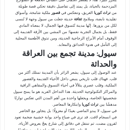
المزدحمة بالحياة، بل يمتد إلى تفاصيل دقيقة تحكي قصة طويلة
من
تراث كوريا
العريق، وتنعكس في
قصور
ملكية شامخة، وأسواق
تقليدية نابضة، وملامح
ثقافة
حديثة جعلت من سيول وجهة لا تُنسى
لكل من يزورها. إنّها مدينة تُتَسوق فيها الجمال، لا بمعناه المادي
فقط، بل بجمال التجربة نفسها؛ من المشي بين الأزقة القديمة إلى
الوقوف أمام الأبراج الزجاجية الحديثة، ومن تذوق الأطعمة المحلية
إلى التأمل في هدوء الحدائق والمعابد.
سيول: مدينة تجمع بين العراقة
والحداثة
عند الوصول إلى سيول، يشعر الزائر بأن المدينة تمتلك أكثر من
قلب. فهناك قلب تاريخي ينبض داخل الأحياء القديمة والقصور
الملكية، وقلب عصري يتلألأ في أحياء التسوق والمقاهي الراقية
والمراكز التكنولوجية الحديثة. هذا التداخل الفريد هو ما يمنح سيول
شخصيتها الخاصة، ويجعلها واحدة من أهم المدن التي تعكس توازنًا
مدهشًا بين
تراث كوريا
وابتكارها المعاصر.
في سيول، لا يبدو الماضي بعيدًا أو معزولًا؛ بل يتجاور مع الحاضر
في انسجام لافت. قد ترى في صباح واحد بوابة خشبية ضخمة تعود
لقرون مضت، ثم تنتقل في دقائق إلى شارع يعجّ بعروض الأزياء،
وموسيقى البوب، والمتاجر اللامعة. هذه الازدواجية ليست تناقضًا،