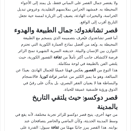
ولا يقتصر جمال القصر على المباني فقط، بل يمتد إلى الأجواء
المحيطة به. فمشهد الحراس بملابسهم التقليدية، وعروض تبديل
الحراسة، والبحيرات الهادئة، يضيف إلى الزيارة لمسة حية تجعل
التاريخ أقرب إلى الواقع.
قصر تشانغدوك: جمال الطبيعة والهدوء
أما قصر تشانغدوك فيُعرف بتصميمه الذي ينسجم مع الطبيعة
المحيطة به. ويُعد من أفضل نماذج العمارة الكورية التي تحترم
التوازن بين الإنسان والبيئة. حديقته السرية الشهيرة تمنح الزائر
فرصة لاكتشاف جانب أكثر تأملاً من
ثقافة
القصور الكورية، حيث
يلتقي الفن بالطبيعة في لوحة متكاملة.
هذا النوع من
القصور
يعكس فهمًا عميقًا للجمال الهادئ، بعيدًا عن
المبالغة، وهو ما يميز الكثير من عناصر
تراث كوريا
. فالانسجام
والبساطة هنا لا يعنيان الفقر البصري، بل يدلّان على رقيّ في
الذوق ورؤية فلسفية عميقة للحياة.
قصر دوكسو: حيث يلتقي التاريخ
بالمدينة
من جهة أخرى، يتيح قصر دوكسو للزائر تجربة مختلفة، لأنه يقع في
وسط المدينة الحديثة، وكأن الماضي والحاضر يتصافحان عند
بوابته. هذا القصر يبرز جانبًا مهمًا من
ثقافة
سيول: القدرة على