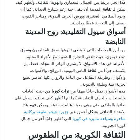
هذا الحي يربط بين الجمال المعماري والهوية الثقافية، ويُظهر كيف
يمكن لـ
ثقافة
المدينة أن تبقى حية رغم تسارع الحداثة. كما أن
وجود المقاهي الصغيرة، وورش الحرف اليدوية، ومتاجر الفنون،
يضيف إلى التجربة عمقًا وجاذبية.
أسواق سيول التقليدية: روح المدينة
النابضة
من أبرز المحطات التي لا ينبغي تفويتها سوق نامدايمون وسوق
دونغ ديمون، حيث تلتقي التجارة الشعبية مع الأجواء المحلية
الأصيلة. في هذه الأسواق، لا يشتري الزائر المنتجات فقط، بل
يكتشف جزءًا من
ثقافة
الناس اليومية. الروائح، والأصوات،
والألوان، وطريقة التفاعل بين الباعة والزوار، كلها عناصر تصنع
تجربة غنية ومليئة بالحيوية.
هذه الأسواق تمثل جانبًا مهمًا من
تراث كوريا
من حيث العادات
والمنتجات والحرف التقليدية، كما أنها تُظهر كيف تحافظ سيول على
صلتها بالماضي حتى وهي مدينة عالمية حديثة. ويمكن فهم هذا
الامتداد الثقافي بشكل أعمق عبر
جزيرة جيجو: طبيعة بركانية
ساحرة وسياحة مميزة في كوريا
التي تُظهر جانبًا آخر من جمال
كوريا الجنوبية.
الثقافة الكورية: من الطقوس