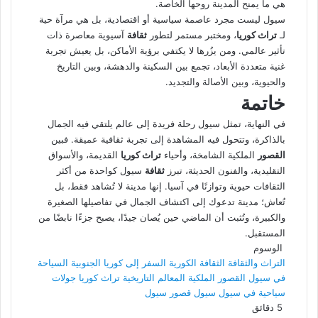
هي ما يمنح المدينة روحها الخاصة.
سيول ليست مجرد عاصمة سياسية أو اقتصادية، بل هي مرآة حية
لـ
تراث كوريا
، ومختبر مستمر لتطور
ثقافة
آسيوية معاصرة ذات
تأثير عالمي. ومن يزُرها لا يكتفي برؤية الأماكن، بل يعيش تجربة
غنية متعددة الأبعاد، تجمع بين السكينة والدهشة، وبين التاريخ
والحيوية، وبين الأصالة والتجديد.
خاتمة
في النهاية، تمثل سيول رحلة فريدة إلى عالم يلتقي فيه الجمال
بالذاكرة، وتتحول فيه المشاهدة إلى تجربة ثقافية عميقة. فبين
القصور
الملكية الشامخة، وأحياء
تراث كوريا
القديمة، والأسواق
التقليدية، والفنون الحديثة، تبرز
ثقافة
سيول كواحدة من أكثر
الثقافات حيوية وتوازنًا في آسيا. إنها مدينة لا تُشاهد فقط، بل
تُعاش؛ مدينة تدعوك إلى اكتشاف الجمال في تفاصيلها الصغيرة
والكبيرة، وتُثبت أن الماضي حين يُصان جيدًا، يصبح جزءًا نابضًا من
المستقبل.
الوسوم
التراث والثقافة
الثقافة الكورية
السفر إلى كوريا الجنوبية
السياحة
في سيول
القصور الملكية
المعالم التاريخية
تراث كوريا
جولات
سياحية في سيول
سيول
قصور سيول
5 دقائق