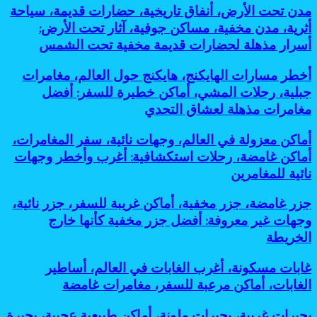
عالم
التي
رؤية
مدن
مدن تحت الأرض، أنفاق تاريخية، حضارات قديمة، سياحة
تحت
زرتها
2030
تحت
أثرية، مدن مخفية، مساكن جوفية، آثار تحت الأرض:
الجبال
من
الأرض،
أسرار مذهلة لحضارات قديمة مخفية تحت الشمس
الخريطة
أنفاق
تاريخية،
أخطر
أخطر مسارات الهايكنج، هايكنج حول العالم، مغامرات
حضارات
مسارات
قديمة،
جبلية، رحلات المشي، أماكن خطيرة للسفر: أفضل
الهايكنج،
سياحة
مغامرات مذهلة لعشاق التحدي
هايكنج
أثرية،
حول
مدن
أماكن
أماكن معزولة في العالم، وجهات نائية، سفر المغامرات،
العالم،
مخفية،
معزولة
مغامرات
أماكن غامضة، رحلات استكشافية: أغرب وأخطر وجهات
مساكن
في
جبلية،
جوفية،
نائية للمغامرين
العالم،
رحلات
آثار
وجهات
المشي،
تحت
جزر
جزر غامضة، جزر مخفية، أماكن غريبة للسفر، جزر نائية،
نائية،
أماكن
الأرض:
غامضة،
سفر
وجهات غير معروفة: أفضل جزر مخفية كأنها خارج
خطيرة
أسرار
جزر
المغامرات،
للسفر:
الخريطة
مذهلة
مخفية،
أماكن
أفضل
لحضارات
أماكن
غامضة،
مغامرات
قديمة
غابات
غابات مسكونة، أغرب الغابات في العالم، أساطير
غريبة
رحلات
مذهلة
مخفية
مسكونة،
للسفر،
الغابات، أماكن مرعبة للسفر، مغامرات غامضة
استكشافية:
لعشاق
تحت
أغرب
جزر
أغرب
التحدي
الشمس
الغابات
نائية،
وأخطر
بحيرات
بحيرات غريبة، بحيرات ملونة، أماكن طبيعية عجيبة، بحيرة