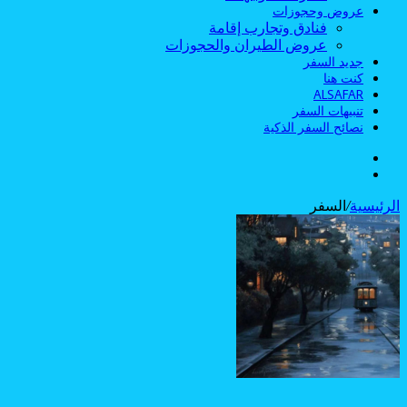
عروض وحجوزات
فنادق وتجارب إقامة
عروض الطيران والحجوزات
جديد السفر
كنت هنا
ALSAFAR
تنبيهات السفر
نصائح السفر الذكية
الوضع
بحث
المظلم
عن
الرئيسية
/
السفر