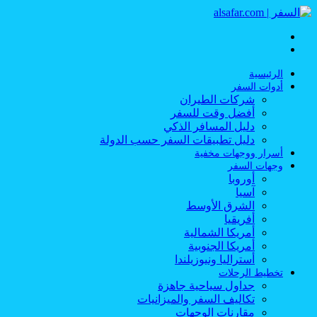
القائمة
بحث
عن
الرئيسية
أدوات السفر
شركات الطيران
أفضل وقت للسفر
دليل المسافر الذكي
دليل تطبيقات السفر حسب الدولة
أسرار ووجهات مخفية
وجهات السفر
أوروبا
آسيا
الشرق الأوسط
أفريقيا
أمريكا الشمالية
أمريكا الجنوبية
أستراليا ونيوزيلندا
تخطيط الرحلات
جداول سياحية جاهزة
تكاليف السفر والميزانيات
مقارنات الوجهات