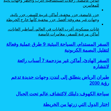
أماكن غامضة، رحلات استكشافية: أغرب وأخطر وجهات نائية
للمغامرين
جزر غامضة، جزر مخفية، أماكن غريبة للسفر، جزر نائية،
وجهات غير معروفة: أفضل جزر مخفية كأنها خارج الخريطة
غابات مسكونة، أغرب الغابات في العالم، أساطير الغابات،
أماكن مرعبة للسفر، مغامرات غامضة
السفر
السفر المستدام، السياحة البيئية: 9 طرق عملية وفعالة
المستدام،
لتقليل البصمة الكربونية
السياحة
البيئية:
السفر
السفر الهادئ، أماكن غير مزدحمة: 7 أسباب رائعة
9
الهادئ،
لانتشاره
طرق
أماكن
عملية
غير
وفعالة
طيران
طيران الرياض ينطلق إلى لندن: وجهات جديدة تدعم
مزدحمة:
لتقليل
الرياض
رؤية 2030
7
البصمة
ينطلق
أسباب
الكربونية
إلى
رائعة
سياحة
سياحة الكهوف: دليلك لاكتشاف عالم تحت الجبال
لندن:
لانتشاره
الكهوف:
وجهات
دليلك
اختار
اختار الدول التي زرتها من الخريطة
جديدة
لاكتشاف
الدول
تدعم