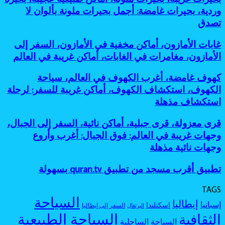
في
وجهات
وجهات
غريبة،
وردية، بحيرات غامضة: أجمل بحيرات ملونة بألوان لا
العالم،
غير
نائية
بحيرات
أساطير
تصدق
معروفة:
للمغامرين
ملونة،
الغابات،
أفضل
أماكن
أماكن
جزر
غابات
غابات الأمازون، أماكن مخفية في الأمازون، السفر إلى
طبيعية
مرعبة
مخفية
الأمازون،
عجيبة،
الأمازون، مغامرات في الغابات، أماكن غريبة في العالم
للسفر،
كأنها
أماكن
بحيرة
مغامرات
خارج
مخفية
وردية،
كهوف
كهوف غامضة، أغرب الكهوف في العالم، سياحة
غامضة
الخريطة
في
بحيرات
غامضة،
الكهوف، استكشاف الكهوف، أماكن غريبة للسفر: لرحلة
الأمازون،
غامضة:
أغرب
السفر
استكشاف مذهلة
أجمل
الكهوف
إلى
بحيرات
في
الأمازون،
ملونة
قرى
قرى معزولة، قرى جبلية، أماكن نائية، السفر إلى الجبال،
العالم،
مغامرات
بألوان
معزولة،
سياحة
وجهات غريبة في العالم: فوق الجبال: أغرب وأروع
في
لا
قرى
الكهوف،
وجهات نائية مذهلة
الغابات،
تصدق
جبلية،
استكشاف
أماكن
أماكن
الكهوف،
غريبة
تطبيق
تطبيق أقرب مسجد من تطبيق quran.tv بسهولة
نائية،
أماكن
في
أقرب
السفر
غريبة
العالم
مسجد
إلى
TAGS
للسفر:
من
الجبال،
السياحة
لرحلة
إيطاليا
إسبانيا
اسكتلندا
تطبيق
السفر إلى إيطاليا
البرتغال
وجهات
استكشاف
quran.tv
السياحة الطبيعية
الثقافية
غريبة
مذهلة
السياحة الساحلية
بسهولة