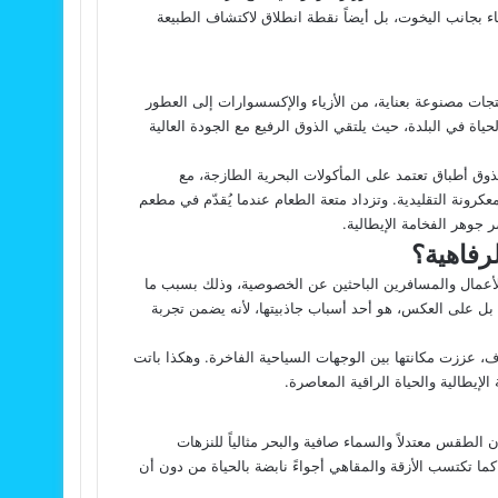
ء بجانب اليخوت، بل أيضاً نقطة انطلاق لاكتشاف الطبيعة
تجات مصنوعة بعناية، من الأزياء والإكسسوارات إلى العطور
حياة في البلدة، حيث يلتقي الذوق الرفيع مع الجودة العالية
تذوق أطباق تعتمد على المأكولات البحرية الطازجة، مع
كرونة التقليدية. وتزداد متعة الطعام عندما يُقدّم في مطعم
 جوهر الفخامة الإيطالية.
رفاهية؟
لأعمال والمسافرين الباحثين عن الخصوصية، وذلك بسبب ما
 بل على العكس، هو أحد أسباب جاذبيتها، لأنه يضمن تجربة
ف، عززت مكانتها بين الوجهات السياحية الفاخرة. وهكذا باتت
الإيطالية والحياة الراقية المعاصرة.
الطقس معتدلاً والسماء صافية والبحر مثالياً للنزهات
، كما تكتسب الأزقة والمقاهي أجواءً نابضة بالحياة من دون أن