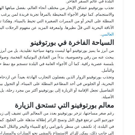
البلدة في عالم السفر الفاخر.
تجذب بورتوفينو عشاق الإبحار من مختلف أنحاء العالم، بفضل مياهها اله
والاستجمام. كما توفر الأجواء المحيطة بالمرفأ تجربة فريدة لمن ير
المطلة على البحر أو من الممرات الصغيرة التي تحيط بالميناء. وهكذا 
الأناقة البحرية التي قلّ نظيرها. ولمعرفة المزيد عن مفهوم الرحلات الب
العالمي
.
السياحة الفاخرة في بورتوفينو
من أبرز ما يميز بورتوفينو أنها ليست وجهة سياحية تقليدية، بل من أبرز 
يبحث عنه من رقي وخصوصية، بدءاً من الفنادق البوتيكية الفخمة، وصولاً إل
بلمسة عصرية راقية. كما أن الأجواء العامة في البلدة تنسجم مع نمط
والتأمل.
وتجذب بورتوفينو الزوار الذين يفضلون التجارب الهادئة بعيداً عن ازدح
البحرية، أو الجلوس في أحد المطاعم المطلة على الميناء، أو التجول ب
التفاصيل تجعل الإقامة أو الزيارة إلى بورتوفينو أكثر من مجرد رحلة، ب
الأصيلة.
معالم بورتوفينو التي تستحق الزيارة
رغم صغر مساحتها، تزخر بورتوفينو بعدد من المعالم التي تضيف إلى زيار
جورجيو التي ترتفع فوق التل وتمنح الزائر إطلالة مذهلة على الخليج. ك
في البلدة، إذ تكشف عن منظر بانورامي رائع للميناء والبحر والتلال الم
إلى جانب ذلك، يمكن للزائر الاستمتاع بالمشي نحو المنارات والمسارات