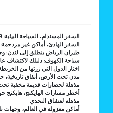
السفر
السفر المستدام، السياحة البيئية: 9 طرق عملية وفعالة لتقليل البصمة الكربونية
المستدام،
السفر
السفر الهادئ، أماكن غير مزدحمة: 7 أسباب رائعة لانتشاره
السياحة
الهادئ،
البيئية:
طيران
طيران الرياض ينطلق إلى لندن: وجها
أماكن
9
الرياض
غير
سياحة
سياحة الكهوف: دليلك لاكتشاف عا
طرق
ينطلق
مزدحمة:
الكهوف:
عملية
إلى
اختار
اختار الدول التي زرتها من الخريطة
7
دليلك
وفعالة
لندن:
الدول
أسباب
لاكتشاف
مدن
مدن تحت الأرض، أنفاق تاريخية، ح
لتقليل
وجهات
التي
رائعة
عالم
تحت
البصمة
جديدة
زرتها
مذهلة لحضارات قديمة مخفية تح
لانتشاره
تحت
الأرض،
الكربونية
تدعم
من
الجبال
أنفاق
أخطر
أخطر مسارات الهايكنج، هايكنج ح
رؤية
الخريطة
تاريخية،
مسارات
2030
مذهلة لعشاق التحدي
حضارات
الهايكنج،
قديمة،
هايكنج
أماكن
أماكن معزولة في العالم، وجهات ن
سياحة
حول
معزولة