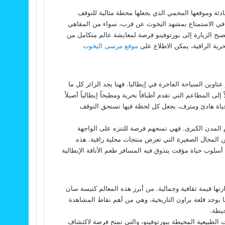
ادئة وموقعها المحمي الذي يجعلها محطة مثالية للتوقف
غب في الاستمتاع بمشهد اليخوت عن قرب، سواء من المقاهي
تصبح الزيارة إلى بورتوفينو فرصة لمعايشة عالم متكامل من
حرية الراقية، يمكن الاطلاع على
موقع مرسى اليخوت
عناوين السياحة الفاخرة في إيطاليا. فهنا يجد الزائر كل ما
ى المطاعم التي تقدم أطباقاً بحرية ومطبخاً إيطالياً أصيلاً
 حياة هادئ ومترف، يجعل كل لحظة فيها تستحق التوقف
ام المدن الكبرى. فهي تمنحهم فرصة للتنزه على الواجهة
ين المحال الصغيرة التي تعرض منتجات محلية راقية. هذه
ل أسلوب حياة مؤقت يتذوق فيه المسافر طعم الأناقة الإيطالية
تها قيمة ثقافية وجمالية. من أبرز هذه المعالم كنيسة سان
ما يوجد قلعة براون التاريخية، وهي من أهم نقاط المشاهدة
حيطة.
 الطبيعية المحيطة ببورتوفينو، والتي تمنح فرصة لاكتشاف