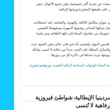
ن يبحث عن تجربة أكثر خصوصية. وفي جميع الأحوال، تبقى
على طبيعتها المتفردة وروحها الراقية.
ي عنوان متكامل للأناقة، والهدوء، والفخامة. لقد استطاعت
ل مرفئها الساحر، ويخوتها المبهرة، ومشهدها الطبيعي
ل صورها، من تفاصيل الميناء إلى نكهة الطعام، ومن هدوء
ة تلامس الذوق، وتُشعره بأنه في قلب عالم متقن الصنع، حيث
منازل المطلة على البحر، جزءاً من حكاية لا تُنسى. ولذلك
 ووجهة يتردد صداها في ذاكرة كل من يزورها.
ية
الميناء
الوجهات السياحية الراقية
اليخوت
بورتوفينو
ليغوريا
دينيا
ردينيا الإيطالية: شواطئ فيروزية
يطالية:
رفاهية لا تُنسى
اطئ