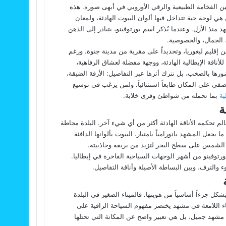
بين الفخامة الطبيعية والرقي الأوروبي في أبهى صوره. هذه
هي لوحة حية تتداخل فيها ألوان البيوت الهادئة، ولمعان
 منذ الأزل. وعندما يُذكر اسم بورتوفينو، يتبادر إلى الذهن
، الجمال، والخصوصية.
 إقليم ليغوريا، وتحديداً على مقربة من مدينة جنوة. ورغم
أناقة الإيطالية الهادئة، ووجهة مفضلة لعشاق الرفاهية،
ورها بالصخب، بل تترك أثرها عبر التفاصيل: الأزقة الضيقة،
تضفي على المكان طابعاً استثنائياً. ولمن يرغب في توسيع
ية
بما تحمله من شواطئ وقرى خلابة.
ة
لم تحكمه الأناقة الهادئة أكثر من أي شيء آخر. البلدة محاطة
جعل المشهد بانورامياً بامتياز. البيوت بألوانها الدافئة
ة الشمس على سطح البحر لتزيد من بريقه وجاذبيته.
 بورتوفينو من أشهر الوجهات السياحية الفاخرة في إيطاليا.
الترف، وبين البساطة الأصيلة وأناقة التفاصيل.
ل جزءاً أساسياً من هويتها. فالميناء الصغير في البلدة
 اللامعة في مشهد يختصر مفهوم السياحة الراقية على
مشهد جميل، بل هي تعبير واضح عن المكانة التي تحتلها