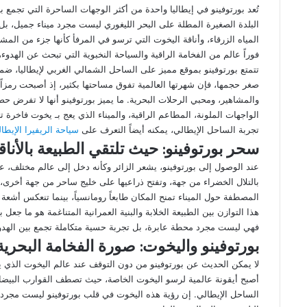
عبر
تُعد بورتوفينو في إيطاليا واحدة من أكثر الوجهات الساحرة التي تجمع 
البريد
البلدة الصغيرة المطلة على البحر الليغوري ليست مجرد ميناء جميل، بل 
المياه الزرقاء، وأناقة اليخوت التي ترسو في المرفأ كأنها جزء من المشهد
فوراً عالم من الفخامة الراقية والسياحة النخبوية التي تبحث عن الهدوء
تتمتع بورتوفينو بموقع مميز على الساحل الشمالي الغربي لإيطاليا، ضمن
صغر حجمها، فإن شهرتها العالمية تفوق مساحتها بكثير، إذ أصبحت رمزاً لل
والمشاهير، ومحبي الرحلات البحرية. ما يميز بورتوفينو أنها لا تفرض حض
الواجهات الملونة، المطاعم الراقية، والميناء الذي يعج بـ يخوت فاخرة 
تجربة الساحل الإيطالي، يمكنه أيضاً التعرف على
سياحة الريفيرا الإيطال
سحر بورتوفينو: حيث تلتقي الطبيعة بالأناق
عند الوصول إلى بورتوفينو، يشعر الزائر وكأنه دخل إلى عالم مختلف، عا
بالتلال الخضراء من جهة، وتفتح ذراعيها على خليج ساحر من جهة أخرى، ما ي
المصطفة حول الميناء تمنح المكان طابعاً رومانسياً، بينما تنعكس أشع
هذا التوازن بين الطبيعة الخلابة والبنية العمرانية المتناغمة هو ما جعل
فهي ليست مجرد محطة عابرة، بل تجربة حسية متكاملة تجمع بين الهدوء و
بورتوفينو واليخوت: صورة الفخامة البحرية
لا يمكن الحديث عن بورتوفينو من دون التوقف عند عالم اليخوت الذي يشك
أصبح أيقونة عالمية لرسو اليخوت الخاصة، حيث تصطف القوارب البيضاء
الساحل الإيطالي. إن رؤية هذه اليخوت في قلب بورتوفينو ليست مجرد 