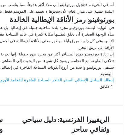
أما في الخريف، فتتحول بورتوفينو إلى ملاذ أكثر هدوءاً، مما يناسب م
البلدة جميلة على مدار العام، لأن سحرها لا يعتمد على الموسم فقط، بل 
بورتوفينو: رمز الأناقة الإيطالية الخالدة
في النهاية، ليست بورتوفينو مجرد بلدة ساحلية جميلة في إيطاليا، بل ه
هذه الوجهة الصغيرة أن تخلق لنفسها مكانة كبيرة في عالم السياحة بفض
الآسر. وفي كل زاوية من زواياها، يظهر معنى الأناقة الإيطالية في أجم
الأزقة إلى بريق البحر.
إن زيارة بورتوفينو تمنح المسافر أكثر من مجرد صور جميلة؛ إنها تجرب
تتلاقى الطبيعة مع الفخامة، ويصبح كل شيء، من اليخوت إلى المقاهي وال
ستبقى بورتوفينو واحدة من أروع أيقونات السياحة الفاخرة في إيطاليا،
الوسوم
إيطاليا
الساحل الإيطالي
السفر الفاخر
السياحة الفاخرة
الفخامة الأوروب
4 دقائق
‫X
فيسبوك
لينكدإن
بينتيريست
‫Pocket
سكايب
ماسنجر
ڤايبر
لاين
ماسنجر
Flipboard
واتساب
تيلقرام
طباعة
مشاركة
Odnoklassniki
عبر
البريد
الريفييرا
الريفييرا الفرنسية: دليل سياحي
سر
س
الفرنسية:
الإ
وثقافي ساحر
و
دليل
شو