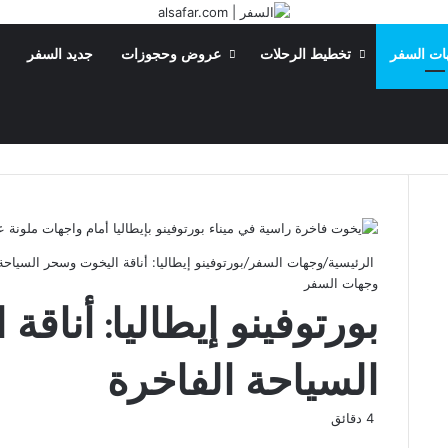
ات السفر
تخطيط الرحلات
عروض وحجوزات
جديد السفر
بحث عن
الوضع المظلم
الرئيسية
/
وجهات السفر
/
بورتوفينو إيطاليا: أناقة اليخوت وسحر السياحة
وجهات السفر
بورتوفينو إيطاليا: أناق
السياحة الفاخرة
4 دقائق
‫X
فيسبوك
لينكدإن
بينتيريست
‫Pocket
سكايب
ماسنجر
ڤايبر
لاين
ماسنجر
Flipboard
واتساب
تيلقرام
طباعة
مشاركة
Odnoklassniki