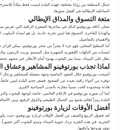
جمال المنطقة من زوايا مختلفة. فهذه البلدة ليست فقط مكاناً للاسترخا
الساحلية الإيطالية في أفضل صورها.
متعة التسوق والمذاق الإيطالي
تتجلى أناقة بورتوفينو كذلك في متاجرها الصغيرة الراقية التي تعرض من
والهدايا الفاخرة. التسوق هنا ليس تجربة عادية، بل هو امتداد لأسلوب ال
والاهتمام بالتفاصيل.
أما المطبخ المحلي، فهو جزء لا يتجزأ من سحر بورتوفينو. يمكن للزائر 
لمسات من النكهات الليغورية الشهيرة مثل البيستو، وزيت الزيتون، والمع
يطل على الميناء، بينما تمر اليخوت بهدوء أمام الأنظار، في مشهد يختصر
لماذا تجذب بورتوفينو المشاهير وعشاق ال
أصبحت بورتوفينو خلال العقود الماضية وجهة مفضلة للمشاهير ورجال ا
توفره من أجواء راقية بعيدة عن الضجيج. فصغر حجم البلدة ليس عائقاً،
هادئة ومحدودة العدد نسبياً مقارنة بالمدن السياحية الكبرى.
كما أن صورة بورتوفينو في الإعلام العالمي، خاصة كوجهة لليخوت والتر
البلدة رمزاً لعالم يجمع بين الجمال الطبيعي والذوق الرفيع، وبين الأصالة 
أفضل الأوقات لزيارة بورتوفينو
تُعد فصول الربيع والصيف من أفضل الأوقات لزيارة بورتوفينو، حيث يكون 
البحرية. في هذه الفترة تزداد حيوية الميناء، وتبدو اليخوت أكثر حضوراً
تفقد هدوءها وأناقتها.