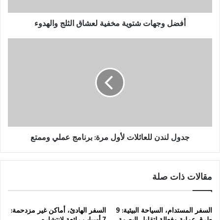
أفضل وجهات شتوية مخفية لعشاق الثلج والهدوء
جدول
لندن
للعائلات
لأول
مرة:
برنامج
عملي
وممتع
جدول لندن للعائلات لأول مرة: برنامج عملي وممتع
مقالات ذات صلة
السفر المستدام، السياحة البيئية: 9
السفر الهادئ، أماكن غير مزدحمة:
طرق عملية وفعالة لتقليل البصمة
7 أسباب رائعة لانتشاره