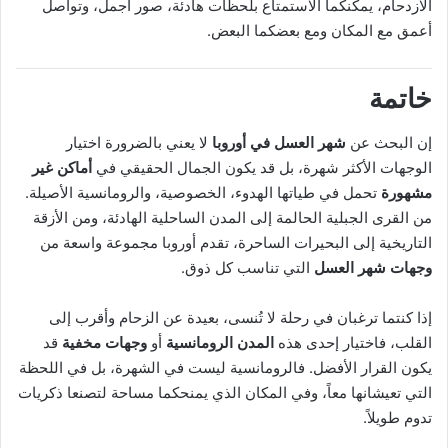
الازدحام، يمكنكما الاستمتاع بلحظات هادئة، صور أجمل، وتواصل
أعمق مع المكان ومع بعضكما البعض.
خاتمة
إن البحث عن
شهر العسل في أوروبا
لا يعني بالضرورة اختيار
الوجهات الأكثر شهرة، بل قد يكون الجمال الحقيقي في
أماكن غير
مشهورة
تحمل في طياتها الهدوء، الخصوصية، والرومانسية الأصيلة.
من القرى الجبلية الحالمة إلى المدن الساحلية الهادئة، ومن الأزقة
التاريخية إلى البحيرات الساحرة، تقدم أوروبا مجموعة واسعة من
وجهات شهر العسل
التي تناسب كل ذوق.
إذا كنتما ترغبان في رحلة لا تُنسى، بعيدة عن الزحام وأقرب إلى
القلب، فاختيار إحدى هذه
المدن الرومانسية
أو
وجهات مخفية
قد
يكون القرار الأفضل. فالرومانسية ليست في الشهرة، بل في اللحظة
التي تعيشانها معاً، وفي المكان الذي يمنحكما مساحة لتصنعا ذكريات
تدوم طويلاً.