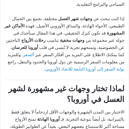
السياحي والبرامج التقليدية.
إذا كنت تبحث عن
وجهات شهر العسل
مختلفة، تجمع بين الجمال
الطبيعي، الأجواء الهادئة، والمذاق الأوروبي الأصيل، فهذه
الأماكن غير
المشهورة
قد تكون كنزك الحقيقي. في هذا المقال سنأخذك في
جولة عبر مجموعة من
وجهات مخفية
تناسب
رحلات الأزواج
الباحثين
عن الخصوصية، وتمنحهم تجربة لا تُنسى في قلب
أوروبا للعرسان
.
كما يمكنك الاطلاع على المزيد من أفكار السفر عبر
ألسفر
. وللمزيد
من معلومات السفر الرسمية عن دول أوروبا والحدود والتنقل، راجع
بوابة السفر إلى أوروبا التابعة للاتحاد الأوروبي
.
لماذا تختار وجهات غير مشهورة لشهر
العسل في أوروبا؟
الاختيار بين المدن الشهيرة والوجهات الأقل ازدحاماً لا يتعلق فقط
بالميزانية، بل أيضاً بنوعية التجربة. فـ
أوروبا الهادئة
تمنح الأزواج
مساحة أكبر للاستمتاع ببعضهم البعض، بعيداً عن الطوابير الطويلة،