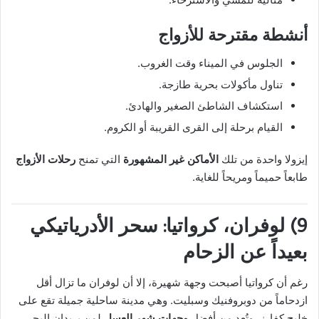
أنشطة مقترحة للأزواج
الجلوس في الميناء وقت الغروب.
تناول مأكولات بحرية طازجة.
استكشاف الشاطئ الصغير والهادئ.
القيام برحلة إلى القرى القريبة أو الكروم.
إيزولا واحدة من تلك
الأماكن غير المشهورة
التي تمنح
رحلات الأزواج
طابعاً حميماً ومريحاً للغاية.
9) لوفران، كرواتيا: سحر الأدرياتيكي
بعيداً عن الزحام
رغم أن كرواتيا أصبحت وجهة شهيرة، إلا أن لوفران ما تزال أقل
ازدحاماً من دوبروفنيك وسبليت. وهي مدينة ساحلية جميلة تقع على
خليج كفارنر وتُعد من أفضل
وجهات شهر العسل
لمن يريدان البحر