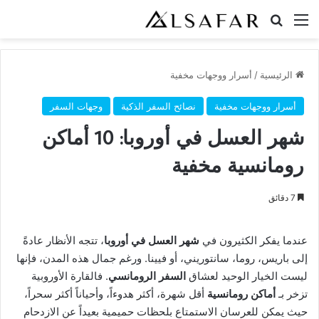
القائمة
بحث عن
الرئيسية
/
أسرار ووجهات مخفية
أسرار ووجهات مخفية
نصائح السفر الذكية
وجهات السفر
شهر العسل في أوروبا: 10 أماكن
رومانسية مخفية
7 دقائق
عندما يفكر الكثيرون في
شهر العسل في أوروبا
، تتجه الأنظار عادةً
إلى باريس، روما، سانتوريني، أو فيينا. ورغم جمال هذه المدن، فإنها
ليست الخيار الوحيد لعشاق
السفر الرومانسي
. فالقارة الأوروبية
تزخر بـ
أماكن رومانسية
أقل شهرة، أكثر هدوءاً، وأحياناً أكثر سحراً،
حيث يمكن للعرسان الاستمتاع بلحظات حميمية بعيداً عن الازدحام