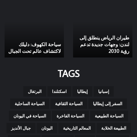
اختار
مدن
مدن تحت الأرض، أنفاق
الدول
تحت
تاريخية، حضارات قديمة،
التي
الأرض،
سياحة أثرية، مدن مخفية،
زرتها
أنفاق
مساكن جوفية، آثار تحت
من
تاريخية،
الأرض: أسرار مذهلة
الخريطة
حضارات
اختار الدول التي زرتها من
قديمة،
لحضارات قديمة مخفية
سياحة
الخريطة
تحت الشمس
أثرية،
مدن
TAGS
مخفية،
مساكن
جوفية،
آثار
إسبانيا
إيطاليا
اسكتلندا
البرتغال
تحت
الأرض:
السفر إلى إيطاليا
السياحة الثقافية
السياحة الساحلية
أسرار
مذهلة
السياحة الطبيعية
السياحة الفاخرة
السياحة في اليونان
لحضارات
قديمة
الطبيعة الخلابة
المعالم التاريخية
اليونان
جبال الأنديز
مخفية