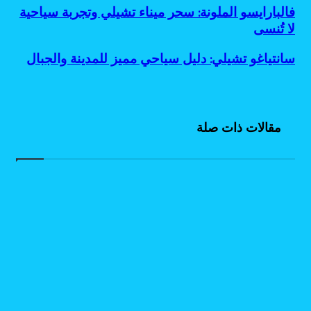
فالبارايسو
فالبارايسو الملونة: سحر ميناء تشيلي وتجربة سياحية
الملونة:
لا تُنسى
سحر
ميناء
سانتياغو
سانتياغو تشيلي: دليل سياحي مميز للمدينة والجبال
تشيلي
تشيلي:
وتجربة
دليل
سياحية
سياحي
لا
مميز
تُنسى
للمدينة
مقالات ذات صلة
والجبال