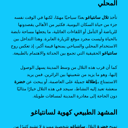
المحلي
تأخذ
تلال سانتياغو
بعدًا سياحيًا مهمًا، لكنها في الوقت نفسه
جزء من حياة السكان اليومية. فكثير من الأهالي يقصدونها
للرياضة أو التأمل أو اللقاءات العائلية، ما يجعلها مساحة نابضة
بالحياة وليست مجرد موقع للزيارة العابرة. وهذا التداخل بين
الاستخدام المحلي والسياحي يمنحها قيمة أكبر، إذ تعكس روح
سانتياغو
الحقيقية التي تجمع بين الحداثة والاهتمام بالطبيعة.
كما أن قرب هذه التلال من وسط المدينة يسهل الوصول
إليها، وهو ما يزيد من شعبيتها بين الزائرين. فمن يريد
الاستمتاع بـ
إطلالة
جميلة على العاصمة، أو يبحث عن
خضرة
منعشة تعيد إليه النشاط، سيجد في هذه التلال خيارًا مثاليًا
دون الحاجة إلى مغادرة المدينة لمسافات طويلة.
المشهد الطبيعي كهوية لسانتياغو
تمنح
خضرة
التلال
سانتياغو
شخصية مميزة لا تشبه كثيرًا من