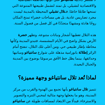
والاقتصادية لتشيلي، بل تمتد لتشمل طبيعتها المتنوعة التي
تمنحها طابعًا خاصًا. فـ
تلال تشيلي
المحيطة بالمدينة ليست
مجرد تضاريس عادية، بل هي مساحات خضراء تمنح المكان
روحًا هادئة ومشهدًا متجدّدًا في كل فصل من فصول السنة.
هذه التلال تغطيها أشجار ونباتات متنوعة، وتظهر
خضرة
الأرض بشكل واضح في الأيام المشمسة، فتبدو المدينة وكأنها
محاطة بإطار طبيعي حي. ومن أعلى تلك التلال، تنفتح أمام
الزائر
إطلالة
بانورامية مذهلة على شوارع
سانتياغو
ومبانيها
وحدائقها، بينما يظل خط الأفق مرسومًا بوضوح بين المدينة
والجبال البعيدة.
لماذا تُعد تلال سانتياغو وجهة مميزة؟
تتميز
تلال سانتياغو
بأنها تجمع بين الهدوء والقرب من مركز
المدينة، وهو ما يجعلها وجهة مثالية لمحبي التنزه والتصوير
والاسترخاء. فبدلًا من الابتعاد لمسافات طويلة عن
سانتياغو