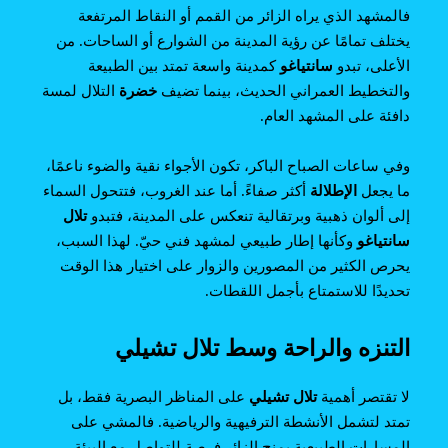
فالمشهد الذي يراه الزائر من القمم أو النقاط المرتفعة
يختلف تمامًا عن رؤية المدينة من الشوارع أو الساحات. من
الأعلى، تبدو
سانتياغو
كمدينة واسعة تمتد بين الطبيعة
والتخطيط العمراني الحديث، بينما تضيف
خضرة
التلال لمسة
دافئة على المشهد العام.
وفي ساعات الصباح الباكر، تكون الأجواء نقية والضوء ناعمًا،
ما يجعل
الإطلالة
أكثر صفاءً. أما عند الغروب، فتتحول السماء
إلى ألوان ذهبية وبرتقالية تنعكس على المدينة، فتبدو
تلال
سانتياغو
وكأنها إطار طبيعي لمشهد فني حيّ. لهذا السبب،
يحرص الكثير من المصورين والزوار على اختيار هذا الوقت
تحديدًا للاستمتاع بأجمل اللقطات.
التنزه والراحة وسط تلال تشيلي
لا تقتصر أهمية
تلال تشيلي
على المناظر البصرية فقط، بل
تمتد لتشمل الأنشطة الترفيهية والرياضية. فالمشي على
المسارات الطبيعية يمنح الزائر فرصة للتواصل مع البيئة