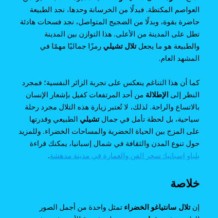
العواصم المكتظة. فبدلًا من الخرسانة وحدها، نجد الطبيعة
حاضرة بقوة، وبدلًا من الضجيج المتواصل، نجد فسحات هادئة
تطل على المدينة من الأعلى. هذا التوازن بين المدينة
والطبيعة هو ما يجعل
تلال تشيلي
رمزًا جماليًا مهمًا في
المشهد العام.
كما أن هذا التناغم ينعكس على تجربة الزائر النفسية؛ فمجرد
النظر إلى
الإطلالة
من أحد المرتفعات كفيل بإشعار الإنسان
بالاتساع والراحة. لذلك، لا تُعتبر زيارة هذه التلال مجرد رحلة
سياحية، بل لحظة تأمل في جمال
تشيلي
الطبيعي وقدرتها
على المزج بين الحياة الحضرية والمساحات الخضراء. وللمزيد
حول تنوع المدن والثقافة في شمال إسبانيا، يمكنك قراءة
بلباو إسبانيا: سحر الفن والعمارة في مدينة مدهشة
.
خلاصة
إن
تلال سانتياغو الخضراء
تمثل واحدة من أجمل الصور