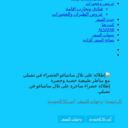
عروض وحجوزات
فنادق وتجارب إقامة
عروض الطيران والحجوزات
جديد السفر
كنت هنا
ALSAFAR
تنبيهات السفر
نصائح السفر الذكية
الوضع
بحث
المظلم
عن
إطلالة خضراء ساحرة على تلال سانتياغو في
تشيلي.
الرئيسية
/
وجهات السفر
/
أمريكا الجنوبية
أمريكا الجنوبية
وجهات السفر