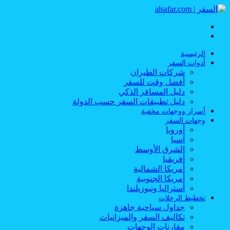
القائمة
بحث
عن
الرئيسية
أدوات السفر
شركات الطيران
أفضل وقت للسفر
دليل المسافر الذكي
دليل تطبيقات السفر حسب الدولة
أسرار ووجهات مخفية
وجهات السفر
أوروبا
آسيا
الشرق الأوسط
أفريقيا
أمريكا الشمالية
أمريكا الجنوبية
أستراليا ونيوزيلندا
تخطيط الرحلات
جداول سياحية جاهزة
تكاليف السفر والميزانيات
مقارنات الوجهات