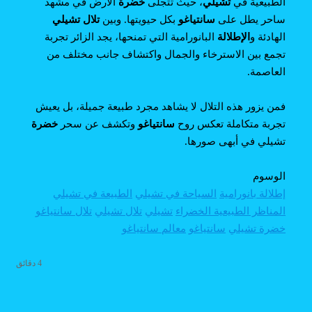
الطبيعية في
تشيلي
، حيث تتجلى
خضرة
الأرض في مشهد
ساحر يطل على
سانتياغو
بكل حيويتها. وبين
تلال تشيلي
الهادئة و
الإطلالة
البانورامية التي تمنحها، يجد الزائر تجربة
تجمع بين الاسترخاء والجمال واكتشاف جانب مختلف من
العاصمة.
فمن يزور هذه التلال لا يشاهد مجرد طبيعة جميلة، بل يعيش
تجربة متكاملة تعكس روح
سانتياغو
وتكشف عن سحر
خضرة
تشيلي في أبهى صورها.
الوسوم
إطلالة بانورامية
السياحة في تشيلي
الطبيعة في تشيلي
المناظر الطبيعية الخضراء
تشيلي
تلال تشيلي
تلال سانتياغو
خضرة تشيلي
سانتياغو
معالم سانتياغو
4 دقائق