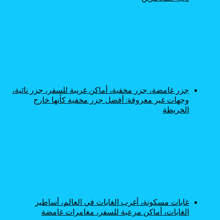
جزر غامضة، جزر مخفية، أماكن غريبة للسفر، جزر نائية،
وجهات غير معروفة: أفضل جزر مخفية كأنها خارج
الخريطة
غابات مسكونة، أغرب الغابات في العالم، أساطير
الغابات، أماكن مرعبة للسفر، مغامرات غامضة