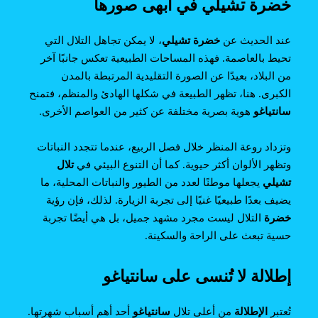
خضرة تشيلي في أبهى صورها
عند الحديث عن
خضرة
تشيلي
، لا يمكن تجاهل التلال التي
تحيط بالعاصمة. فهذه المساحات الطبيعية تعكس جانبًا آخر
من البلاد، بعيدًا عن الصورة التقليدية المرتبطة بالمدن
الكبرى. هنا، تظهر الطبيعة في شكلها الهادئ والمنظم، فتمنح
سانتياغو
هوية بصرية مختلفة عن كثير من العواصم الأخرى.
وتزداد روعة المنظر خلال فصل الربيع، عندما تتجدد النباتات
وتظهر الألوان أكثر حيوية. كما أن التنوع البيئي في
تلال
تشيلي
يجعلها موطنًا لعدد من الطيور والنباتات المحلية، ما
يضيف بعدًا طبيعيًا غنيًا إلى تجربة الزيارة. لذلك، فإن رؤية
خضرة
التلال ليست مجرد مشهد جميل، بل هي أيضًا تجربة
حسية تبعث على الراحة والسكينة.
إطلالة لا تُنسى على سانتياغو
تُعتبر
الإطلالة
من أعلى تلال
سانتياغو
أحد أهم أسباب شهرتها.