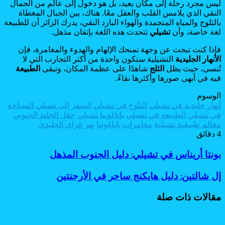
ليس مجرد رحلة إلى مكان بعيد، بل هو دخول إلى عالم من الجمال
النقي الذي يلامس القلب والعقل معًا. هناك، بين الجبال المغطاة
بالثلوج والمياه المتجمدة والهواء البارد النقي، يدرك الزائر أن للطبيعة
لغة خاصة، وأن
تشيلي
تتحدث هذه اللغة بإتقان مذهل.
فإذا كنت تبحث عن وجهة تمنحك الإلهام والهدوء والمغامرة، فإن
الأنهار الجليدية
التشيلية ستكون واحدة من أكثر التجارب التي لا
تُنسى، حيث يظل
الثلج
شاهدًا على عظمة المكان، وتبقى
الطبيعة
فيه في أبهى صورها وأكثرها نقاءً.
الوسوم
أنهار جليدية في تشيلي
الثلوج في تشيلي
السفر إلى تشيلي
السياحة
في تشيلي
الطبيعة في تشيلي
باتاغونيا تشيلي
حقل الجليد الجنوبي
معالم طبيعية تشيلية
مغامرات باتاغونيا
نهر غراي الجليدي
4 دقائق
بونتا
بونتا أريناس في تشيلي: دليل الجنوب المذهل
أريناس
في
إل
إل شالتين: دليل هايكنج ساحر في الأرجنتين
تشيلي:
شالتين:
دليل
دليل
مقالات ذات صلة
الجنوب
هايكنج
المذهل
ساحر
في