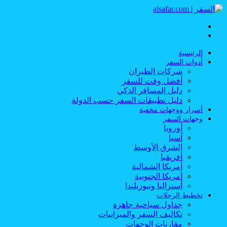
القائمة
بحث
عن
الرئيسية
أدوات السفر
شركات الطيران
أفضل وقت للسفر
دليل المسافر الذكي
دليل تطبيقات السفر حسب الدولة
أسرار ووجهات مخفية
وجهات السفر
أوروبا
آسيا
الشرق الأوسط
أفريقيا
أمريكا الشمالية
أمريكا الجنوبية
أستراليا ونيوزيلندا
تخطيط الرحلات
جداول سياحية جاهزة
تكاليف السفر والميزانيات
مقارنات الوجهات