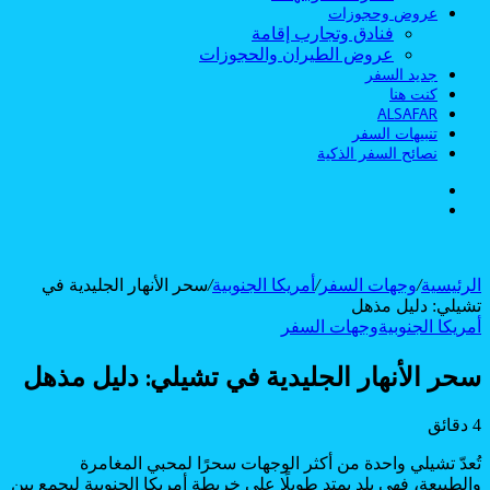
عروض وحجوزات
فنادق وتجارب إقامة
عروض الطيران والحجوزات
جديد السفر
كنت هنا
ALSAFAR
تنبيهات السفر
نصائح السفر الذكية
الوضع
بحث
المظلم
عن
الرئيسية
/
وجهات السفر
/
أمريكا الجنوبية
/
سحر الأنهار الجليدية في
تشيلي: دليل مذهل
أمريكا الجنوبية
وجهات السفر
سحر الأنهار الجليدية في تشيلي: دليل مذهل
4 دقائق
تُعدّ تشيلي واحدة من أكثر الوجهات سحرًا لمحبي المغامرة
والطبيعة، فهي بلد يمتد طويلًا على خريطة أمريكا الجنوبية ليجمع بين