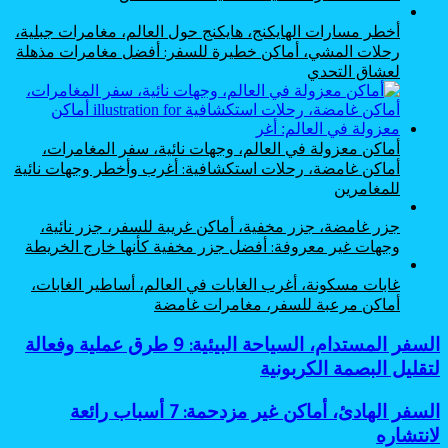
أخطر مسارات الهايكنج، هايكنج حول العالم، مغامرات جبلية،
رحلات المشي، أماكن خطيرة للسفر: أفضل مغامرات مذهلة
لعشاق التحدي
أماكن معزولة في العالم، وجهات نائية، سفر المغامرات،
أماكن غامضة، رحلات استكشافية: أغرب وأخطر وجهات نائية
للمغامرين
جزر غامضة، جزر مخفية، أماكن غريبة للسفر، جزر نائية،
وجهات غير معروفة: أفضل جزر مخفية كأنها خارج الخريطة
غابات مسكونة، أغرب الغابات في العالم، أساطير الغابات،
أماكن مرعبة للسفر، مغامرات غامضة
السفر
السفر المستدام، السياحة البيئية: 9 طرق عملية وفعالة
المستدام،
لتقليل البصمة الكربونية
السياحة
البيئية:
السفر
السفر الهادئ، أماكن غير مزدحمة: 7 أسباب رائعة
9
الهادئ،
لانتشاره
طرق
أماكن