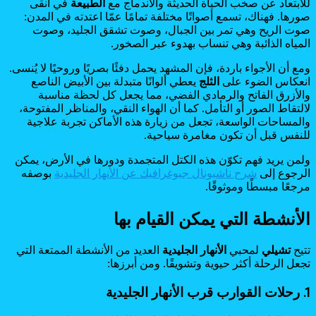
للابتعاد عن صخب الحياة الحديثة والاندماج مع
الطبيعة
في أنقى
صورها. فهناك، تسمع أصواتًا مختلفة تمامًا عمّا اعتدته في المدن:
صوت الريح وهي تمر بين الجبال، وصوت تشقق الجليد، وصوت
المياه الذائبة وهي تنساب بهدوء عبر الصخور.
ومع أن الأجواء باردة، فإن المشهد يحمل دفئًا بصريًا وروحيًا لا يُنسى.
انعكاس الضوء على
الثلج
يعطي ألوانًا متبدلة بين الأبيض الناصع
والأزرق الفاتح والرمادي الفضي، مما يجعل كل لحظة مناسبة
لالتقاط الصور أو التأمل. كما أن الهواء النقي، والمناظر المفتوحة،
والمساحات الواسعة، تجعل من زيارة هذه الأماكن تجربة علاجية
للنفس قبل أن تكون مغامرة سياحية.
ولمن يريد فهم تكوّن هذه الكتل المتجمدة ودورها في الأرض، يمكن
الرجوع إلى
شرح ناشيونال جيوغرافيك عن الأنهار الجليدية
بوصفه
مرجعًا مبسطًا وموثوقًا.
الأنشطة التي يمكن القيام بها
تتيح
تشيلي
لمحبي
الأنهار الجليدية
العديد من الأنشطة الممتعة التي
تجعل الرحلة أكثر حيوية وتشويقًا. ومن أبرزها:
1. رحلات القوارب قرب الأنهار الجليدية