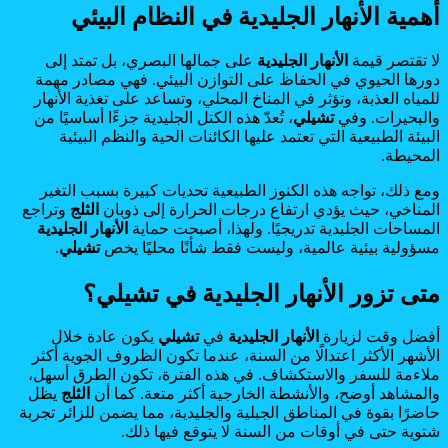
أهمية الأنهار الجليدية في النظام البيئي
لا تقتصر قيمة
الأنهار الجليدية
على جمالها البصري، بل تمتد إلى
دورها الحيوي في الحفاظ على التوازن البيئي. فهي مصادر مهمة
للمياه العذبة، وتؤثر في المناخ المحلي، وتساعد على تغذية الأنهار
والبحيرات. وفي
تشيلي
، تُعدّ هذه الكتل الجليدية جزءًا أساسيًا من
البيئة الطبيعية التي تعتمد عليها الكائنات الحية والنظم البيئية
المحيطة.
ومع ذلك، تواجه هذه الكنوز الطبيعية تحديات كبيرة بسبب التغير
المناخي، حيث يؤدي ارتفاع درجات الحرارة إلى ذوبان
الثلج
وتراجع
المساحات الجليدية تدريجيًا. ولهذا، أصبحت حماية
الأنهار الجليدية
مسؤولية بيئية عالمية، وليست فقط شأنًا محليًا يخص
تشيلي
.
متى تزور الأنهار الجليدية في تشيلي؟
أفضل وقت لزيارة
الأنهار الجليدية
في
تشيلي
يكون عادة خلال
الأشهر الأكثر اعتدالًا من السنة، عندما تكون الظروف الجوية أكثر
ملاءمة للسفر والاستكشاف. في هذه الفترة، تكون الطرق أسهل،
والمشاهد أوضح، والأنشطة الخارجية أكثر متعة. كما أن
الثلج
يظل
حاضرًا بقوة في المناطق الجبلية والجليدية، مما يضمن للزائر تجربة
شتوية حتى في أوقات من السنة لا يتوقع فيها ذلك.