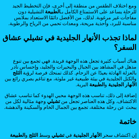
ومع اختلاف الطقس من منطقة إلى أخرى، فإن التخطيط الجيد
للرحلة يساعد على الاستمتاع الكامل بـ
الطبيعة
التشيلية دون
مفاجآت غير مرغوبة. لذلك، من الأفضل دائمًا الاستعداد بملابس
مناسبة للبرد، وأحذية مريحة، ومعدات تحمي من الرياح والرطوبة.
لماذا تجذب الأنهار الجليدية في تشيلي عشاق
السفر؟
هناك أسباب كثيرة تجعل هذه الوجهة فريدة. فهي تجمع بين تنوع
مذهل في المشاهد بين الجبال والبحيرات والجليد، وإحساس نادر
بالعزلة الهادئة بعيدًا عن الزحام. كذلك تمنحك فرصة لرؤية
الثلج
والكتل الجليدية في بيئة طبيعية غير ملوثة، مع تناغم بصري رائع بين
الأنهار الجليدية
و
الطبيعة
البرية.
إضافة إلى ذلك، تناسب هذه الوجهة محبي الهدوء كما تناسب عشاق
الاكتشاف. وكل هذه العناصر تجعل من
تشيلي
وجهة مثالية لكل من
يبحث عن رحلة مختلفة، تجمع بين الجمال الخام والسكينة والدهشة.
خاتمة
إن اكتشاف سحر
الأنهار الجليدية
في
تشيلي
وسط
الثلج
و
الطبيعة