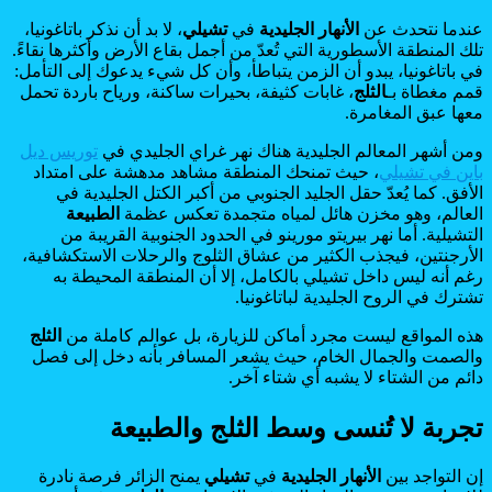
عندما نتحدث عن
الأنهار الجليدية
في
تشيلي
، لا بد أن نذكر باتاغونيا،
تلك المنطقة الأسطورية التي تُعدّ من أجمل بقاع الأرض وأكثرها نقاءً.
في باتاغونيا، يبدو أن الزمن يتباطأ، وأن كل شيء يدعوك إلى التأمل:
قمم مغطاة بـ
الثلج
، غابات كثيفة، بحيرات ساكنة، ورياح باردة تحمل
معها عبق المغامرة.
ومن أشهر المعالم الجليدية هناك نهر غراي الجليدي في
توريس ديل
باين في تشيلي
، حيث تمنحك المنطقة مشاهد مدهشة على امتداد
الأفق. كما يُعدّ حقل الجليد الجنوبي من أكبر الكتل الجليدية في
العالم، وهو مخزن هائل لمياه متجمدة تعكس عظمة
الطبيعة
التشيلية. أما نهر بيريتو مورينو في الحدود الجنوبية القريبة من
الأرجنتين، فيجذب الكثير من عشاق الثلوج والرحلات الاستكشافية،
رغم أنه ليس داخل تشيلي بالكامل، إلا أن المنطقة المحيطة به
تشترك في الروح الجليدية لباتاغونيا.
هذه المواقع ليست مجرد أماكن للزيارة، بل عوالم كاملة من
الثلج
والصمت والجمال الخام، حيث يشعر المسافر بأنه دخل إلى فصل
دائم من الشتاء لا يشبه أي شتاء آخر.
تجربة لا تُنسى وسط الثلج والطبيعة
إن التواجد بين
الأنهار الجليدية
في
تشيلي
يمنح الزائر فرصة نادرة