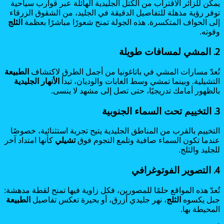
يمكن للزائر الاقتراب من الكتل الجليدية الهائلة عبر قوارب سياحية
توفر رؤية مذهلة للتفاصيل الدقيقة في الجليد، من الشقوق الزرقاء
إلى الحواف المتكسرة. هذه الجولة تمنح شعورًا مباشرًا بعظمة
الثلج
وقوته.
2. المشي لمسافات طويلة
تُعدّ مسارات المشي في باتاغونيا من أجمل الطرق لاكتشاف
الطبيعة
التشيلية. وبينما تمشي وسط الغابات والوديان، تبدأ
الأنهار الجليدية
بالظهور أمامك تدريجيًا، حتى تصل إلى مشهد لا ينسى.
3. التخييم تحت السماء الجنوبية
التخييم بالقرب من المناطق الجليدية يتيح تجربة استثنائية، خصوصًا
عندما تكون السماء صافية وتلمع النجوم فوق
تشيلي
كأنها امتداد آخر
للجليد والثلج.
4. التصوير الفوتوغرافي
تُعدّ هذه المواقع حلمًا للمصورين، فكل زاوية فيها تمنح لقطة مدهشة:
جبل يكسوه
الثلج
، نهر جليدي أزرق، أو بحيرة تعكس تفاصيل
الطبيعة
المحيطة بها.