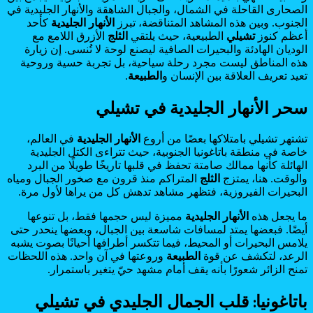
الصحارى القاحلة في الشمال، والجبال الشاهقة والأنهار الجليدية في
الجنوب. وبين هذه المشاهد المتناقضة، تبرز
الأنهار الجليدية
كأحد
أعظم كنوز
تشيلي
الطبيعية، حيث يلتقي
الثلج
الأزرق اللامع مع
الوديان الهادئة والبحيرات الصافية ليصنع لوحة لا تُنسى. إن زيارة
هذه المناطق ليست مجرد رحلة سياحية، بل تجربة حسية وروحية
تعيد تعريف العلاقة بين الإنسان و
الطبيعة
.
سحر الأنهار الجليدية في تشيلي
تشتهر تشيلي بامتلاكها بعضًا من أروع
الأنهار الجليدية
في العالم،
خاصة في منطقة باتاغونيا الجنوبية، حيث تتراءى الكتل الجليدية
الهائلة كأنها ممالك صامتة تحفظ في قلبها تاريخًا طويلًا من البرد
والوقت. هنا، يمتزج
الثلج
المتراكم منذ قرون مع صخور الجبال ومياه
البحيرات الفيروزية، فتظهر مشاهد تدهش كل من يراها لأول مرة.
ما يجعل هذه
الأنهار الجليدية
مميزة ليس حجمها فقط، بل تنوعها
أيضًا. فبعضها يمتد لمسافات شاسعة بين الجبال، وبعضها ينحدر حتى
يلامس البحيرات أو المحيط، فيما تتكسر أطرافها أحيانًا بصوت يشبه
الرعد، لتكشف عن قوة
الطبيعة
وروعتها في آن واحد. هذه اللحظات
تمنح الزائر شعورًا بأنه يقف أمام مشهد حيّ يتغير باستمرار.
باتاغونيا: قلب الجمال الجليدي في تشيلي