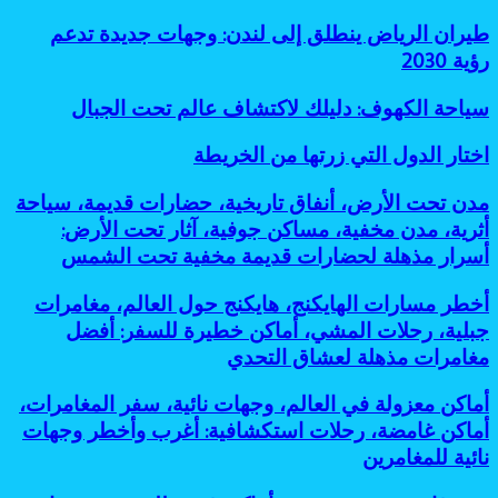
عملية
غير
وفعالة
طيران
طيران الرياض ينطلق إلى لندن: وجهات جديدة تدعم
مزدحمة:
لتقليل
الرياض
رؤية 2030
7
البصمة
ينطلق
أسباب
الكربونية
إلى
رائعة
سياحة
سياحة الكهوف: دليلك لاكتشاف عالم تحت الجبال
لندن:
لانتشاره
الكهوف:
وجهات
دليلك
اختار
اختار الدول التي زرتها من الخريطة
جديدة
لاكتشاف
الدول
تدعم
عالم
التي
رؤية
مدن
مدن تحت الأرض، أنفاق تاريخية، حضارات قديمة، سياحة
تحت
زرتها
2030
تحت
أثرية، مدن مخفية، مساكن جوفية، آثار تحت الأرض:
الجبال
من
الأرض،
أسرار مذهلة لحضارات قديمة مخفية تحت الشمس
الخريطة
أنفاق
تاريخية،
أخطر
أخطر مسارات الهايكنج، هايكنج حول العالم، مغامرات
حضارات
مسارات
قديمة،
جبلية، رحلات المشي، أماكن خطيرة للسفر: أفضل
الهايكنج،
سياحة
مغامرات مذهلة لعشاق التحدي
هايكنج
أثرية،
حول
مدن
أماكن
أماكن معزولة في العالم، وجهات نائية، سفر المغامرات،
العالم،
مخفية،
معزولة
مغامرات
أماكن غامضة، رحلات استكشافية: أغرب وأخطر وجهات
مساكن
في
جبلية،
جوفية،
نائية للمغامرين
العالم،
رحلات
آثار
وجهات
المشي،
تحت