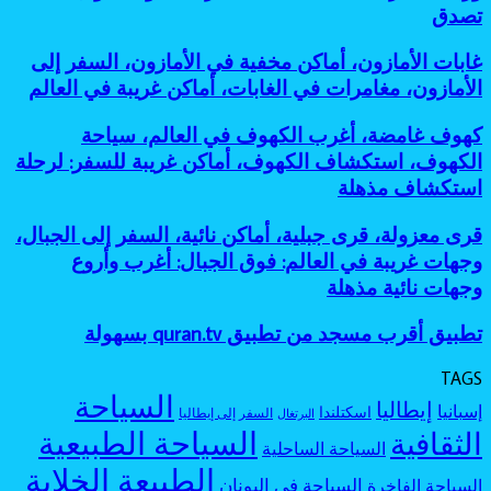
بحيرات
أساطير
تصدق
معروفة:
للمغامرين
ملونة،
الغابات،
أفضل
أماكن
أماكن
جزر
غابات
غابات الأمازون، أماكن مخفية في الأمازون، السفر إلى
طبيعية
مرعبة
مخفية
الأمازون،
عجيبة،
الأمازون، مغامرات في الغابات، أماكن غريبة في العالم
للسفر،
كأنها
أماكن
بحيرة
مغامرات
خارج
مخفية
وردية،
كهوف
كهوف غامضة، أغرب الكهوف في العالم، سياحة
غامضة
الخريطة
في
بحيرات
غامضة،
الكهوف، استكشاف الكهوف، أماكن غريبة للسفر: لرحلة
الأمازون،
غامضة:
أغرب
السفر
استكشاف مذهلة
أجمل
الكهوف
إلى
بحيرات
في
الأمازون،
ملونة
قرى
قرى معزولة، قرى جبلية، أماكن نائية، السفر إلى الجبال،
العالم،
مغامرات
بألوان
معزولة،
سياحة
وجهات غريبة في العالم: فوق الجبال: أغرب وأروع
في
لا
قرى
الكهوف،
وجهات نائية مذهلة
الغابات،
تصدق
جبلية،
استكشاف
أماكن
أماكن
الكهوف،
غريبة
تطبيق
تطبيق أقرب مسجد من تطبيق quran.tv بسهولة
نائية،
أماكن
في
أقرب
السفر
غريبة
العالم
مسجد
إلى
TAGS
للسفر:
من
الجبال،
السياحة
لرحلة
إيطاليا
إسبانيا
اسكتلندا
تطبيق
السفر إلى إيطاليا
البرتغال
وجهات
استكشاف
quran.tv
السياحة الطبيعية
الثقافية
غريبة
مذهلة
السياحة الساحلية
بسهولة
في
الطبيعة الخلابة
العالم:
السياحة في اليونان
السياحة الفاخرة