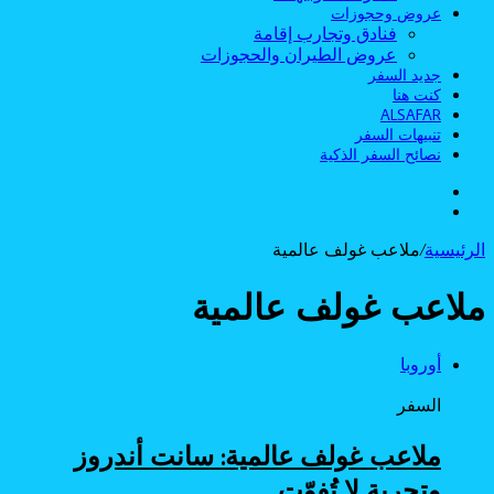
عروض وحجوزات
فنادق وتجارب إقامة
عروض الطيران والحجوزات
جديد السفر
كنت هنا
ALSAFAR
تنبيهات السفر
نصائح السفر الذكية
الوضع
بحث
المظلم
عن
الرئيسية
/
ملاعب غولف عالمية
ملاعب غولف عالمية
أوروبا
السفر
ملاعب غولف عالمية: سانت أندروز
وتجربة لا تُفوّت