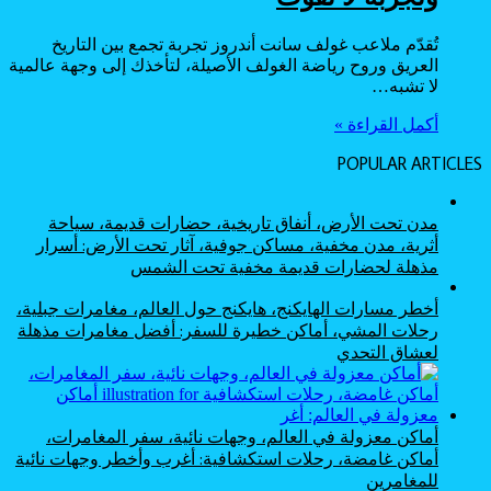
تُقدّم ملاعب غولف سانت أندروز تجربة تجمع بين التاريخ
العريق وروح رياضة الغولف الأصيلة، لتأخذك إلى وجهة عالمية
لا تشبه…
أكمل القراءة »
POPULAR ARTICLES
مدن تحت الأرض، أنفاق تاريخية، حضارات قديمة، سياحة
أثرية، مدن مخفية، مساكن جوفية، آثار تحت الأرض: أسرار
مذهلة لحضارات قديمة مخفية تحت الشمس
أخطر مسارات الهايكنج، هايكنج حول العالم، مغامرات جبلية،
رحلات المشي، أماكن خطيرة للسفر: أفضل مغامرات مذهلة
لعشاق التحدي
أماكن معزولة في العالم، وجهات نائية، سفر المغامرات،
أماكن غامضة، رحلات استكشافية: أغرب وأخطر وجهات نائية
للمغامرين