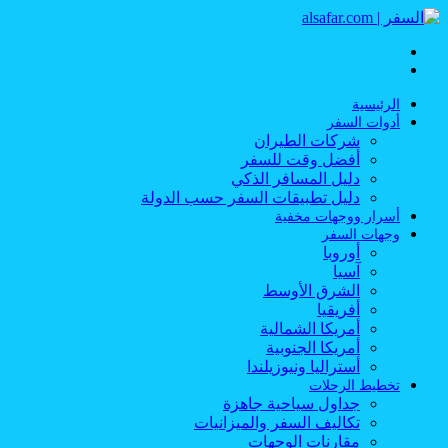
القائمة
بحث
عن
الرئيسية
أدوات السفر
شركات الطيران
أفضل وقت للسفر
دليل المسافر الذكي
دليل تطبيقات السفر حسب الدولة
أسرار ووجهات مخفية
وجهات السفر
أوروبا
آسيا
الشرق الأوسط
أفريقيا
أمريكا الشمالية
أمريكا الجنوبية
أستراليا ونيوزيلندا
تخطيط الرحلات
جداول سياحية جاهزة
تكاليف السفر والميزانيات
مقارنات الوجهات