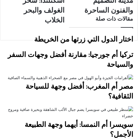
مدينة التصميم
اسكتلندا: سحر
مدينة
في
التصميم
اسكتلندا:
والفنون الساحرة
الغولف والبحر
والفنون
سحر
مقالات ذات صلة
الخلاب
الساحرة
الغولف
والبحر
الخلاب
اختار الدول التي زرتها من الخريطة
تركيا أم جورجيا: مقارنة أفضل وجهات السفر
والسياحة
مصر أم المغرب: أفضل وجهة للسياحة
الثقافية؟
سويسرا أم النمسا: أيهما وجهة الطبيعة
الأجمل؟