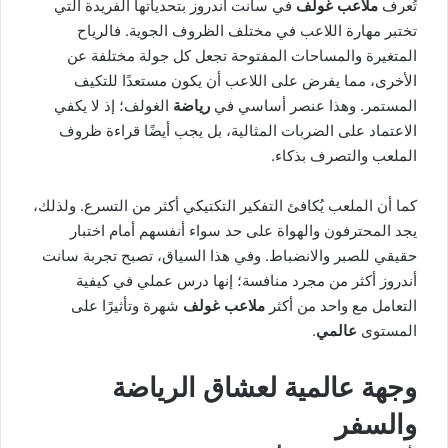
تُعرف
ملاعب غولف
في سانت أندروز بتحدياتها الفريدة التي
تختبر مهارة اللاعب في مختلف الظروف الجوية. فالرياح
المتغيرة والمساحات المفتوحة تجعل كل جولة مختلفة عن
الأخرى، مما يفرض على اللاعب أن يكون مستعدًا للتكيف
المستمر. وهذا عنصر أساسي في
رياضة
الغولف؛ إذ لا يكفي
الاعتماد على الضربات المثالية، بل يجب أيضًا قراءة ظروف
الملعب والتصرف بذكاء.
كما أن الملعب يُكافئ التفكير التكتيكي أكثر من التسرع. ولذلك،
يجد المحترفون والهواة على حد سواء أنفسهم أمام اختبار
حقيقي للصبر والانضباط. وفي هذا السياق، تصبح تجربة سانت
أندروز أكثر من مجرد منافسة؛ إنها درس عملي في كيفية
التعامل مع واحد من أكثر
ملاعب غولف
شهرة وتأثيرًا على
المستوى
عالمي
.
وجهة عالمية لعشاق الرياضة
والسفر