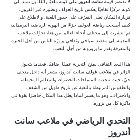
لا تقتصر قيمة
سانت أندروز
على كونه ملعبًا رائعًا، بل تمتد إلى
كونه مركزًا ثقافيًا يعكس تاريخ الغولف وتطوره عبر القرون.
فزيارة المكان تعني التعرّف على جذور اللعبة، والاطلاع على
كيف أصبحت
رياضة
الغولف جزءًا من الهوية الرياضية البريطانية
ثم انتشرت إلى مختلف أنحاء العالم. من هنا، تحوّلت ملاعب
المدينة إلى مقصد سياحي وثقافي يزورُه الناس من أجل الخبرة
والمعرفة بقدر ما يزورونه من أجل اللعب.
هذا البعد الثقافي يمنح التجربة عمقًا إضافيًا. فعندما يتجول
الزائر في
ملاعب غولف
سانت أندروز، يشعر أنه داخل متحف
حيّ، حيث تتحدث المساحات الخضراء، والمعالم المحيطة،
والطقوس المرتبطة باللعبة عن تاريخ طويل من الشغف
والاحتراف. وهو ما يفسر لماذا يظل هذا المكان حاضرًا بقوة في
ذاكرة كل من يزوره.
التحدي الرياضي في ملاعب سانت
أندروز