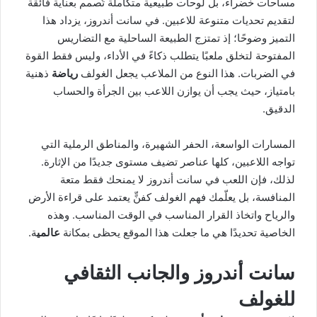
مساحات خضراء، بل لوحات طبيعية متكاملة تُصمم بعناية فائقة
لتقديم تحديات متنوعة للاعبين. في سانت أندروز، يزداد هذا
التميز وضوحًا؛ إذ تمتزج الطبيعة الساحلية مع التضاريس
المفتوحة لتخلق ملعبًا يتطلب ذكاءً في الأداء، وليس فقط القوة
في الضربات. هذا النوع من الملاعب يجعل الغولف
رياضة
ذهنية
بامتياز، حيث يجب أن يوازن اللاعب بين الجرأة والحساب
الدقيق.
المسارات الواسعة، الحفر الشهيرة، والمناطق الرملية التي
تواجه اللاعبين، كلها عناصر تضيف مستوى جديدًا من الإثارة.
لذلك، فإن اللعب في سانت أندروز لا يمنحك فقط متعة
المنافسة، بل يعلّمك فهم الغولف كفنٍّ يعتمد على قراءة الأرض
والرياح واتخاذ القرار المناسب في الوقت المناسب. وهذه
الخاصية تحديدًا هي ما جعلت هذا الموقع يحظى بمكانة
عالمي
ة.
سانت أندروز والجانب الثقافي
للغولف