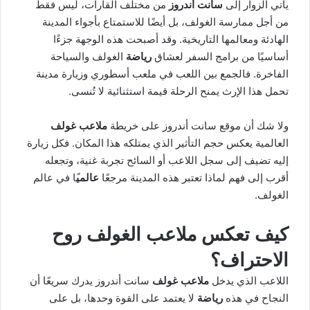
يأتي الزوار إلى
سانت أندروز
من مختلف القارات، ليس فقط
من أجل ممارسة الغولف، بل أيضًا للاستمتاع بأجواء المدينة
الهادئة ومعالمها التاريخية. وقد أصبحت هذه الوجهة جزءًا
أساسيًا من برامج السفر لعشاق
رياضة
الغولف والسياحة
الفاخرة. فالجمع بين اللعب في ملعب أسطوري وزيارة مدينة
تحمل هذا الإرث يمنح الرحلة قيمة استثنائية لا تُنسى.
ولا شك أن موقع سانت أندروز على خريطة
ملاعب غولف
العالمية يعكس حجم التأثير الذي يمتلكه هذا المكان. فكل زيارة
إليه تضيف إلى سجل اللاعب أو السائح تجربة غنية، وتجعله
أقرب إلى فهم لماذا تعتبر هذه المدينة مرجعًا
عالمي
ًا في عالم
الغولف.
كيف تعكس ملاعب الغولف روح
الاحتراف؟
اللاعب الذي يدخل
ملاعب غولف
سانت أندروز يدرك سريعًا أن
النجاح في هذه
رياضة
لا يعتمد على القوة وحدها، بل على