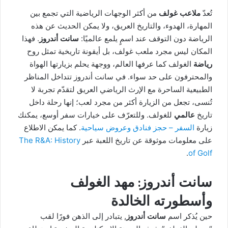
تُعدّ
ملاعب غولف
من أكثر الوجهات الرياضية التي تجمع بين
المهارة، الهدوء، والتاريخ العريق، ولا يمكن الحديث عن هذه
الرياضة دون التوقف عند اسمٍ يلمع عالميًا:
سانت أندروز
. فهذا
المكان ليس مجرد ملعب غولف، بل أيقونة تاريخية تمثل روح
رياضة
الغولف كما عرفها العالم، ووجهة يحلم بزيارتها الهواة
والمحترفون على حد سواء. في سانت أندروز تتداخل المناظر
الطبيعية الساحرة مع الإرث الرياضي العريق لتقدّم تجربة لا
تُنسى، تجعل من الزيارة أكثر من مجرد لعب؛ إنها رحلة داخل
تاريخ
عالمي
للغولف. وللتعرّف على خيارات سفر أوسع، يمكنك
زيارة
السفر – حجز فنادق وعروض سياحية
. كما يمكن الاطلاع
على معلومات موثوقة عن تاريخ اللعبة عبر
The R&A: History
.
of Golf
سانت أندروز: مهد الغولف
وأسطورته الخالدة
حين يُذكر اسم
سانت أندروز
, يتبادر إلى الذهن فورًا لقب