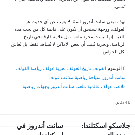
تُنسى.
لهذا، تبقى سانت أندروز اسمًا لا يغيب عن أي حديث عن
الغولف، ووجهة تستحق أن تكون على قائمة كل من يحب هذه
اللعبة. إنها ليست مجرد ملعب، بل علامة فارقة في تاريخ
الرياضة، وتجربة تُثبت أن بعض الأماكن لا تُشاهد فقط، بل تُعاش
بكل الحواس.
الوسوم
الغولف
تاريخ الغولف
تجربة غولف
رياضة الغولف
سانت أندروز
سياحة رياضية
ملاعب غولف
ملاعب غولف عالمية
ملعب سانت أندروز
وجهات رياضية
4 دقائق
جلاسكو
جلاسكو اسكتلندا:
سانت
سانت أندروز في
اسكتلندا:
أندروز