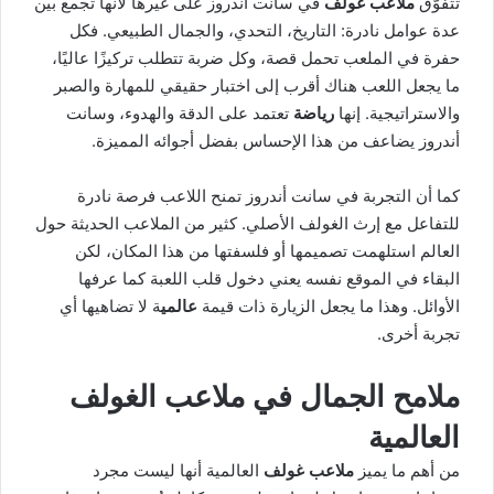
تتفوّق
ملاعب غولف
في سانت أندروز على غيرها لأنها تجمع بين
عدة عوامل نادرة: التاريخ، التحدي، والجمال الطبيعي. فكل
حفرة في الملعب تحمل قصة، وكل ضربة تتطلب تركيزًا عاليًا،
ما يجعل اللعب هناك أقرب إلى اختبار حقيقي للمهارة والصبر
والاستراتيجية. إنها
رياضة
تعتمد على الدقة والهدوء، وسانت
أندروز يضاعف من هذا الإحساس بفضل أجوائه المميزة.
كما أن التجربة في سانت أندروز تمنح اللاعب فرصة نادرة
للتفاعل مع إرث الغولف الأصلي. كثير من الملاعب الحديثة حول
العالم استلهمت تصميمها أو فلسفتها من هذا المكان، لكن
البقاء في الموقع نفسه يعني دخول قلب اللعبة كما عرفها
الأوائل. وهذا ما يجعل الزيارة ذات قيمة
عالمي
ة لا تضاهيها أي
تجربة أخرى.
ملامح الجمال في ملاعب الغولف
العالمية
من أهم ما يميز
ملاعب غولف
العالمية أنها ليست مجرد