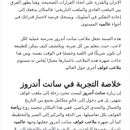
الاتزان والقدرة على اتخاذ القرارات الصحيحة. وهنا يظهر الفرق
بين الملعب العادي والملعب التاريخي؛ فالمكان يدفعك إلى
إعادة التفكير في أسلوبك، ويمنحك فرصة لاختبار قدراتك في
أجواء
عالمي
ة المستوى.
هذه السمة تجعل ملاعب سانت أندروز مدرسة عملية لكل
لاعب، حيث يتعلم من كل ضربة، ويكتشف كيف يمكن للطبيعة
أن تكون شريكًا في اللعبة وخصمًا في الوقت نفسه. ومن هنا
جاءت شهرة هذه الملاعب باعتبارها معيارًا يُقاس به مستوى
ملاعب غولف
أخرى حول العالم.
خلاصة التجربة في سانت أندروز
إن زيارة
سانت أندروز
ليست مجرد رحلة إلى ملعب غولف
شهير، بل هي دخول إلى عالمٍ متكامل يجمع بين التاريخ
والجمال والتحدي الرياضي. ففي هذا المكان تتجسد روح
رياضة
الغولف بكل تفاصيلها، من الدقة والتركيز إلى الصبر والتخطيط.
كما أن شهرة
ملاعب غولف
سانت أندروز جعلتها وجهة
عالمي
ة
بامتياز، يقصدها الباحثون عن التجربة الأصيلة واللحظة التي لا