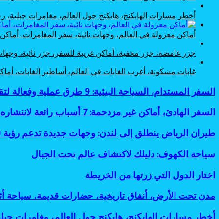
أخطر مسارات الهايكنج، هايكنج حول العالم، مغامرات جبلية،
أماكن معزولة في العالم، وجهات نائية، سفر المغامرات، أماك
جزر غامضة، جزر مخفية، أماكن غريبة للسفر، جزر نائية، وجها
غابات مسكونة، أغرب الغابات في العالم، أساطير الغابات، أم
السفر
السفر المستدام، السياحة البيئية: 9 طرق عملية وفعالة لتقليل البصمة الكربونية
المستدام،
السياحة
السفر
السفر الهادئ، أماكن غير مزدحمة: 7 أسباب رائعة لانتشاره
البيئية:
الهادئ،
9
أماكن
طيران
طيران الرياض ينطلق إلى لندن: وجهات جديدة تدعم رؤية 2030
طرق
غير
الرياض
عملية
مزدحمة:
ينطلق
سياحة
سياحة الكهوف: دليلك لاكتشاف عالم تحت الجبال
وفعالة
7
إلى
الكهوف:
لتقليل
أسباب
لندن:
دليلك
البصمة
اختار
اختار الدول التي زرتها من الخريطة
رائعة
وجهات
لاكتشاف
الكربونية
الدول
لانتشاره
جديدة
عالم
التي
مدن
مدن تحت الأرض، أنفاق تاريخية، حضارات قديمة، سياحة أ
تدعم
تحت
زرتها
تحت
رؤية
الجبال
من
الأرض،
2030
أخطر
أخطر مسارات الهايكنج، هايكنج حول العالم، مغامرات جب