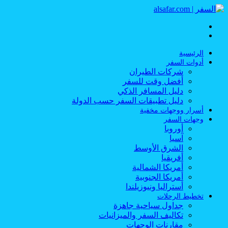
القائمة
بحث
عن
الرئيسية
أدوات السفر
شركات الطيران
أفضل وقت للسفر
دليل المسافر الذكي
دليل تطبيقات السفر حسب الدولة
أسرار ووجهات مخفية
وجهات السفر
أوروبا
آسيا
الشرق الأوسط
أفريقيا
أمريكا الشمالية
أمريكا الجنوبية
أستراليا ونيوزيلندا
تخطيط الرحلات
جداول سياحية جاهزة
تكاليف السفر والميزانيات
مقارنات الوجهات