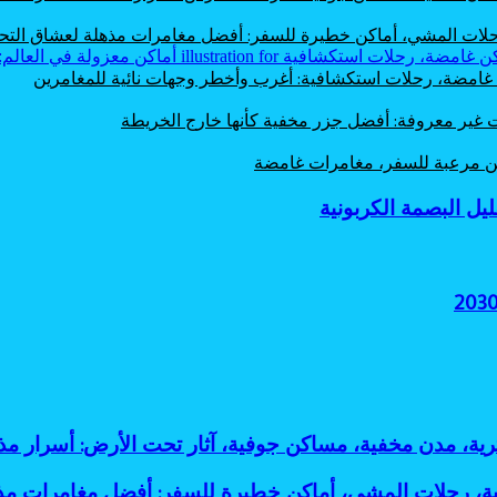
 رحلات المشي، أماكن خطيرة للسفر: أفضل مغامرات مذهلة لعشاق الت
ن غامضة، رحلات استكشافية: أغرب وأخطر وجهات نائية للمغامرين
ت غير معروفة: أفضل جزر مخفية كأنها خارج الخريطة
اكن مرعبة للسفر، مغامرات غامضة
ثرية، مدن مخفية، مساكن جوفية، آثار تحت الأرض: أسرار
لية، رحلات المشي، أماكن خطيرة للسفر: أفضل مغامرات م