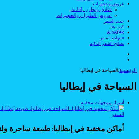
عروض وحجوزات
فنادق وتجارب إقامة
عروض الطيران والحجوزات
جديد السفر
كنت هنا
ALSAFAR
تنبيهات السفر
نصائح السفر الذكية
الوضع
بحث
المظلم
عن
الرئيسية
/
السياحة في إيطاليا
السياحة في إيطاليا
أسرار ووجهات مخفية
السفر
أماكن مخفية في إيطاليا: طبيعة ساحرة ول