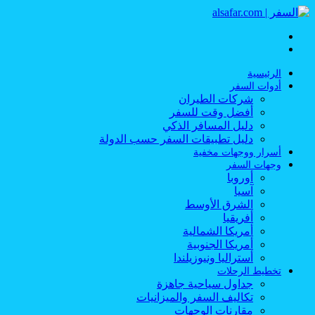
القائمة
بحث
عن
الرئيسية
أدوات السفر
شركات الطيران
أفضل وقت للسفر
دليل المسافر الذكي
دليل تطبيقات السفر حسب الدولة
أسرار ووجهات مخفية
وجهات السفر
أوروبا
آسيا
الشرق الأوسط
أفريقيا
أمريكا الشمالية
أمريكا الجنوبية
أستراليا ونيوزيلندا
تخطيط الرحلات
جداول سياحية جاهزة
تكاليف السفر والميزانيات
مقارنات الوجهات