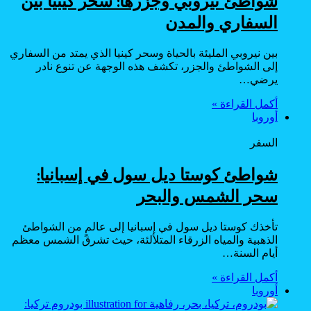
شواطئ نيروبي وجزرها: سحر كينيا بين
السفاري والمدن
بين نيروبي المليئة بالحياة وسحر كينيا الذي يمتد من السفاري
إلى الشواطئ والجزر، تكشف هذه الوجهة عن تنوع نادر
يرضي…
أكمل القراءة »
أوروبا
السفر
شواطئ كوستا ديل سول في إسبانيا:
سحر الشمس والبحر
تأخذك كوستا ديل سول في إسبانيا إلى عالمٍ من الشواطئ
الذهبية والمياه الزرقاء المتلألئة، حيث تشرق الشمس معظم
أيام السنة…
أكمل القراءة »
أوروبا