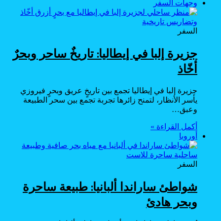
وجهات السفر
السفر
جزيرة إلبا في إيطاليا: تاريخٌ ساحر وبحرٌ
أخّاذ
جزيرة إلبا في إيطاليا تجمع بين تاريخٍ عريق وبحرٍ فيروزي
يأسر الأنظار، لتمنح زائرها تجربة تجمع بين سحر الطبيعة
وعبق…
أكمل القراءة »
أوروبا
السفر
شواطئ ساراندا ألبانيا: طبيعة ساحرة
وبحر هادئ