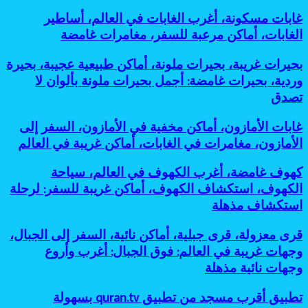
لحضارات
أماكن
غامضة،
مغامرات
قديمة
غابات
غابات مسكونة، أغرب الغابات في العالم، أساطير
غريبة
رحلات
مذهلة
مخفية
مسكونة،
للسفر،
الغابات، أماكن مرعبة للسفر، مغامرات غامضة
استكشافية:
لعشاق
تحت
أغرب
جزر
أغرب
التحدي
الشمس
الغابات
نائية،
وأخطر
بحيرات
بحيرات غريبة، بحيرات ملونة، أماكن طبيعية عجيبة، بحيرة
في
وجهات
وجهات
غريبة،
وردية، بحيرات غامضة: أجمل بحيرات ملونة بألوان لا
العالم،
غير
نائية
بحيرات
أساطير
تصدق
معروفة:
للمغامرين
ملونة،
الغابات،
أفضل
أماكن
أماكن
جزر
غابات
غابات الأمازون، أماكن مخفية في الأمازون، السفر إلى
طبيعية
مرعبة
مخفية
الأمازون،
عجيبة،
الأمازون، مغامرات في الغابات، أماكن غريبة في العالم
للسفر،
كأنها
أماكن
بحيرة
مغامرات
خارج
مخفية
وردية،
كهوف
كهوف غامضة، أغرب الكهوف في العالم، سياحة
غامضة
الخريطة
في
بحيرات
غامضة،
الكهوف، استكشاف الكهوف، أماكن غريبة للسفر: لرحلة
الأمازون،
غامضة:
أغرب
السفر
استكشاف مذهلة
أجمل
الكهوف
إلى
بحيرات
في
الأمازون،
ملونة
قرى
قرى معزولة، قرى جبلية، أماكن نائية، السفر إلى الجبال،
العالم،
مغامرات
بألوان
معزولة،
سياحة
وجهات غريبة في العالم: فوق الجبال: أغرب وأروع
في
لا
قرى
الكهوف،
وجهات نائية مذهلة
الغابات،
تصدق
جبلية،
استكشاف
أماكن
أماكن
الكهوف،
غريبة
تطبيق
تطبيق أقرب مسجد من تطبيق quran.tv بسهولة
نائية،
أماكن
في
أقرب