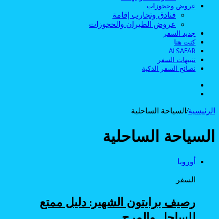
عروض وحجوزات
فنادق وتجارب إقامة
عروض الطيران والحجوزات
جديد السفر
كنت هنا
ALSAFAR
تنبيهات السفر
نصائح السفر الذكية
الوضع
بحث
المظلم
عن
الرئيسية
/
السياحة الساحلية
السياحة الساحلية
أوروبا
السفر
رصيف برايتون الشهير: دليل ممتع
للساحل والمرح