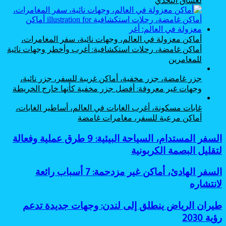
لعشاق التحدي
أماكن معزولة في العالم، وجهات نائية، سفر المغامرات،
أماكن غامضة، رحلات استكشافية: أغرب وأخطر وجهات نائية
للمغامرين
جزر غامضة، جزر مخفية، أماكن غريبة للسفر، جزر نائية،
وجهات غير معروفة: أفضل جزر مخفية كأنها خارج الخريطة
غابات مسكونة، أغرب الغابات في العالم، أساطير الغابات،
أماكن مرعبة للسفر، مغامرات غامضة
السفر
السفر المستدام، السياحة البيئية: 9 طرق عملية وفعالة
المستدام،
لتقليل البصمة الكربونية
السياحة
البيئية:
السفر
السفر الهادئ، أماكن غير مزدحمة: 7 أسباب رائعة
9
الهادئ،
لانتشاره
طرق
أماكن
عملية
غير
وفعالة
طيران
طيران الرياض ينطلق إلى لندن: وجهات جديدة تدعم
مزدحمة:
لتقليل
الرياض
رؤية 2030
7
البصمة
ينطلق