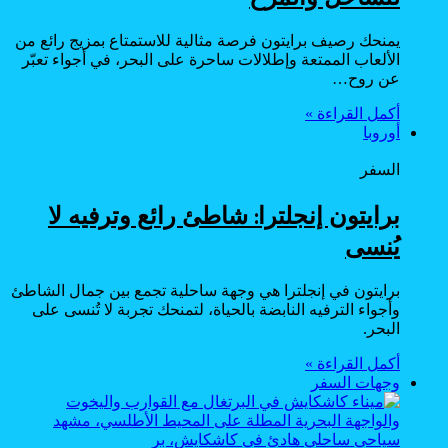
يمنحك رصيف برايتون فرصة مثالية للاستمتاع بمزيج رائع من
الألعاب الممتعة وإطلالات ساحرة على البحر، في أجواء تعبّر
عن روح…
أكمل القراءة »
أوروبا
السفر
برايتون إنجلترا: شاطئ رائع وترفيه لا
يُنسى
برايتون في إنجلترا هي وجهة ساحلية تجمع بين جمال الشاطئ
وأجواء الترفيه النابضة بالحياة، لتمنحك تجربة لا تُنسى على
البحر.
أكمل القراءة »
وجهات السفر