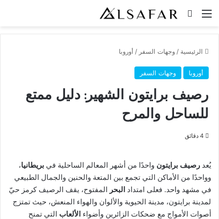
القائمة
بحث عن
الرئيسية
/
وجهات السفر
/
أوروبا
أوروبا
وجهات السفر
رصيف برايتون الشهير: دليل ممتع
للساحل والمرح
4 دقائق
يُعد
رصيف برايتون
واحدًا من أشهر المعالم الساحلية في
بريطانيا
،
وواحدًا من الأماكن التي تجمع بين المتعة والحنين والجمال الطبيعي
في مشهد واحد. فعلى امتداد
البحر
المفتوح، يقف الرصيف كرمز حيّ
لمدينة برايتون، مدينة الحيوية والألوان والهواء المنعش، حيث تمتزج
أصوات الأمواج مع ضحكات الزائرين وأضواء
الألعاب
التي تمنح