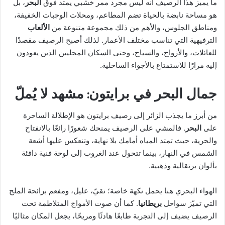
ما يميز هذا الرصيف أنه ليس مجرد ممر خشبي يمتد فوق
البحر
، بل
هو مساحة نابضة بالحياة تضم المطاعم، ومحلات الوجبات الخفيفة،
ومناطق الجلوس، والأهم من ذلك مجموعة متنوعة من
الألعاب
الترفيهية التي تناسب مختلف الأعمار. لذلك أصبح الرصيف مقصدًا
للعائلات، والأزواج، والسياح، وحتى السكان المحليين الذين يعودون
إليه مرارًا للاستمتاع بالأجواء الساحلية.
جمال البحر في برايتون: مشهد لا يُملّ
من أبرز ما يجذب الزائر إلى رصيف برايتون هو الإطلالة الساحرة
على
البحر
. فالمشي على الرصيف يمنحك شعورًا رائعًا بالانفتاح
والحرية، حيث تمتد المياه أمامك بلا نهاية، وتنعكس عليها أشعة
الشمس في النهار، بينما تتحول عند الغروب إلى لوحة فنية دافئة
بألوان برتقالية وذهبية.
الهواء البحري هنا يحمل نكهة خاصة؛ نقيّ، عليل، ومفعم برائحة الملح
التي تميّز سواحل
بريطانيا
. كما أن صوت الأمواج المتلاطمة تحت
الرصيف يضيف إلى التجربة طابعًا هادئًا ومريحًا، يجعل المكان مثاليًا