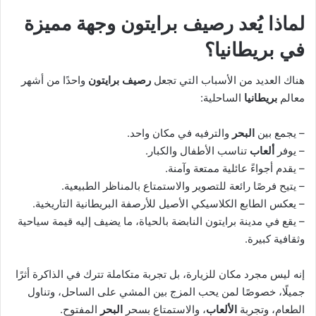
لماذا يُعد رصيف برايتون وجهة مميزة
في بريطانيا؟
هناك العديد من الأسباب التي تجعل
رصيف برايتون
واحدًا من أشهر
معالم
بريطانيا
الساحلية:
– يجمع بين
البحر
والترفيه في مكان واحد.
– يوفر
ألعاب
تناسب الأطفال والكبار.
– يقدم أجواءً عائلية ممتعة وآمنة.
– يتيح فرصًا رائعة للتصوير والاستمتاع بالمناظر الطبيعية.
– يعكس الطابع الكلاسيكي الأصيل للأرصفة البريطانية التاريخية.
– يقع في مدينة برايتون النابضة بالحياة، ما يضيف إليه قيمة سياحية
وثقافية كبيرة.
إنه ليس مجرد مكان للزيارة، بل تجربة متكاملة تترك في الذاكرة أثرًا
جميلًا، خصوصًا لمن يحب المزج بين المشي على الساحل، وتناول
الطعام، وتجربة
الألعاب
، والاستمتاع بسحر
البحر
المفتوح.