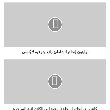
برايتون
إنجلترا:
شاطئ
رائع
وترفيه
لا
يُنسى
برايتون إنجلترا: شاطئ رائع وترفيه لا يُنسى
كانتربري
إنجلترا:
رحلة
تاريخية
إلى
الكاتدرائية
الساحرة
كانتربري إنجلترا: رحلة تاريخية إلى الكاتدرائية الساحرة