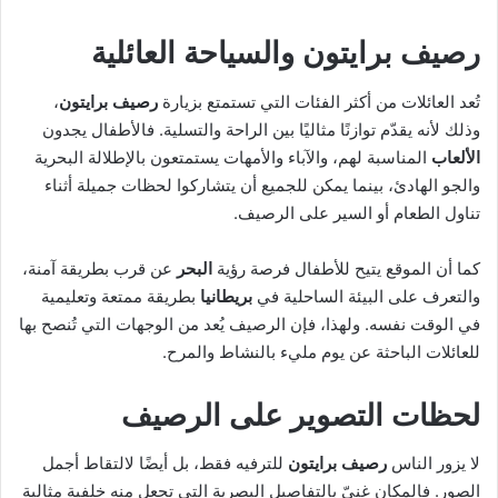
رصيف برايتون والسياحة العائلية
تُعد العائلات من أكثر الفئات التي تستمتع بزيارة
رصيف برايتون
،
وذلك لأنه يقدّم توازنًا مثاليًا بين الراحة والتسلية. فالأطفال يجدون
الألعاب
المناسبة لهم، والآباء والأمهات يستمتعون بالإطلالة البحرية
والجو الهادئ، بينما يمكن للجميع أن يتشاركوا لحظات جميلة أثناء
تناول الطعام أو السير على الرصيف.
كما أن الموقع يتيح للأطفال فرصة رؤية
البحر
عن قرب بطريقة آمنة،
والتعرف على البيئة الساحلية في
بريطانيا
بطريقة ممتعة وتعليمية
في الوقت نفسه. ولهذا، فإن الرصيف يُعد من الوجهات التي تُنصح بها
للعائلات الباحثة عن يوم مليء بالنشاط والمرح.
لحظات التصوير على الرصيف
لا يزور الناس
رصيف برايتون
للترفيه فقط، بل أيضًا لالتقاط أجمل
الصور. فالمكان غنيّ بالتفاصيل البصرية التي تجعل منه خلفية مثالية