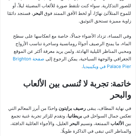
للصور التذكارية. سواء كنت تلتقط صورة للألعاب المضيئة ليلاً، أو
للموج المتلألئ نهارًا، أو لخط الأفق الممتد فوق
البحر
، فستجد دائمًا
زاوية مميزة تستحق التوثيق.
وفي المساء، تزداد الأضواء جمالًا، خاصة مع انعكاسها على سطح
الماء، ما يمنح الرصيف أجواءً رومانسية وساحرة تناسب الأزواج
ومحبي المناظر الليلية الهادئة. ولمن يريد معرفة أكثر عن الموقع
الجغرافي والوجهة السياحية، يمكن الرجوع إلى
صفحة Brighton
Palace Pier في ويكيبيديا
.
خاتمة: تجربة لا تُنسى بين الألعاب
والبحر
في نهاية المطاف، يبقى
رصيف برايتون
واحدًا من أبرز المعالم التي
تعكس جمال السواحل في
بريطانيا
، وتقدم للزائر تجربة غنية تجمع
بين
الألعاب
الممتعة، ونسيم
البحر
العليل، والأجواء العائلية الدافئة،
والمناظر التي تبقى في الذاكرة طويلًا.