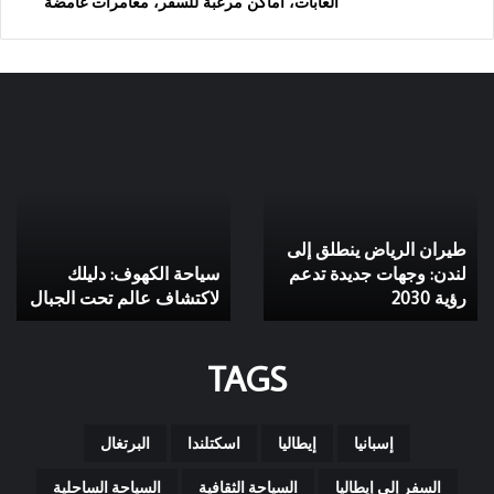
الغابات، أماكن مرعبة للسفر، مغامرات غامضة
طيران
سياحة
الرياض
الكهوف:
ينطلق
دليلك
إلى
لاكتشاف
لندن:
عالم
طيران الرياض ينطلق إلى
وجهات
تحت
جديدة
لندن: وجهات جديدة تدعم
الجبال
سياحة الكهوف: دليلك
تدعم
رؤية 2030
لاكتشاف عالم تحت الجبال
رؤية
2030
TAGS
إسبانيا
إيطاليا
اسكتلندا
البرتغال
السفر إلى إيطاليا
السياحة الثقافية
السياحة الساحلية