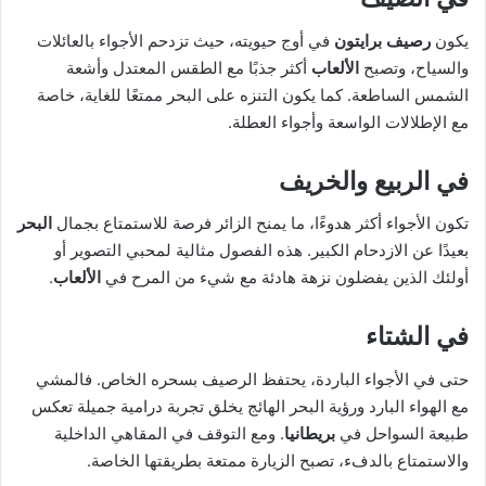
يكون
رصيف برايتون
في أوج حيويته، حيث تزدحم الأجواء بالعائلات
والسياح، وتصبح
الألعاب
أكثر جذبًا مع الطقس المعتدل وأشعة
الشمس الساطعة. كما يكون التنزه على البحر ممتعًا للغاية، خاصة
مع الإطلالات الواسعة وأجواء العطلة.
في الربيع والخريف
تكون الأجواء أكثر هدوءًا، ما يمنح الزائر فرصة للاستمتاع بجمال
البحر
بعيدًا عن الازدحام الكبير. هذه الفصول مثالية لمحبي التصوير أو
أولئك الذين يفضلون نزهة هادئة مع شيء من المرح في
الألعاب
.
في الشتاء
حتى في الأجواء الباردة، يحتفظ الرصيف بسحره الخاص. فالمشي
مع الهواء البارد ورؤية البحر الهائج يخلق تجربة درامية جميلة تعكس
طبيعة السواحل في
بريطانيا
. ومع التوقف في المقاهي الداخلية
والاستمتاع بالدفء، تصبح الزيارة ممتعة بطريقتها الخاصة.