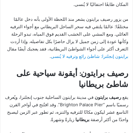
المكان طابعًا احتفاليًا لا يُنسى.
من يزور رصيف برايتون يشعر منذ اللحظة الأولى بأنه دخل عالمًا
مختلفًا؛ عالمًا يلتقي فيه سحر الساحل البريطاني مع أجواء الترفيه
العائلي. ومع المشي على الخشب القديم فوق المياه، تبدو الرحلة
وكأنها عودة إلى زمن جميل لا يزال حاضرًا بكل تفاصيله. وإذا أردت
التعرف أكثر على أجواء الشواطئ البريطانية، فقد يعجبك أيضًا مقال
برايتون إنجلترا: شاطئ رائع وترفيه لا يُنسى
.
رصيف برايتون: أيقونة سياحية على
شاطئ بريطانيا
يقع
رصيف برايتون
في مدينة برايتون الساحلية جنوب إنجلترا، ويُعرف
رسميًا باسم “Brighton Palace Pier”. وقد افتُتح في أواخر القرن
التاسع عشر ليكون مكانًا للترفيه والتنزه، ثم تطور عبر الزمن ليصبح
واحدًا من أكثر أرصفة
بريطانيا
زيارةً وشهرةً.