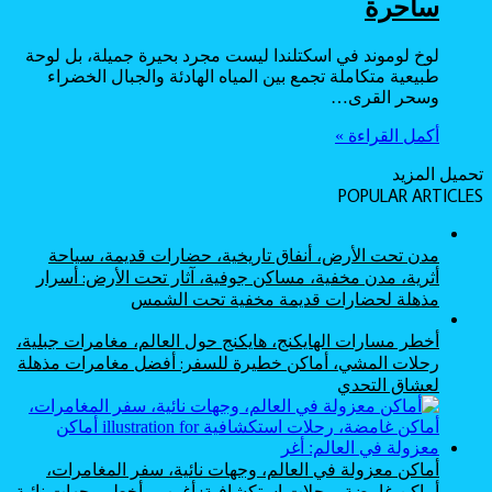
ساحرة
لوخ لوموند في اسكتلندا ليست مجرد بحيرة جميلة، بل لوحة
طبيعية متكاملة تجمع بين المياه الهادئة والجبال الخضراء
وسحر القرى…
أكمل القراءة »
تحميل المزيد
POPULAR ARTICLES
مدن تحت الأرض، أنفاق تاريخية، حضارات قديمة، سياحة
أثرية، مدن مخفية، مساكن جوفية، آثار تحت الأرض: أسرار
مذهلة لحضارات قديمة مخفية تحت الشمس
أخطر مسارات الهايكنج، هايكنج حول العالم، مغامرات جبلية،
رحلات المشي، أماكن خطيرة للسفر: أفضل مغامرات مذهلة
لعشاق التحدي
أماكن معزولة في العالم، وجهات نائية، سفر المغامرات،
أماكن غامضة، رحلات استكشافية: أغرب وأخطر وجهات نائية