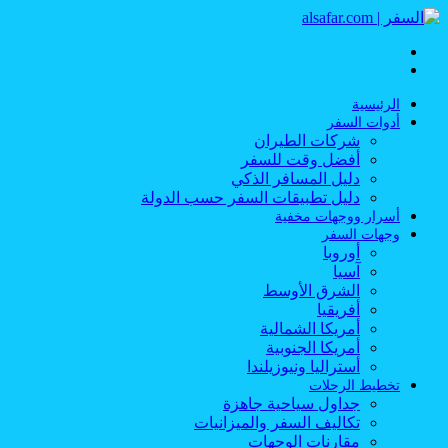
القائمة
بحث
عن
الرئيسية
أدوات السفر
شركات الطيران
أفضل وقت للسفر
دليل المسافر الذكي
دليل تطبيقات السفر حسب الدولة
أسرار ووجهات مخفية
وجهات السفر
أوروبا
آسيا
الشرق الأوسط
أفريقيا
أمريكا الشمالية
أمريكا الجنوبية
أستراليا ونيوزيلندا
تخطيط الرحلات
جداول سياحية جاهزة
تكاليف السفر والميزانيات
مقارنات الوجهات