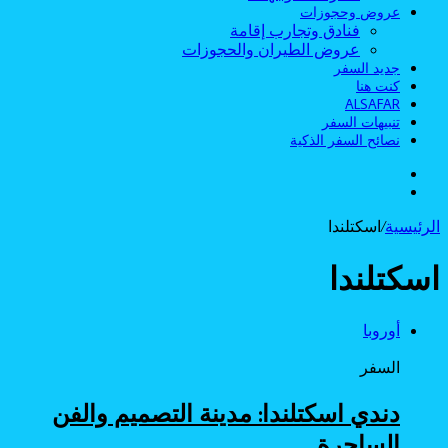
عروض وحجوزات
فنادق وتجارب إقامة
عروض الطيران والحجوزات
جديد السفر
كنت هنا
ALSAFAR
تنبيهات السفر
نصائح السفر الذكية
الوضع
بحث
المظلم
عن
الرئيسية
/
اسكتلندا
اسكتلندا
أوروبا
السفر
دندي اسكتلندا: مدينة التصميم والفن
الساحرة