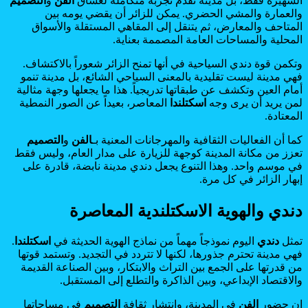
الشهيرة فقط، بل مدينة تقدم تجربة متكاملة لعشاق
الفن
و
التصميم
والعمارة والمشي الحضري. يمكن للزائر أن يقضي يومه بين
المتاحف والمعارض، ثم يتنقل إلى المقاهي المستقلة والأسواق
المحلية والمساحات العامة المصممة بعناية.
وتكمن قوة دندي السياحية في أنها تمنح الزائر شعوراً بالاكتشاف.
فهي مدينة ليست تقليدية بالمعنى السياحي الشائع، بل مدينة تنمو
أمام العين وتكشف عن طبقاتها تدريجياً. هذا ما يجعلها وجهة مثالية
لمن يريد أن يرى وجه
اسكتلندا
المعاصر، بعيداً عن الصور النمطية
المعتادة.
كما أن الفعاليات الثقافية والمهرجانات المعنية بـ
الفن
و
التصميم
تعزز من مكانة المدينة كوجهة للزيارة على مدار العام، وليس فقط
في موسم واحد. وهذا التنوع يجعل دندي مدينة نابضة، قادرة على
إبهار الزائر في كل مرة.
دندي والهوية الاسكتلندية المعاصرة
تمثل
دندي
اليوم نموذجاً مهماً من نماذج الهوية الحديثة في
اسكتلندا
.
فهي مدينة تحترم جذورها، لكنها لا تتردد في التجديد. وتستمد قوتها
من قدرتها على الجمع بين التراث والابتكار، وبين الصناعة القديمة
والاقتصاد الإبداعي، وبين الذاكرة والتطلع إلى المستقبل.
إن حضور
الفن
في المدينة، وانتشار ثقافة
التصميم
في مساحاتها