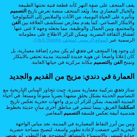
يقف المتحف على ضفة النهر كأنه قطعة فنية نحتتها الطبيعة
والخيال المعماري معاً. ويُعد المتحف منصة تعرض تاريخ
التصميم
وتأثيره على الحياة اليومية، من الأثاث والملابس إلى التكنولوجيا
والابتكار الصناعي. كما يقدم معارض تستكشف العلاقة بين
الفن
والمجتمع، وبين الجمال والوظيفة، مما يجعله وجهة لا غنى عنها
لعشاق الثقافة البصرية. ويمكن للزائر الاطلاع على معلوماته
الرسمية عبر
الموقع الرسمي لمتحف V&A Dundee
.
إن وجود هذا المتحف في
دندي
لم يكن مجرد إضافة معمارية، بل
كان إعلاناً واضحاً عن هوية جديدة للمدينة: مدينة تحتفي بالابتكار
وتمنح
الفن
و
التصميم
مكانة مركزية في حياتها العامة.
العمارة في دندي: مزيج من القديم والجديد
تمتاز
دندي
بتركيبة معمارية مميزة، حيث تتجاور المباني التاريخية مع
التصاميم الحديثة بشكل يخلق مشهداً بصرياً متنوعاً وممتعاً. في أحياء
المدينة القديمة، يمكن للزائر أن يرى واجهات حجرية تعكس تاريخ
اسكتلندا
العريق، بينما تنتشر في مناطق أخرى مبانٍ حديثة بخطوط
هندسية أنيقة تعكس فلسفة
التصميم
المعاصر.
ومن بين أبرز النقاط المعمارية في المدينة، نجد مباني الواجهة
البحرية التي خضعت لإعادة تطوير واسعة، لتصبح مساحة حضرية
جذابة للمشي والاستمتاع بالمشاهد المفتوحة. هذا التطوير لم يقتصر