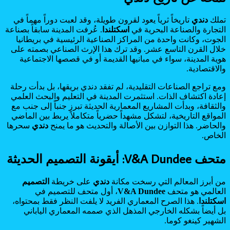
تملك
دندي
تاريخاً ثرياً يعود لقرون طويلة، وقد لعبت دوراً مهماً في
التجارة والصناعة البحرية في
اسكتلندا
. عُرفت المدينة سابقاً بصناعة
الجوت، وكانت واحدة من المراكز الصناعية الرئيسية في بريطانيا
خلال القرن التاسع عشر. وقد ترك هذا الإرث الصناعي بصمته على
هوية المدينة، سواء في مبانيها القديمة أو في قصصها الاجتماعية
والاقتصادية.
ومع تراجع الصناعات التقليدية، لم تفقد دندي بريقها، بل بدأت رحلة
إعادة اكتشاف الذات. استثمرت المدينة في التعليم والبحث العلمي
والثقافة، وبدأت المشاريع المعمارية الحديثة تبرز جنباً إلى جنب مع
المواقع التاريخية، لتشكل مشهداً حضرياً متكاملاً يربط بين الماضي
والحاضر. هذا التوازن بين الأصالة والتحديث هو ما يمنح
دندي
سحرها
الخاص.
متحف V&A Dundee: أيقونة التصميم الحديثة
من أبرز المعالم التي رسخت مكانة
دندي
على خريطة
التصميم
العالمي هو متحف
V&A Dundee
، أول متحف للتصميم في
اسكتلندا
. هذا الصرح المعماري الفريد لا يلفت النظر فقط بمحتواه،
بل أيضاً بشكله الخارجي المذهل الذي صممه المعماري الياباني
الشهير كينغو كوما.