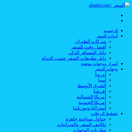
القائمة
بحث
عن
الرئيسية
أدوات السفر
شركات الطيران
أفضل وقت للسفر
دليل المسافر الذكي
دليل تطبيقات السفر حسب الدولة
أسرار ووجهات مخفية
وجهات السفر
أوروبا
آسيا
الشرق الأوسط
أفريقيا
أمريكا الشمالية
أمريكا الجنوبية
أستراليا ونيوزيلندا
تخطيط الرحلات
جداول سياحية جاهزة
تكاليف السفر والميزانيات
مقارنات الوجهات