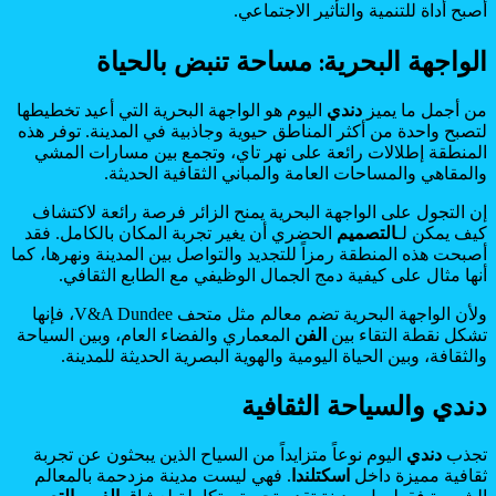
أصبح أداة للتنمية والتأثير الاجتماعي.
الواجهة البحرية: مساحة تنبض بالحياة
من أجمل ما يميز
دندي
اليوم هو الواجهة البحرية التي أعيد تخطيطها
لتصبح واحدة من أكثر المناطق حيوية وجاذبية في المدينة. توفر هذه
المنطقة إطلالات رائعة على نهر تاي، وتجمع بين مسارات المشي
والمقاهي والمساحات العامة والمباني الثقافية الحديثة.
إن التجول على الواجهة البحرية يمنح الزائر فرصة رائعة لاكتشاف
كيف يمكن لـ
التصميم
الحضري أن يغير تجربة المكان بالكامل. فقد
أصبحت هذه المنطقة رمزاً للتجديد والتواصل بين المدينة ونهرها، كما
أنها مثال على كيفية دمج الجمال الوظيفي مع الطابع الثقافي.
ولأن الواجهة البحرية تضم معالم مثل متحف V&A Dundee، فإنها
تشكل نقطة التقاء بين
الفن
المعماري والفضاء العام، وبين السياحة
والثقافة، وبين الحياة اليومية والهوية البصرية الحديثة للمدينة.
دندي والسياحة الثقافية
تجذب
دندي
اليوم نوعاً متزايداً من السياح الذين يبحثون عن تجربة
ثقافية مميزة داخل
اسكتلندا
. فهي ليست مدينة مزدحمة بالمعالم