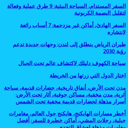
السفر
السفر المستدام، السياحة البيئية: 9 طرق عملية وفعالة
المستدام،
لتقليل البصمة الكربونية
السياحة
البيئية:
السفر
السفر الهادئ، أماكن غير مزدحمة: 7 أسباب رائعة
9
الهادئ،
لانتشاره
طرق
أماكن
عملية
غير
وفعالة
طيران
طيران الرياض ينطلق إلى لندن: وجهات جديدة تدعم
مزدحمة:
لتقليل
الرياض
رؤية 2030
7
البصمة
ينطلق
أسباب
الكربونية
إلى
رائعة
سياحة
سياحة الكهوف: دليلك لاكتشاف عالم تحت الجبال
لندن:
لانتشاره
الكهوف:
وجهات
دليلك
اختار
اختار الدول التي زرتها من الخريطة
جديدة
لاكتشاف
الدول
تدعم
عالم
التي
رؤية
مدن
مدن تحت الأرض، أنفاق تاريخية، حضارات قديمة، سياحة
تحت
زرتها
2030
تحت
أثرية، مدن مخفية، مساكن جوفية، آثار تحت الأرض:
الجبال
من
الأرض،
أسرار مذهلة لحضارات قديمة مخفية تحت الشمس
الخريطة
أنفاق
تاريخية،
أخطر
أخطر مسارات الهايكنج، هايكنج حول العالم، مغامرات
حضارات
مسارات
قديمة،
جبلية، رحلات المشي، أماكن خطيرة للسفر: أفضل
الهايكنج،
سياحة
مغامرات مذهلة لعشاق التحدي