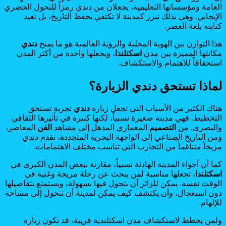
العامة ومؤسساتها التعليمية، يجعلان من دندي رمزاً للتحول الحضري
الإيجابي. وهي بذلك تبرز كمدينة لا تكتفي بحفظ التاريخ، بل تعيد
كتابته بلغة العصر.
هذا التوازن بين الهوية المحلية والرؤية العالمية هو ما يمنح
دندي
مكانتها المميزة بين مدن
اسكتلندا
، ويجعلها واحدة من أكثر المدن
استحقاقاً للاهتمام والاستكشاف.
لماذا تستحق دندي الزيارة؟
هناك الكثير من الأسباب التي تجعل زيارة
دندي
تجربة تستحق
التخطيط. فهي مدينة صغيرة نسبياً، لكنها كبيرة في تأثيرها الثقافي
والبصري. من
التصميم
المعماري المذهل إلى مشاهد
الفن
المعاصر،
ومن التاريخ الصناعي إلى الواجهة البحرية المتجددة، تقدم دندي
مزيجاً متناغماً من التجارب التي تناسب مختلف الاهتمامات.
كما أن أجواء المدينة الهادئة نسبياً، مقارنة ببعض المدن الكبرى في
اسكتلندا
، تجعلها مناسبة لمن يبحث عن رحلة مريحة وغنية في
الوقت نفسه. يمكن للزائر أن يتجول فيها بسهولة، ويستمتع بتفاصيلها
دون استعجال، وأن يكتشف كيف يمكن لمدينة أن تتحول إلى مساحة
للإلهام.
ولمن يخطط لاستكشاف مدن اسكتلندية قريبة، قد تكون زيارة