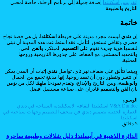
إنفرنيس اسكتلندا
إضافة جميلة إلى برنامج الرحلة، خاصة لمحبي
التاريخ والطبيعة.
خاتمة
إن
دندي
ليست مجرد مدينة على خريطة
اسكتلندا
، بل هي قصة نجاح
حضري وثقافي تستحق التأمل. فقد استطاعت هذه المدينة أن تبني
لنفسها هوية جديدة تقوم على
التصميم
المبتكر، و
الفن
الحي،
والتجديد المستمر، مع الحفاظ على جذورها التاريخية وروحها
المحلية.
وبينما تتألق على ضفاف نهر تاي، تواصل
دندي
إثبات أن المدن يمكن
أن تتغير وتتطور دون أن تفقد روحها. إنها مدينة تجمع بين الجمال
والوظيفة، وبين التاريخ والإبداع، وتقدم نموذجاً ملهمًا لكل من يؤمن
بأن
الفن
و
التصميم
قادران على صناعة مستقبل أفضل.
الوسوم
V&A Dundee
اسكتلندا
الثقافة الاسكتلندية
السياحة في دندي
العمارة الحديثة
تصميم
دندي
فن
متحف التصميم
وجهات سياحية في
اسكتلندا
5 دقائق
الدائرة
الدائرة الذهبية في آيسلندا: دليل شلالات وطبيعة ساحرة