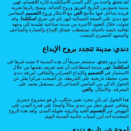
تُعد
دندي
واحدة من أكثر المدن الاسكتلندية إثارة للاهتمام، فهي
مدينة تجمع بين التاريخ العريق وروح الحداثة، وتمنح زائرها تجربة
فريدة تتداخل فيها ملامح
الفن
مع الابتكار وروح
التصميم
المعاصر.
تقع دندي على الضفة الشمالية لنهر تاي في شرق
اسكتلندا
، وقد
تحولت خلال العقود الأخيرة من مدينة صناعية تقليدية إلى وجهة
ثقافية نابضة بالحياة، تستقطب عشاق الإبداع والعمارة والمتاحف
والمشهد الحضري المتجدد.
دندي: مدينة تتجدد بروح الإبداع
عندما تزور
دندي
، ستشعر سريعاً أن هذه المدينة لا تشبه غيرها في
اسكتلندا
. فهي مدينة استطاعت أن تعيد تعريف نفسها من خلال
الاستثمار في
التصميم
والإبداع العمراني والثقافي. لم تعد دندي
مجرد محطة تاريخية على الخريطة، بل أصبحت مركزاً يعبّر عن
التحول الذكي من الماضي الصناعي إلى مستقبل يعتمد على
المعرفة، والابتكار، و
الفن
.
هذا التحول لم يكن مجرد تغيير شكلي، بل هو مشروع حضري
وثقافي عميق جعل من دندي مثالاً واضحاً على قدرة المدن على
النهوض عبر
التصميم
الجيد والرؤية طويلة المدى. وتُعد هذه الروح
المتجددة أحد أبرز أسباب جاذبية المدينة اليوم.
لمحة عن تاريخ دندي