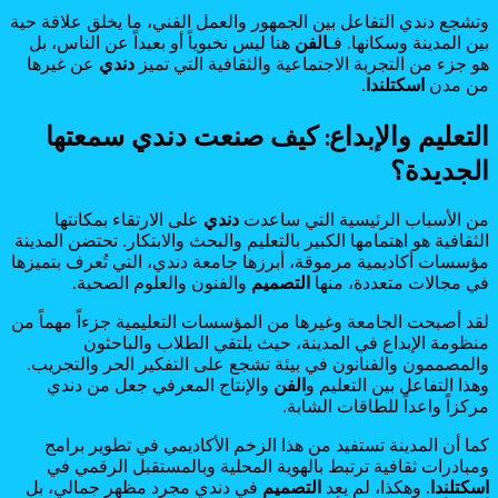
وتشجع دندي التفاعل بين الجمهور والعمل الفني، ما يخلق علاقة حية
بين المدينة وسكانها. فـ
الفن
هنا ليس نخبوياً أو بعيداً عن الناس، بل
هو جزء من التجربة الاجتماعية والثقافية التي تميز
دندي
عن غيرها
من مدن
اسكتلندا
.
التعليم والإبداع: كيف صنعت دندي سمعتها
الجديدة؟
من الأسباب الرئيسية التي ساعدت
دندي
على الارتقاء بمكانتها
الثقافية هو اهتمامها الكبير بالتعليم والبحث والابتكار. تحتضن المدينة
مؤسسات أكاديمية مرموقة، أبرزها جامعة دندي، التي تُعرف بتميزها
في مجالات متعددة، منها
التصميم
والفنون والعلوم الصحية.
لقد أصبحت الجامعة وغيرها من المؤسسات التعليمية جزءاً مهماً من
منظومة الإبداع في المدينة، حيث يلتقي الطلاب والباحثون
والمصممون والفنانون في بيئة تشجع على التفكير الحر والتجريب.
وهذا التفاعل بين التعليم و
الفن
والإنتاج المعرفي جعل من دندي
مركزاً واعداً للطاقات الشابة.
كما أن المدينة تستفيد من هذا الزخم الأكاديمي في تطوير برامج
ومبادرات ثقافية ترتبط بالهوية المحلية وبالمستقبل الرقمي في
اسكتلندا
. وهكذا، لم يعد
التصميم
في دندي مجرد مظهر جمالي، بل