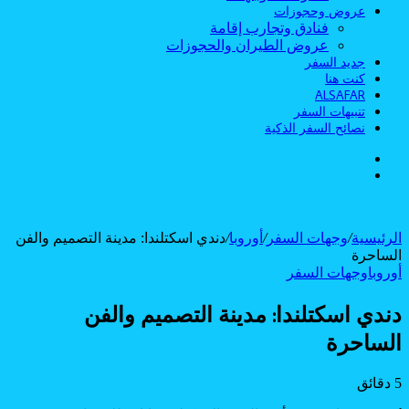
عروض وحجوزات
فنادق وتجارب إقامة
عروض الطيران والحجوزات
جديد السفر
كنت هنا
ALSAFAR
تنبيهات السفر
نصائح السفر الذكية
الوضع
بحث
المظلم
عن
الرئيسية
/
وجهات السفر
/
أوروبا
/
دندي اسكتلندا: مدينة التصميم والفن
الساحرة
أوروبا
وجهات السفر
دندي اسكتلندا: مدينة التصميم والفن
الساحرة
5 دقائق