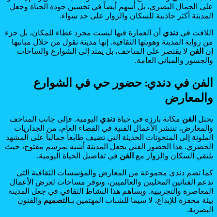
على الجمال البصري، بل أسهم أيضاً في تحسين جودة الحياة وجعل
المدينة أكثر جاذبية للسكان والزوار على حد سواء.
اللافت في
دندي
أن العمارة فيها ليست مجرد غطاء للمكان، بل جزء
من رواية المدينة وهويتها الثقافية. إنها مدينة تقول من خلال مبانيها
إن
الفن
لا يقتصر على المتاحف، بل يمتد إلى الشوارع والساحات
والجسور والمباني العامة.
الفن في دندي: حضور حي في الشوارع
والمعارض
يحتل
الفن
مكانة بارزة في حياة
دندي
اليومية. فإلى جانب المتاحف
والمعارض، تنتشر الأعمال الفنية في الفضاء العام، من الجداريات
الملونة إلى المنحوتات الحديثة التي تضيف طابعاً جمالياً على المشهد
الحضري. هذا الحضور الفني يجعل المدينة أشبه بمرسم مفتوح، حيث
يلتقي السكان والزوار مع
الفن
في تفاصيل الحياة اليومية.
كما تضم دندي مجموعة من المعارض والمؤسسات الثقافية التي
تدعم الفنانين المحليين والعالميين، وتوفر مساحات لعرض الأعمال
المعاصرة والتجريبية. ويساهم هذا النشاط الثقافي في جعل المدينة
بيئة محفزة للإبداع، لا سيما للشباب المهتمين بـ
التصميم
والفنون
البصرية.