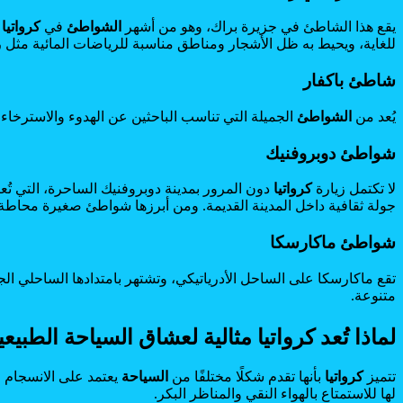
يقع هذا الشاطئ في جزيرة براك، وهو من أشهر
الشواطئ
في
كرواتيا
و
للغاية، ويحيط به ظل الأشجار ومناطق مناسبة للرياضات المائية مثل 
شاطئ باكفار
يُعد من
الشواطئ
الجميلة التي تناسب الباحثين عن الهدوء والاسترخاء. 
شواطئ دوبروفنيك
لا تكتمل زيارة
كرواتيا
دون المرور بمدينة دوبروفنيك الساحرة، التي تُعر
جولة ثقافية داخل المدينة القديمة. ومن أبرزها شواطئ صغيرة محاطة ب
شواطئ ماكارسكا
تقع ماكارسكا على الساحل الأدرياتيكي، وتشتهر بامتدادها الساحلي الجم
متنوعة.
لماذا تُعد كرواتيا مثالية لعشاق السياحة الطبيعي
تتميز
كرواتيا
بأنها تقدم شكلًا مختلفًا من
السياحة
يعتمد على الانسجام م
لها للاستمتاع بالهواء النقي والمناظر البكر.