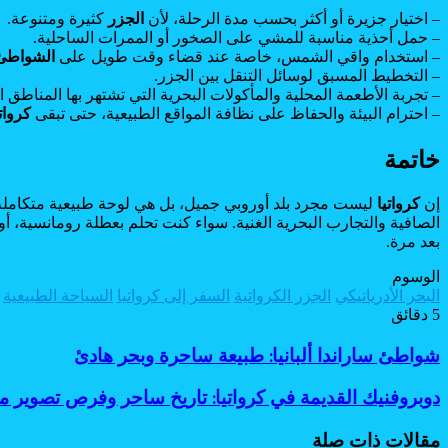
– اختيار جزيرة أو أكثر بحسب مدة الرحلة، لأن
الجزر
كثيرة ومتنوعة.
– حمل أحذية مناسبة للمشي على الصخور أو الممرات الساحلية.
– استخدام واقي الشمس، خاصة عند قضاء وقت طويل على
الشواطئ
– التخطيط المسبق لوسائل التنقل بين الجزر.
– تجربة الأطعمة المحلية والمأكولات البحرية التي تشتهر بها المناطق ا
– احترام البيئة والحفاظ على نظافة المواقع الطبيعية، حتى تبقى
كرواتي
خاتمة
إن
كرواتيا
ليست مجرد بلد أوروبي جميل، بل هي لوحة طبيعية متكاملة
الصافية والتجارب البحرية الغنية. سواء كنت تحلم بعطلة رومانسية، أو 
بعد مرة.
الوسوم
البحر الأدرياتيكي
الجزر الكرواتية
السفر إلى كرواتيا
السياحة الطبيعية
5 دقائق
Odnoklassniki
Flipboard
‫Pocket
‫X
لاين
ڤايبر
طباعة
تيلقرام
سكايب
لينكدإن
واتساب
ماسنجر
ماسنجر
فيسبوك
مشاركة
بينتيريست
شواطئ
شواطئ ساراندا ألبانيا: طبيعة ساحرة وبحر هادئ
عبر
ساراندا
البريد
ألبانيا:
دوبروفنيك
دوبروفنيك القديمة في كرواتيا: تاريخ ساحر وفرص تصوير م
طبيعة
القديمة
ساحرة
في
مقالات ذات صلة
وبحر