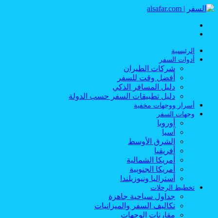
القائمة
بحث
عن
الرئيسية
أدوات السفر
شركات الطيران
أفضل وقت للسفر
دليل المسافر الذكي
دليل تطبيقات السفر حسب الدولة
أسرار ووجهات مخفية
وجهات السفر
أوروبا
آسيا
الشرق الأوسط
أفريقيا
أمريكا الشمالية
أمريكا الجنوبية
أستراليا ونيوزيلندا
تخطيط الرحلات
جداول سياحية جاهزة
تكاليف السفر والميزانيات
مقارنات الوجهات