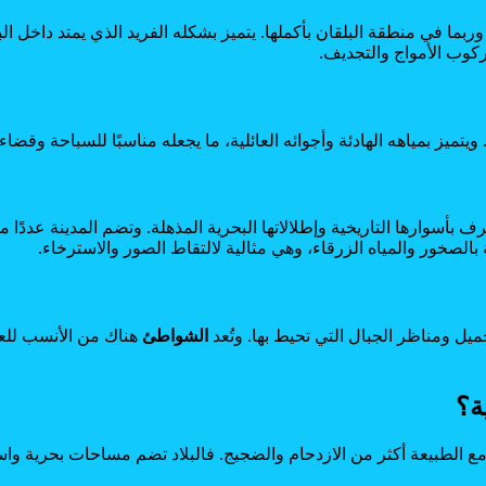
ربما في منطقة البلقان بأكملها. يتميز بشكله الفريد الذي يمتد داخل ال
ركوب الأمواج والتجديف.
ويتميز بمياهه الهادئة وأجوائه العائلية، ما يجعله مناسبًا للسباحة وقض
ف بأسوارها التاريخية وإطلالاتها البحرية المذهلة. وتضم المدينة عددًا 
الصخور والمياه الزرقاء، وهي مثالية لالتقاط الصور والاسترخاء.
يل ومناظر الجبال التي تحيط بها. وتُعد
الشواطئ
هناك من الأنسب للعا
ة؟
ع الطبيعة أكثر من الازدحام والضجيج. فالبلاد تضم مساحات بحرية واس