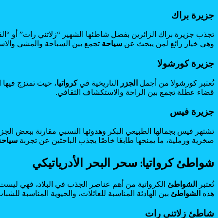
جزيرة براك
تجذب جزيرة براك الزائرين بفضل شاطئها الشهير “زلاتني رات” أو “ا
وهي خيار رائع لمن يبحث عن
سياحة
تجمع بين السباحة والمشي والاستم
جزيرة كورشولا
تُعتبر كورشولا من أجمل
الجزر
التاريخية في
كرواتيا
، حيث تمتزج فيها ا
قضاء عطلة تجمع بين الراحة والاستكشاف الثقافي.
جزيرة فيس
تشتهر فيس بجمالها الطبيعي البكر وهدوئها النسبي مقارنة ببعض الجزر
صخرية ورملية، ما يمنحها طابعًا خاصًا يجذب الباحثين عن تجربة
سياحة
شواطئ كرواتيا: سحر البحر الأدرياتيكي
تُعتبر
الشواطئ
الكرواتية من أهم عناصر الجذب في البلاد، فهي ليست م
هذه
الشواطئ
بين الهادئة المناسبة للعائلات، والحيوية المناسبة للش
شاطئ زلاتني رات