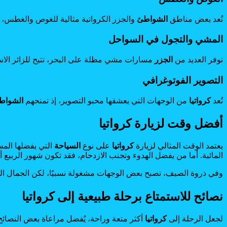
تُعد بعض مناطق
الشواطئ
والجزر الكرواتية مثالية للغوص والغطس، ح
المشي والتجول في السواحل
توفر العديد من
الجزر
مسارات مشي مطلة على البحر، تتيح للزائر الاستمت
التصوير الفوتوغرافي
تُعد
كرواتيا
من الوجهات التي يعشقها محبو التصوير، إذ تمنحهم
الشواط
أفضل وقت لزيارة كرواتيا
يعتمد الوقت المثالي لزيارة
كرواتيا
على نوع
السياحة
التي يفضلها المس
المائية. أما من يفضل الهدوء وتجنب الازدحام، فقد تكون شهور الربيع أ
وفي ذروة الصيف، تصبح بعض الوجهات مشغولة نسبيًا، لكن الجمال الط
نصائح للاستمتاع برحلة طبيعية إلى كرواتيا
لجعل الرحلة إلى
كرواتيا
أكثر متعة وراحة، يُفضل مراعاة بعض النصائح