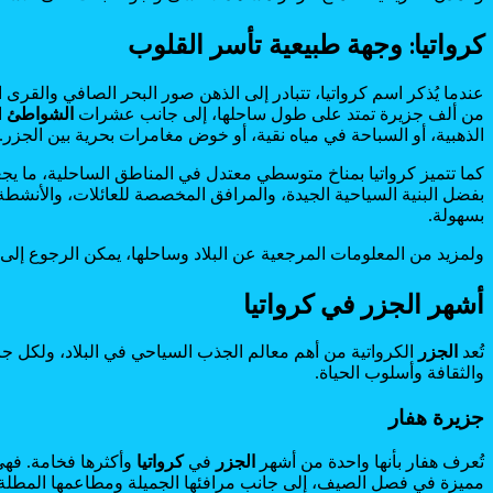
كرواتيا: وجهة طبيعية تأسر القلوب
عندما يُذكر اسم كرواتيا، تتبادر إلى الذهن صور البحر الصافي والقرى ا
من ألف جزيرة تمتد على طول ساحلها، إلى جانب عشرات
الشواطئ
ا
الذهبية، أو السباحة في مياه نقية، أو خوض مغامرات بحرية بين الجزر.
كما تتميز كرواتيا بمناخ متوسطي معتدل في المناطق الساحلية، ما يج
بفضل البنية السياحية الجيدة، والمرافق المخصصة للعائلات، والأنشط
بسهولة.
ولمزيد من المعلومات المرجعية عن البلاد وساحلها، يمكن الرجوع إلى
أشهر الجزر في كرواتيا
تُعد
الجزر
الكرواتية من أهم معالم الجذب السياحي في البلاد، ولكل جزي
والثقافة وأسلوب الحياة.
جزيرة هفار
تُعرف هفار بأنها واحدة من أشهر
الجزر
في
كرواتيا
وأكثرها فخامة. فهي 
مميزة في فصل الصيف، إلى جانب مرافئها الجميلة ومطاعمها المطلة ع