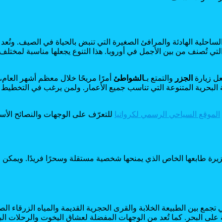
لساحلية الهادئة والمرافئ الصغيرة التي تنبض بالحياة في الصيف. وتُعد ا
لتي تُصنف من بين الأجمل في أوروبا. هذا التنوع يجعلها مناسبة لمختل
عل زيارة
الجزر
والتمتع بـ
الشواطئ
أمرًا مريحًا خلال معظم أشهر العام، 
ة البحرية المتنوعة التي تناسب جميع الأعمار. ولمن يرغب في التخطيط
الموقع السياحي الرسمي لكرواتيا
للتعرّف على الوجهات والنصائح الأس
رة طابعها الخاص الذي يمنحها شخصية مستقلة وسحرًا فريدًا. ويمكن لل
تجمع بين الطبيعة الخلابة والقرى الحجرية القديمة والمياه الزرقاء ال
لى البحر. كما تُعد من الوجهات المفضلة لعشاق اليخوت والرحلات الب