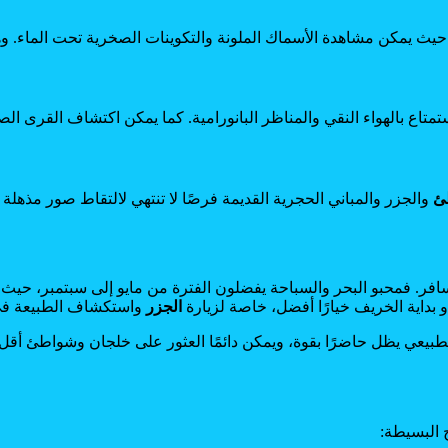
يث يمكن مشاهدة الأسماك الملونة والتكوينات الصخرية تحت الماء. وهي
اع بالهواء النقي والمناظر البانورامية. كما يمكن اكتشاف القرى الصغير
ئ
والجزر والمباني الحجرية القديمة فرصًا لا تنتهي لالتقاط صور مذهلة 
افر. فمحبو البحر والسباحة يفضلون الفترة من مايو إلى سبتمبر، حيث 
و بداية الخريف خيارًا أفضل، خاصة لزيارة
الجزر
واستكشاف الطبيعة في 
بيعي يظل حاضرًا بقوة، ويمكن دائمًا العثور على خلجان وشواطئ أقل
 البسيطة: