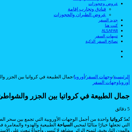
عروض وحجوزات
فنادق وتجارب إقامة
عروض الطيران والحجوزات
جديد السفر
كنت هنا
ALSAFAR
تنبيهات السفر
نصائح السفر الذكية
الوضع
بحث
المظلم
عن
الرئيسية
/
وجهات السفر
/
أوروبا
/
جمال الطبيعة في كرواتيا بين الجزر و
أوروبا
وجهات السفر
جمال الطبيعة في كرواتيا بين الجزر والشواطئ
5 دقائق
Odnoklassniki
Flipboard
‫Pocket
‫X
لاين
ڤايبر
طباعة
تيلقرام
سكايب
لينكدإن
واتساب
ماسنجر
ماسنجر
فيسبوك
مشاركة
بينتيريست
تُعدّ
كرواتيا
واحدة من أجمل الوجهات الأوروبية التي تجمع بين سحر الط
عبر
التي تجعلها خيارًا مثاليًا لمحبي
السياحة
الطبيعية والهدوء والمغامرة في 
البريد
والمدن التاريخية، لتمنح الزائر مشاهد لا تُنسى وأجواءً تبعث على الاس