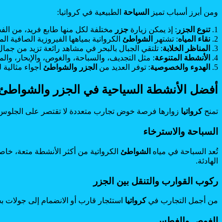
ومن أبرز أسباب تميز
السياحة
الطبيعية في كرواتيا:
1.
تنوع الجزر
: إذ يمكن زيارة
جزر
مختلفة لكل منها طابع فريد، من الفخا
2.
نقاء المياه
: تشتهر
الشواطئ
الكرواتية بمياهها الفيروزية الصافية ا
3.
المناظر الخلابة
: تلتقي الجبال بالبحر في مشاهد رائعة تزيد من جمال 
4.
الأنشطة المتنوعة
: مثل التجديف، والسباحة، والغوص، والإبحار، وا
5.
الهدوء والخصوصية
: توفر العديد من
الجزر
والشواطئ
أجواء مثالية 
أفضل الأنشطة السياحية في الجزر والشواطئ ا
تمنح
كرواتيا
زوارها فرصة خوض تجارب متعددة لا تقتصر على الجلوس ب
السباحة والاسترخاء
تُعد السباحة في مياه
الشواطئ
الكرواتية من أكثر الأنشطة متعة، خاصة
الهادئة.
ركوب القوارب والتنقل بين الجزر
من أجمل التجارب في
كرواتيا
استئجار قارب أو الانضمام إلى جولات بح
الغوص والغطس