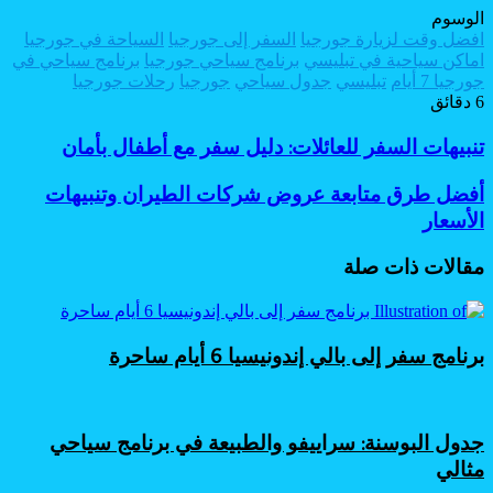
الوسوم
افضل وقت لزيارة جورجيا
السفر إلى جورجيا
السياحة في جورجيا
اماكن سياحية في تبليسي
برنامج سياحي جورجيا
برنامج سياحي في
جورجيا 7 أيام
تبليسي
جدول سياحي
جورجيا
رحلات جورجيا
6 دقائق
تنبيهات
تنبيهات السفر للعائلات: دليل سفر مع أطفال بأمان
السفر
للعائلات:
أفضل
أفضل طرق متابعة عروض شركات الطيران وتنبيهات
دليل
طرق
الأسعار
سفر
متابعة
مع
عروض
مقالات ذات صلة
أطفال
شركات
بأمان
الطيران
وتنبيهات
الأسعار
برنامج سفر إلى بالي إندونيسيا 6 أيام ساحرة
جدول البوسنة: سراييفو والطبيعة في برنامج سياحي
مثالي