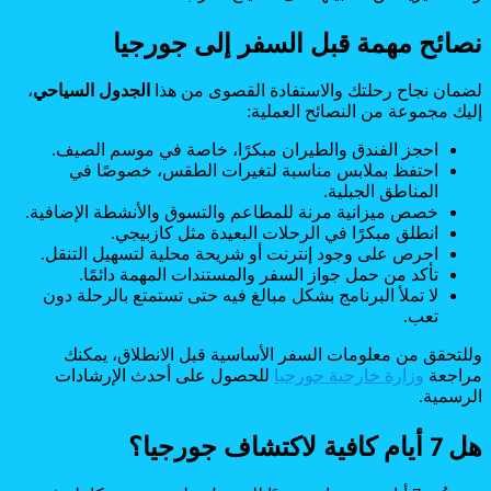
نصائح مهمة قبل السفر إلى جورجيا
لضمان نجاح رحلتك والاستفادة القصوى من هذا
الجدول السياحي
،
إليك مجموعة من النصائح العملية:
احجز الفندق والطيران مبكرًا، خاصة في موسم الصيف.
احتفظ بملابس مناسبة لتغيرات الطقس، خصوصًا في
المناطق الجبلية.
خصص ميزانية مرنة للمطاعم والتسوق والأنشطة الإضافية.
انطلق مبكرًا في الرحلات البعيدة مثل كازبيجي.
احرص على وجود إنترنت أو شريحة محلية لتسهيل التنقل.
تأكد من حمل جواز السفر والمستندات المهمة دائمًا.
لا تملأ البرنامج بشكل مبالغ فيه حتى تستمتع بالرحلة دون
تعب.
وللتحقق من معلومات السفر الأساسية قبل الانطلاق، يمكنك
مراجعة
وزارة خارجية جورجيا
للحصول على أحدث الإرشادات
الرسمية.
هل 7 أيام كافية لاكتشاف جورجيا؟