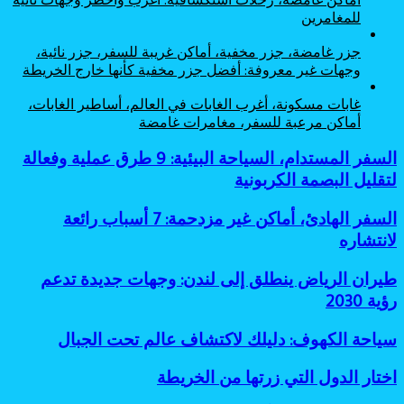
للمغامرين
جزر غامضة، جزر مخفية، أماكن غريبة للسفر، جزر نائية،
وجهات غير معروفة: أفضل جزر مخفية كأنها خارج الخريطة
غابات مسكونة، أغرب الغابات في العالم، أساطير الغابات،
أماكن مرعبة للسفر، مغامرات غامضة
السفر
السفر المستدام، السياحة البيئية: 9 طرق عملية وفعالة
المستدام،
لتقليل البصمة الكربونية
السياحة
البيئية:
السفر
السفر الهادئ، أماكن غير مزدحمة: 7 أسباب رائعة
9
الهادئ،
لانتشاره
طرق
أماكن
عملية
غير
وفعالة
طيران
طيران الرياض ينطلق إلى لندن: وجهات جديدة تدعم
مزدحمة:
لتقليل
الرياض
رؤية 2030
7
البصمة
ينطلق
أسباب
الكربونية
إلى
رائعة
سياحة
سياحة الكهوف: دليلك لاكتشاف عالم تحت الجبال
لندن:
لانتشاره
الكهوف:
وجهات
دليلك
اختار
اختار الدول التي زرتها من الخريطة
جديدة
لاكتشاف
الدول
تدعم