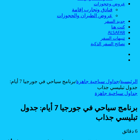
عروض وحجوزات
فنادق وتجارب إقامة
عروض الطيران والحجوزات
جديد السفر
كنت هنا
ALSAFAR
تنبيهات السفر
نصائح السفر الذكية
الوضع
بحث
المظلم
عن
الرئيسية
/
جداول سياحية جاهزة
/
برنامج سياحي في جورجيا 7 أيام:
جدول تبليسي جذاب
جداول سياحية جاهزة
برنامج سياحي في جورجيا 7 أيام: جدول
تبليسي جذاب
6 دقائق