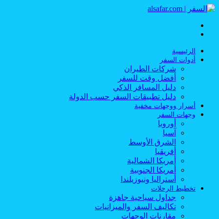
القائمة
بحث
عن
الرئيسية
أدوات السفر
شركات الطيران
أفضل وقت للسفر
دليل المسافر الذكي
دليل تطبيقات السفر حسب الدولة
أسرار ووجهات مخفية
وجهات السفر
أوروبا
آسيا
الشرق الأوسط
أفريقيا
أمريكا الشمالية
أمريكا الجنوبية
أستراليا ونيوزيلندا
تخطيط الرحلات
جداول سياحية جاهزة
تكاليف السفر والميزانيات
مقارنات الوجهات