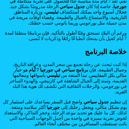
نعم، تُعد 7 أيام مدة مناسبة جدًا للحصول على تجربة متكاملة في
جورجيا
، خاصة إذا كان
جدول سياحي
الرحلة مدروسًا بشكل جيد.
فخلال أسبوع واحد يمكنك استكشاف
تبليسي
، وزيارة المناطق
التاريخية، والاستمتاع بالجبال والطبيعة، وقضاء أوقات مريحة في
مدن جميلة مثل بورجومي وربما باتومي حسب خطتك.
ورغم أن البلاد تستحق وقتًا أطول بالتأكيد، فإن برنامجًا منظمًا لمدة
7 أيام كفيل بأن يمنحك انطباعًا رائعًا وذكريات لا تُنسى.
خلاصة البرنامج
إذا كنت تبحث عن رحلة تجمع بين سحر المدن، وعراقة التاريخ،
وجمال الطبيعة، فإن
برنامج سياحي في جورجيا 7 أيام
هو خيار
مثالي بكل المقاييس. تبدأ المتعة من
تبليسي
بأسواقها ومعالمها
القديمة، وتمتد إلى الجبال الشاهقة في كازبيجي، والهدوء الساحر
في بورجومي، والرحلات الثقافية التي تكشف لك هوية هذا البلد
الفريد.
إن تنظيم
جدول سياحي
واضح قبل السفر يساعدك على استثمار كل
يوم بشكل مثالي، ويجعل رحلتك إلى
جورجيا
أكثر سلاسة ومتعة.
لذلك، كل ما عليك هو تحديد موعد الرحلة، وحجز التذاكر، والاستعداد
لخوض تجربة مميزة في واحدة من أجمل الوجهات السياحية التي
باتت تستقطب المسافرين من مختلف أنحاء العالم.