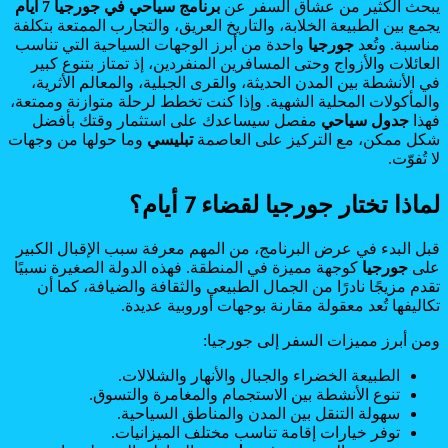
يبحث الكثير من عشاق السفر عن
برنامج سياحي في جورجيا 7 أيام
يجمع بين الطبيعة الخلابة، والتاريخ العريق، والتجارب الممتعة بتكلفة
مناسبة. وتُعد
جورجيا
واحدة من أبرز الوجهات السياحية التي تناسب
العائلات والأزواج وحتى المسافرين المنفردين، إذ تمتاز بتنوع كبير
في الأنشطة بين المدن الحديثة، والقرى الجبلية، والمعالم الأثرية،
والمأكولات المحلية الشهية. وإذا كنت تخطط لرحلة متوازنة وممتعة،
فهذا
جدول سياحي
مفصل سيساعدك على استثمار وقتك بأفضل
شكل ممكن، مع التركيز على العاصمة
تبليسي
وما حولها من وجهات
لا تُفوّت.
لماذا تختار جورجيا لقضاء 7 أيام؟
قبل البدء في عرض البرنامج، من المهم معرفة سبب الإقبال الكبير
على
جورجيا
كوجهة مميزة في المنطقة. فهذه الدولة الصغيرة نسبيًا
تقدم مزيجًا نادرًا من الجمال الطبيعي والثقافة والضيافة، كما أن
تكاليفها تُعد معقولة مقارنة بوجهات أوروبية عديدة.
ومن أبرز مميزات السفر إلى جورجيا:
الطبيعة الخضراء والجبال والأنهار والشلالات.
تنوع الأنشطة بين الاستجمام والمغامرة والتسوق.
سهولة التنقل بين المدن والمناطق السياحية.
توفر خيارات إقامة تناسب مختلف الميزانيات.