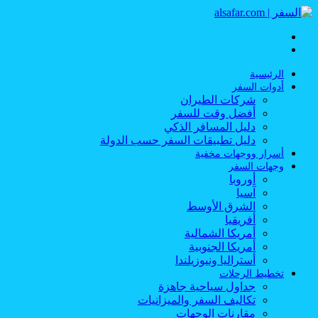
القائمة
بحث
عن
الرئيسية
أدوات السفر
شركات الطيران
أفضل وقت للسفر
دليل المسافر الذكي
دليل تطبيقات السفر حسب الدولة
أسرار ووجهات مخفية
وجهات السفر
أوروبا
آسيا
الشرق الأوسط
أفريقيا
أمريكا الشمالية
أمريكا الجنوبية
أستراليا ونيوزيلندا
تخطيط الرحلات
جداول سياحية جاهزة
تكاليف السفر والميزانيات
مقارنات الوجهات