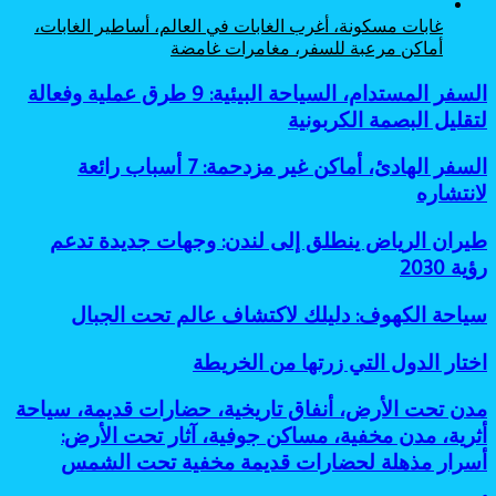
غابات مسكونة، أغرب الغابات في العالم، أساطير الغابات،
أماكن مرعبة للسفر، مغامرات غامضة
السفر
السفر المستدام، السياحة البيئية: 9 طرق عملية وفعالة
المستدام،
لتقليل البصمة الكربونية
السياحة
البيئية:
السفر
السفر الهادئ، أماكن غير مزدحمة: 7 أسباب رائعة
9
الهادئ،
لانتشاره
طرق
أماكن
عملية
غير
وفعالة
طيران
طيران الرياض ينطلق إلى لندن: وجهات جديدة تدعم
مزدحمة:
لتقليل
الرياض
رؤية 2030
7
البصمة
ينطلق
أسباب
الكربونية
إلى
رائعة
سياحة
سياحة الكهوف: دليلك لاكتشاف عالم تحت الجبال
لندن:
لانتشاره
الكهوف:
وجهات
دليلك
اختار
اختار الدول التي زرتها من الخريطة
جديدة
لاكتشاف
الدول
تدعم
عالم
التي
رؤية
مدن
مدن تحت الأرض، أنفاق تاريخية، حضارات قديمة، سياحة
تحت
زرتها
2030
تحت
أثرية، مدن مخفية، مساكن جوفية، آثار تحت الأرض:
الجبال
من
الأرض،
أسرار مذهلة لحضارات قديمة مخفية تحت الشمس
الخريطة
أنفاق
تاريخية،