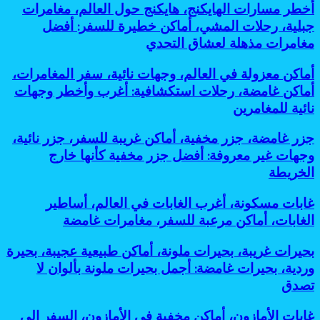
أخطر
أخطر مسارات الهايكنج، هايكنج حول العالم، مغامرات
حضارات
مسارات
قديمة،
جبلية، رحلات المشي، أماكن خطيرة للسفر: أفضل
الهايكنج،
سياحة
مغامرات مذهلة لعشاق التحدي
هايكنج
أثرية،
حول
مدن
أماكن
أماكن معزولة في العالم، وجهات نائية، سفر المغامرات،
العالم،
مخفية،
معزولة
مغامرات
أماكن غامضة، رحلات استكشافية: أغرب وأخطر وجهات
مساكن
في
جبلية،
جوفية،
نائية للمغامرين
العالم،
رحلات
آثار
وجهات
المشي،
تحت
جزر
جزر غامضة، جزر مخفية، أماكن غريبة للسفر، جزر نائية،
نائية،
أماكن
الأرض:
غامضة،
سفر
وجهات غير معروفة: أفضل جزر مخفية كأنها خارج
خطيرة
أسرار
جزر
المغامرات،
للسفر:
الخريطة
مذهلة
مخفية،
أماكن
أفضل
لحضارات
أماكن
غامضة،
مغامرات
قديمة
غابات
غابات مسكونة، أغرب الغابات في العالم، أساطير
غريبة
رحلات
مذهلة
مخفية
مسكونة،
للسفر،
الغابات، أماكن مرعبة للسفر، مغامرات غامضة
استكشافية:
لعشاق
تحت
أغرب
جزر
أغرب
التحدي
الشمس
الغابات
نائية،
وأخطر
بحيرات
بحيرات غريبة، بحيرات ملونة، أماكن طبيعية عجيبة، بحيرة
في
وجهات
وجهات
غريبة،
وردية، بحيرات غامضة: أجمل بحيرات ملونة بألوان لا
العالم،
غير
نائية
بحيرات
أساطير
تصدق
معروفة:
للمغامرين
ملونة،
الغابات،
أفضل
أماكن
أماكن
جزر
غابات
غابات الأمازون، أماكن مخفية في الأمازون، السفر إلى
طبيعية