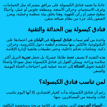
عادةً ما تعتمد فنادق الكبسولة على مرافق مشتركة مثل الحمامات،
وغرف الاستحمام، وخزائن الأمتعة، ومنطقة جلوس أو عمل، وأحيانًا
مطبخ صغير أو ركن للقهوة. وهذا يخلق بيئة منظمة وعملية، ويعزز
الشعور بأنك جزء من نظام ضيافة متقن.
فنادق كبسولة بين الحداثة والتقنية
واحدة من أهم سمات
فنادق كبسولة
في
اليابان
هي اعتمادها على
التكنولوجيا. فالكثير منها يستخدم أنظمة دخول إلكترونية، وخزائن
ذكية، وشاشات تحكم داخلية، وحتى تطبيقات هاتفية لإدارة الإقامة.
هذه التقنية لا تضيف فقط طابعًا عصريًا، بل تجعل
تجربة
النزيل أكثر
سلاسة وراحة. ويمكن القول إن فنادق الكبسولة تمثل نموذجًا واضحًا
لكيفية تحويل
الحداثة
إلى خدمة عملية تلبي احتياجات الحياة اليومية
والسفر.
لمن تناسب فنادق الكبسولة؟
رغم أن فنادق الكبسولة بدأت كخيار اقتصادي، إلا أنها اليوم تناسب
فئات واسعة من المسافرين، منها:
–
السياح الفرديون
الذين يبحثون عن إقامة مريحة ومنخفضة التكلفة.