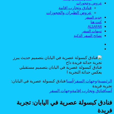
عروض وحجوزات
فنادق وتجارب إقامة
عروض الطيران والحجوزات
جديد السفر
كنت هنا
ALSAFAR
تنبيهات السفر
نصائح السفر الذكية
الوضع
بحث
المظلم
عن
فنادق كبسولة عصرية في اليابان بتصميم مستقبلي
يعكس حداثة التجربة ا
الرئيسية
/
وجهات السفر
/
آسيا
/
فنادق كبسولة عصرية في اليابان:
تجربة فريدة
آسيا
فنادق وتجارب إقامة
وجهات السفر
فنادق كبسولة عصرية في اليابان: تجربة
فريدة