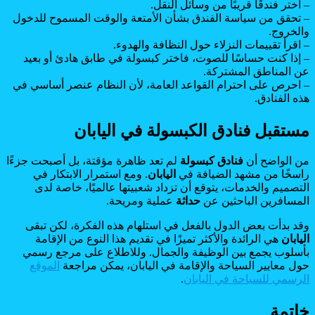
– اختر فندقًا قريبًا من وسائل النقل.
– تحقق من سياسة الفندق بشأن الأمتعة والوقت المسموح للدخول
والخروج.
– اقرأ تقييمات النزلاء حول النظافة والهدوء.
– إذا كنت حساسًا للصوت، فاختر كبسولة في طابق هادئ أو بعيد
عن المناطق المشتركة.
– احرص على احترام القواعد العامة، لأن النظام عنصر أساسي في
هذه الفنادق.
مستقبل فنادق الكبسولة في اليابان
من الواضح أن
فنادق كبسولة
لم تعد ظاهرة مؤقتة، بل أصبحت جزءًا
راسخًا من مشهد الضيافة في
اليابان
. ومع استمرار الابتكار في
التصميم والخدمات، يتوقع أن تزداد شعبيتها عالميًا، خاصة لدى
المسافرين الباحثين عن
حداثة
عملية ومريحة.
وقد بدأت بعض الدول بالفعل في استلهام هذه الفكرة، لكن تبقى
اليابان
هي الرائدة والأكثر تميزًا في تقديم هذا النوع من الإقامة
بأسلوب يجمع بين الوظيفة والجمال. وللاطلاع على مرجع رسمي
حول معايير السياحة والإقامة في اليابان، يمكن مراجعة
الموقع
الرسمي للسياحة في اليابان
.
خاتمة