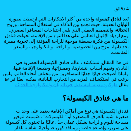
4 دقائق
تُعد
فنادق كبسولة
واحدة من أكثر الابتكارات التي ارتبطت بصورة
اليابان
الحديثة، حيث تجمع بين الذكاء في استغلال المساحة، وروح
الحداثة
، والتصميم العملي الذي يلبي احتياجات المسافر العصري.
ومع ازدياد الإقبال العالمي على هذا النوع من الإقامة، تحولت فنادق
الكبسولة من فكرة بسيطة موجهة للراحة المؤقتة إلى
تجربة
مميزة
بحد ذاتها، تمزج بين الخصوصية، والراحة، والتكنولوجيا، والسعر
المناسب.
في هذا المقال، نستكشف عالم فنادق الكبسولة العصرية في
اليابان، ونفهم أسباب انتشارها، ومميزاتها، وطبيعة الإقامة فيها،
ولماذا أصبحت خيارًا جذابًا للمسافرين من مختلف أنحاء العالم. ولمن
يرغب في استكشاف المزيد من التجارب اليابانية، يمكنه أيضًا قراءة
مقال
طوكيو: مدينة المستقبل في اليابان والتكنولوجيا الحديثة
.
ما هي فنادق الكبسولة؟
فنادق الكبسولة هي نوع من أماكن الإقامة يعتمد على وحدات
صغيرة أشبه بالغرف المصغرة أو “الكبسولات”، صُممت لتوفير
مساحة للنوم والراحة بشكل عملي جدًا. غالبًا ما تحتوي كل كبسولة
على سرير، وإضاءة خاصة، ومنافذ كهرباء، وأحيانًا شاشة تلفاز،