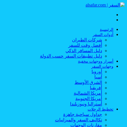
القائمة
بحث
عن
الرئيسية
أدوات السفر
شركات الطيران
أفضل وقت للسفر
دليل المسافر الذكي
دليل تطبيقات السفر حسب الدولة
أسرار ووجهات مخفية
وجهات السفر
أوروبا
آسيا
الشرق الأوسط
أفريقيا
أمريكا الشمالية
أمريكا الجنوبية
أستراليا ونيوزيلندا
تخطيط الرحلات
جداول سياحية جاهزة
تكاليف السفر والميزانيات
مقارنات الوجهات