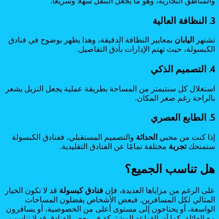
والمناطق التجارية، وهو ما يجعل التنقل سهلاً وسريعًا.
3. النظافة العالية
تشتهر
اليابان
بمعايير النظافة الدقيقة، وهذا يظهر بوضوح في فنادق
الكبسولة، حيث تهتم الإدارات بأدق التفاصيل.
4. التصميم الذكي
استغلال كل سنتيمتر من المساحة بطريقة عملية يجعل النزيل يشعر
بالراحة رغم صغر المكان.
5. الطابع العصري
إذا كنت من محبي
الحداثة
والتصميم المستقبلي، ففنادق الكبسولة
ستمنحك
تجربة
مختلفة تمامًا عن الفنادق التقليدية.
هل تناسب الجميع؟
على الرغم من مزاياها العديدة، فإن
فنادق كبسولة
قد لا تكون الخيار
المثالي لكل المسافرين. فبعض الأشخاص يفضلون المساحات
الواسعة، أو يحتاجون إلى مستوى أعلى من الخصوصية، أو يسافرون
مع العائلة. كما أن القواعد المشتركة في بعض الفنادق قد لا تناسب