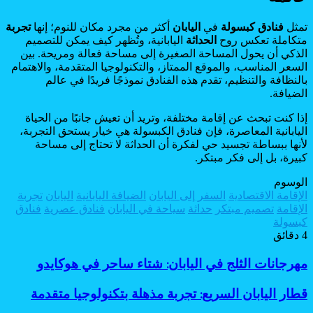
تمثل
فنادق كبسولة
في
اليابان
أكثر من مجرد مكان للنوم؛ إنها
تجربة
متكاملة تعكس روح
الحداثة
اليابانية، وتُظهر كيف يمكن للتصميم
الذكي أن يحول المساحة الصغيرة إلى مساحة فعالة ومريحة. بين
السعر المناسب، والموقع الممتاز، والتكنولوجيا المتقدمة، والاهتمام
بالنظافة والتنظيم، تقدم هذه الفنادق نموذجًا فريدًا في عالم
الضيافة.
إذا كنت تبحث عن إقامة مختلفة، وتريد أن تعيش جانبًا من الحياة
اليابانية المعاصرة، فإن فنادق الكبسولة هي خيار يستحق التجربة،
لأنها ببساطة تجسيد حي لفكرة أن الحداثة لا تحتاج إلى مساحة
كبيرة، بل إلى فكر مبتكر.
الوسوم
الإقامة الاقتصادية
السفر إلى اليابان
الضيافة اليابانية
اليابان
تجربة
الإقامة
تصميم مبتكر
حداثة
سياحة في اليابان
فنادق عصرية
فنادق
كبسولة
4 دقائق
مهرجانات
مهرجانات الثلج في اليابان: شتاء ساحر في هوكايدو
الثلج
في
قطار
قطار اليابان السريع: تجربة مذهلة بتكنولوجيا متقدمة
اليابان:
اليابان