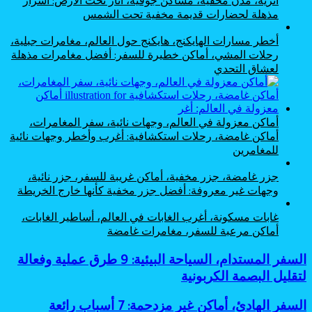
مذهلة لحضارات قديمة مخفية تحت الشمس
أخطر مسارات الهايكنج، هايكنج حول العالم، مغامرات جبلية،
رحلات المشي، أماكن خطيرة للسفر: أفضل مغامرات مذهلة
لعشاق التحدي
أماكن معزولة في العالم، وجهات نائية، سفر المغامرات،
أماكن غامضة، رحلات استكشافية: أغرب وأخطر وجهات نائية
للمغامرين
جزر غامضة، جزر مخفية، أماكن غريبة للسفر، جزر نائية،
وجهات غير معروفة: أفضل جزر مخفية كأنها خارج الخريطة
غابات مسكونة، أغرب الغابات في العالم، أساطير الغابات،
أماكن مرعبة للسفر، مغامرات غامضة
السفر
السفر المستدام، السياحة البيئية: 9 طرق عملية وفعالة
المستدام،
لتقليل البصمة الكربونية
السياحة
البيئية:
السفر
السفر الهادئ، أماكن غير مزدحمة: 7 أسباب رائعة
9