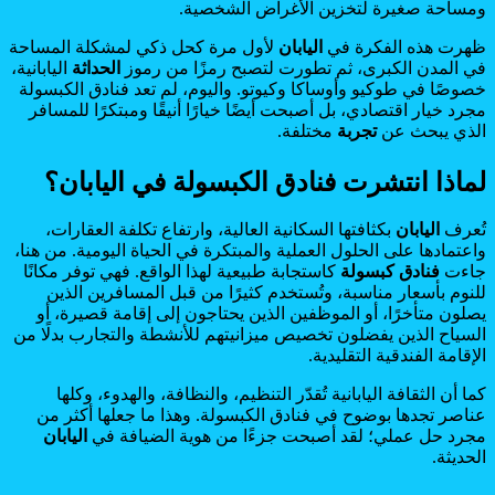
ومساحة صغيرة لتخزين الأغراض الشخصية.
ظهرت هذه الفكرة في
اليابان
لأول مرة كحل ذكي لمشكلة المساحة
في المدن الكبرى، ثم تطورت لتصبح رمزًا من رموز
الحداثة
اليابانية،
خصوصًا في طوكيو وأوساكا وكيوتو. واليوم، لم تعد فنادق الكبسولة
مجرد خيار اقتصادي، بل أصبحت أيضًا خيارًا أنيقًا ومبتكرًا للمسافر
الذي يبحث عن
تجربة
مختلفة.
لماذا انتشرت فنادق الكبسولة في اليابان؟
تُعرف
اليابان
بكثافتها السكانية العالية، وارتفاع تكلفة العقارات،
واعتمادها على الحلول العملية والمبتكرة في الحياة اليومية. من هنا،
جاءت
فنادق كبسولة
كاستجابة طبيعية لهذا الواقع. فهي توفر مكانًا
للنوم بأسعار مناسبة، وتُستخدم كثيرًا من قبل المسافرين الذين
يصلون متأخرًا، أو الموظفين الذين يحتاجون إلى إقامة قصيرة، أو
السياح الذين يفضلون تخصيص ميزانيتهم للأنشطة والتجارب بدلًا من
الإقامة الفندقية التقليدية.
كما أن الثقافة اليابانية تُقدّر التنظيم، والنظافة، والهدوء، وكلها
عناصر تجدها بوضوح في فنادق الكبسولة. وهذا ما جعلها أكثر من
مجرد حل عملي؛ لقد أصبحت جزءًا من هوية الضيافة في
اليابان
الحديثة.