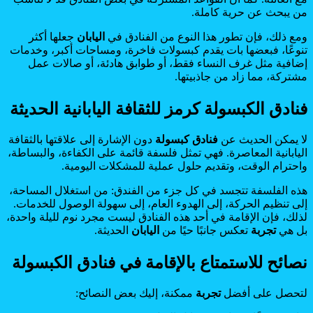
من يبحث عن حرية كاملة.
ومع ذلك، فإن تطور هذا النوع من الفنادق في
اليابان
جعلها أكثر
تنوعًا، فبعضها بات يقدم كبسولات فاخرة، ومساحات أكبر، وخدمات
إضافية مثل غرف النساء فقط، أو طوابق هادئة، أو صالات عمل
مشتركة، مما زاد من جاذبيتها.
فنادق الكبسولة كرمز للثقافة اليابانية الحديثة
لا يمكن الحديث عن
فنادق كبسولة
دون الإشارة إلى علاقتها بالثقافة
اليابانية المعاصرة. فهي تمثل فلسفة قائمة على الكفاءة، والبساطة،
واحترام الوقت، وتقديم حلول عملية للمشكلات اليومية.
هذه الفلسفة تتجسد في كل جزء من الفندق: من استغلال المساحة،
إلى تنظيم الحركة، إلى الهدوء العام، إلى سهولة الوصول للخدمات.
لذلك، فإن الإقامة في أحد هذه الفنادق ليست مجرد نوم لليلة واحدة،
بل هي
تجربة
تعكس جانبًا حيًا من
اليابان
الحديثة.
نصائح للاستمتاع بالإقامة في فنادق الكبسولة
لتحصل على أفضل
تجربة
ممكنة، إليك بعض النصائح: