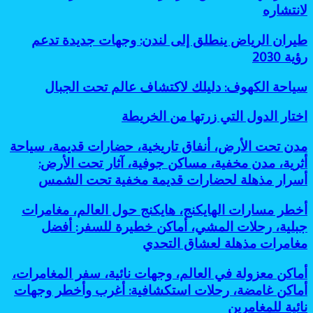
الهادئ،
لانتشاره
طرق
أماكن
عملية
غير
وفعالة
طيران
طيران الرياض ينطلق إلى لندن: وجهات جديدة تدعم
مزدحمة:
لتقليل
الرياض
رؤية 2030
7
البصمة
ينطلق
أسباب
الكربونية
إلى
رائعة
سياحة
سياحة الكهوف: دليلك لاكتشاف عالم تحت الجبال
لندن:
لانتشاره
الكهوف:
وجهات
دليلك
اختار
اختار الدول التي زرتها من الخريطة
جديدة
لاكتشاف
الدول
تدعم
عالم
التي
رؤية
مدن
مدن تحت الأرض، أنفاق تاريخية، حضارات قديمة، سياحة
تحت
زرتها
2030
تحت
أثرية، مدن مخفية، مساكن جوفية، آثار تحت الأرض:
الجبال
من
الأرض،
أسرار مذهلة لحضارات قديمة مخفية تحت الشمس
الخريطة
أنفاق
تاريخية،
أخطر
أخطر مسارات الهايكنج، هايكنج حول العالم، مغامرات
حضارات
مسارات
قديمة،
جبلية، رحلات المشي، أماكن خطيرة للسفر: أفضل
الهايكنج،
سياحة
مغامرات مذهلة لعشاق التحدي
هايكنج
أثرية،
حول
مدن
أماكن
أماكن معزولة في العالم، وجهات نائية، سفر المغامرات،
العالم،
مخفية،
معزولة
مغامرات
أماكن غامضة، رحلات استكشافية: أغرب وأخطر وجهات
مساكن
في
جبلية،
جوفية،
نائية للمغامرين
العالم،