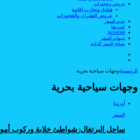
عروض وحجوزات
فنادق وتجارب إقامة
عروض الطيران والحجوزات
جديد السفر
كنت هنا
ALSAFAR
تنبيهات السفر
نصائح السفر الذكية
الوضع
بحث
المظلم
عن
الرئيسية
/
وجهات سياحية بحرية
وجهات سياحية بحرية
أوروبا
السفر
ساحل البرتغال: شواطئ خلابة وركوب أمواج