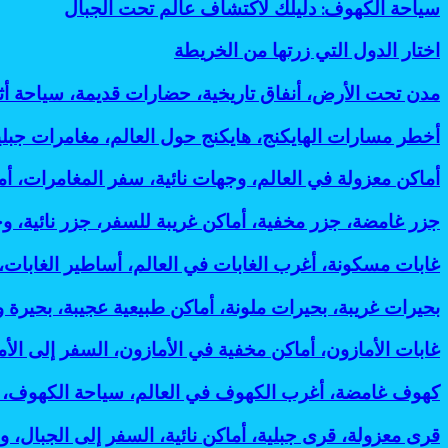
سياحة
سياحة الكهوف: دليلك لاكتشاف عالم تحت الجبال
وفعالة
7
إلى
الكهوف:
لتقليل
أسباب
لندن:
دليلك
البصمة
اختار
اختار الدول التي زرتها من الخريطة
رائعة
وجهات
لاكتشاف
الكربونية
الدول
لانتشاره
جديدة
عالم
التي
مدن
مدن تحت الأرض، أنفاق تاريخية، حضارات قديمة، سياحة أ
تدعم
تحت
زرتها
تحت
رؤية
الجبال
من
الأرض،
2030
أخطر
أخطر مسارات الهايكنج، هايكنج حول العالم، مغامرات جب
الخريطة
أنفاق
مسارات
تاريخية،
الهايكنج،
أماكن
أماكن معزولة في العالم، وجهات نائية، سفر المغامرات، 
حضارات
هايكنج
معزولة
قديمة،
حول
في
جزر
جزر غامضة، جزر مخفية، أماكن غريبة للسفر، جزر نائية، و
سياحة
العالم،
العالم،
غامضة،
أثرية،
مغامرات
وجهات
جزر
غابات
غابات مسكونة، أغرب الغابات في العالم، أساطير الغابات
مدن
جبلية،
نائية،
مخفية،
مسكونة،
مخفية،
رحلات
سفر
أماكن
أغرب
مساكن
بحيرات
بحيرات غريبة، بحيرات ملونة، أماكن طبيعية عجيبة، بحيرة 
المشي،
المغامرات،
غريبة
الغابات
جوفية،
غريبة،
أماكن
أماكن
للسفر،
في
آثار
بحيرات
خطيرة
غابات
غابات الأمازون، أماكن مخفية في الأمازون، السفر إلى الأم
غامضة،
جزر
العالم،
تحت
ملونة،
للسفر:
الأمازون،
رحلات
نائية،
أساطير
الأرض:
أماكن
أفضل
أماكن
استكشافية:
كهوف
كهوف غامضة، أغرب الكهوف في العالم، سياحة الكهوف، 
وجهات
الغابات،
أسرار
طبيعية
مغامرات
مخفية
أغرب
غامضة،
غير
أماكن
مذهلة
عجيبة،
مذهلة
في
وأخطر
أغرب
معروفة:
قرى
قرى معزولة، قرى جبلية، أماكن نائية، السفر إلى الجبال، و
مرعبة
لحضارات
بحيرة
لعشاق
الأمازون،
وجهات
الكهوف
أفضل