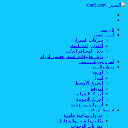
القائمة
بحث
عن
الرئيسية
أدوات السفر
شركات الطيران
أفضل وقت للسفر
دليل المسافر الذكي
دليل تطبيقات السفر حسب الدولة
أسرار ووجهات مخفية
وجهات السفر
أوروبا
آسيا
الشرق الأوسط
أفريقيا
أمريكا الشمالية
أمريكا الجنوبية
أستراليا ونيوزيلندا
تخطيط الرحلات
جداول سياحية جاهزة
تكاليف السفر والميزانيات
مقارنات الوجهات