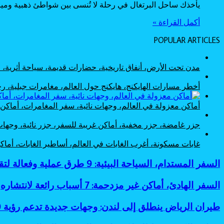
يأخذك ساحل البرتغال في رحلة لا تُنسى بين شواطئ ذهبية وم
أكمل القراءة »
POPULAR ARTICLES
مدن تحت الأرض، أنفاق تاريخية، حضارات قديمة، سياحة أثرية
أخطر مسارات الهايكنج، هايكنج حول العالم، مغامرات جبلية،
أماكن معزولة في العالم، وجهات نائية، سفر المغامرات، أماك
جزر غامضة، جزر مخفية، أماكن غريبة للسفر، جزر نائية، وجها
غابات مسكونة، أغرب الغابات في العالم، أساطير الغابات، أم
السفر
السفر المستدام، السياحة البيئية: 9 طرق عملية وفعالة لتقليل البصمة الكربونية
المستدام،
السياحة
السفر
السفر الهادئ، أماكن غير مزدحمة: 7 أسباب رائعة لانتشاره
البيئية:
الهادئ،
9
أماكن
طيران
طيران الرياض ينطلق إلى لندن: وجهات جديدة تدعم رؤية 2030
طرق
غير
الرياض
عملية
مزدحمة:
ينطلق