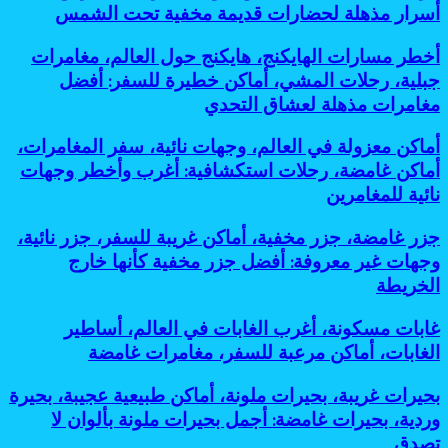
أسرار مذهلة لحضارات قديمة مخفية تحت الشمس
الخريطة
أنفاق
تاريخية،
أخطر
أخطر مسارات الهايكنج، هايكنج حول العالم، مغامرات
حضارات
مسارات
قديمة،
جبلية، رحلات المشي، أماكن خطيرة للسفر: أفضل
الهايكنج،
سياحة
مغامرات مذهلة لعشاق التحدي
هايكنج
أثرية،
حول
مدن
أماكن
أماكن معزولة في العالم، وجهات نائية، سفر المغامرات،
العالم،
مخفية،
معزولة
مغامرات
أماكن غامضة، رحلات استكشافية: أغرب وأخطر وجهات
مساكن
في
جبلية،
جوفية،
نائية للمغامرين
العالم،
رحلات
آثار
وجهات
المشي،
تحت
جزر
جزر غامضة، جزر مخفية، أماكن غريبة للسفر، جزر نائية،
نائية،
أماكن
الأرض:
غامضة،
سفر
وجهات غير معروفة: أفضل جزر مخفية كأنها خارج
خطيرة
أسرار
جزر
المغامرات،
للسفر:
الخريطة
مذهلة
مخفية،
أماكن
أفضل
لحضارات
أماكن
غامضة،
مغامرات
قديمة
غابات
غابات مسكونة، أغرب الغابات في العالم، أساطير
غريبة
رحلات
مذهلة
مخفية
مسكونة،
للسفر،
الغابات، أماكن مرعبة للسفر، مغامرات غامضة
استكشافية:
لعشاق
تحت
أغرب
جزر
أغرب
التحدي
الشمس
الغابات
نائية،
وأخطر
بحيرات
بحيرات غريبة، بحيرات ملونة، أماكن طبيعية عجيبة، بحيرة
في
وجهات
وجهات
غريبة،
وردية، بحيرات غامضة: أجمل بحيرات ملونة بألوان لا
العالم،
غير
نائية
بحيرات
أساطير
تصدق
معروفة:
للمغامرين