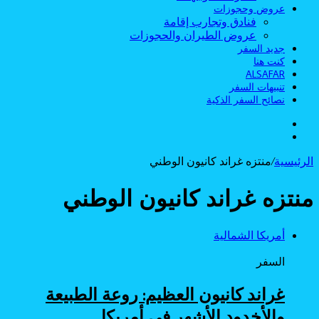
عروض وحجوزات
فنادق وتجارب إقامة
عروض الطيران والحجوزات
جديد السفر
كنت هنا
ALSAFAR
تنبيهات السفر
نصائح السفر الذكية
الوضع
بحث
المظلم
عن
الرئيسية
/
منتزه غراند كانيون الوطني
منتزه غراند كانيون الوطني
أمريكا الشمالية
السفر
غراند كانيون العظيم: روعة الطبيعة
والأخدود الأشهر في أمريكا