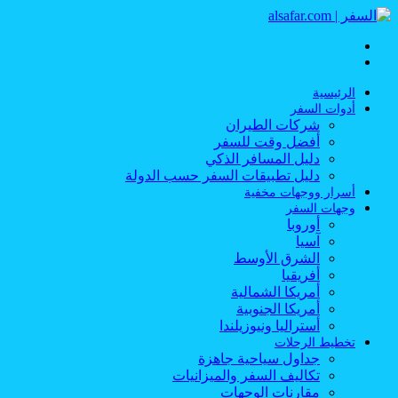
القائمة
بحث
عن
الرئيسية
أدوات السفر
شركات الطيران
أفضل وقت للسفر
دليل المسافر الذكي
دليل تطبيقات السفر حسب الدولة
أسرار ووجهات مخفية
وجهات السفر
أوروبا
آسيا
الشرق الأوسط
أفريقيا
أمريكا الشمالية
أمريكا الجنوبية
أستراليا ونيوزيلندا
تخطيط الرحلات
جداول سياحية جاهزة
تكاليف السفر والميزانيات
مقارنات الوجهات