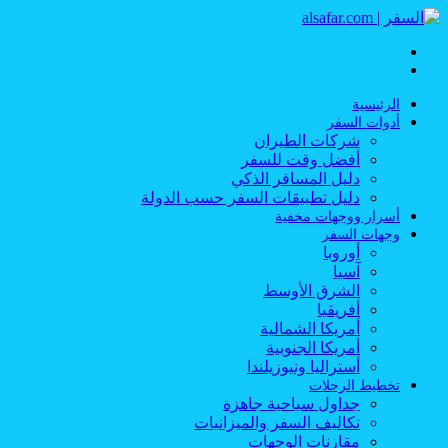
القائمة
بحث
عن
الرئيسية
أدوات السفر
شركات الطيران
أفضل وقت للسفر
دليل المسافر الذكي
دليل تطبيقات السفر حسب الدولة
أسرار ووجهات مخفية
وجهات السفر
أوروبا
آسيا
الشرق الأوسط
أفريقيا
أمريكا الشمالية
أمريكا الجنوبية
أستراليا ونيوزيلندا
تخطيط الرحلات
جداول سياحية جاهزة
تكاليف السفر والميزانيات
مقارنات الوجهات