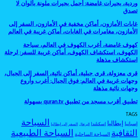
غريبة،
وردية، بحيرات غامضة: أجمل بحيرات ملونة بألوان لا
العالم،
غير
نائية
بحيرات
أساطير
تصدق
معروفة:
للمغامرين
ملونة،
الغابات،
أفضل
أماكن
أماكن
جزر
غابات
غابات الأمازون، أماكن مخفية في الأمازون، السفر إلى
طبيعية
مرعبة
مخفية
الأمازون،
عجيبة،
الأمازون، مغامرات في الغابات، أماكن غريبة في العالم
للسفر،
كأنها
أماكن
بحيرة
مغامرات
خارج
مخفية
وردية،
كهوف
كهوف غامضة، أغرب الكهوف في العالم، سياحة
غامضة
الخريطة
في
بحيرات
غامضة،
الكهوف، استكشاف الكهوف، أماكن غريبة للسفر: لرحلة
الأمازون،
غامضة:
أغرب
السفر
استكشاف مذهلة
أجمل
الكهوف
إلى
بحيرات
في
الأمازون،
ملونة
قرى
قرى معزولة، قرى جبلية، أماكن نائية، السفر إلى الجبال،
العالم،
مغامرات
بألوان
معزولة،
سياحة
وجهات غريبة في العالم: فوق الجبال: أغرب وأروع
في
لا
قرى
الكهوف،
وجهات نائية مذهلة
الغابات،
تصدق
جبلية،
استكشاف
أماكن
أماكن
الكهوف،
غريبة
تطبيق
تطبيق أقرب مسجد من تطبيق quran.tv بسهولة
نائية،
أماكن
في
أقرب
السفر
غريبة
العالم
مسجد
إلى
TAGS
للسفر:
من
الجبال،
السياحة
لرحلة
إيطاليا
إسبانيا
اسكتلندا
تطبيق
السفر إلى إيطاليا
البرتغال
وجهات
استكشاف
quran.tv
السياحة الطبيعية
الثقافية
غريبة
مذهلة
السياحة الساحلية
بسهولة
في