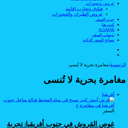
عروض وحجوزات
فنادق وتجارب إقامة
عروض الطيران والحجوزات
جديد السفر
كنت هنا
ALSAFAR
تنبيهات السفر
نصائح السفر الذكية
الوضع
بحث
المظلم
عن
الرئيسية
/
مغامرة بحرية لا تُنسى
مغامرة بحرية لا تُنسى
أفريقيا
السفر
غوص القروش في جنوب أفريقيا: تجربة