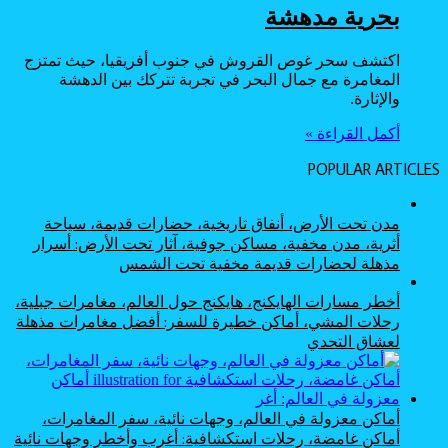
بحرية مدهشة
اكتشف سحر غوص القروش في جنوب أفريقيا، حيث تمتزج
المغامرة مع جمال البحر في تجربة تتركك بين الدهشة
والإثارة.
أكمل القراءة »
POPULAR ARTICLES
مدن تحت الأرض، أنفاق تاريخية، حضارات قديمة، سياحة
أثرية، مدن مخفية، مساكن جوفية، آثار تحت الأرض: أسرار
مذهلة لحضارات قديمة مخفية تحت الشمس
أخطر مسارات الهايكنج، هايكنج حول العالم، مغامرات جبلية،
رحلات المشي، أماكن خطيرة للسفر: أفضل مغامرات مذهلة
لعشاق التحدي
أماكن معزولة في العالم، وجهات نائية، سفر المغامرات،
أماكن غامضة، رحلات استكشافية: أغرب وأخطر وجهات نائية