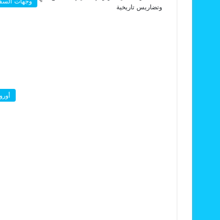
وجهات السف
أوروب