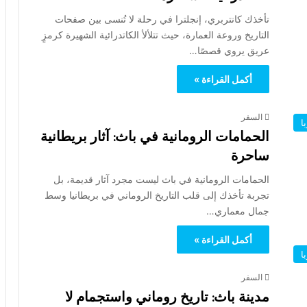
تأخذك كانتربري، إنجلترا في رحلة لا تُنسى بين صفحات
التاريخ وروعة العمارة، حيث تتلألأ الكاتدرائية الشهيرة كرمزٍ
عريق يروي قصصًا…
أكمل القراءة »
السفر
ا
الحمامات الرومانية في باث: آثار بريطانية
ساحرة
الحمامات الرومانية في باث ليست مجرد آثار قديمة، بل
تجربة تأخذك إلى قلب التاريخ الروماني في بريطانيا وسط
جمال معماري…
أكمل القراءة »
ا
السفر
مدينة باث: تاريخ روماني واستجمام لا