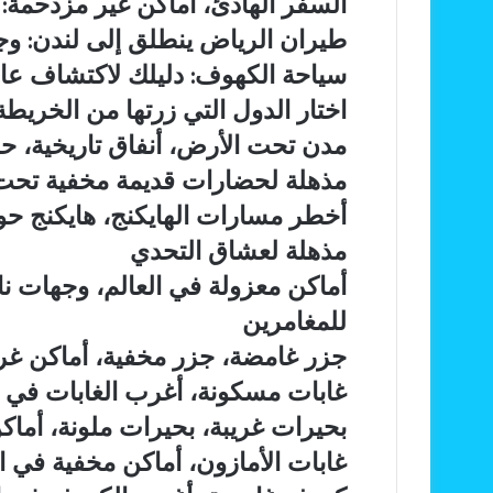
السفر الهادئ، أماكن غير مزدحمة: 7 أسباب رائعة لانتشاره
السياحة
الهادئ،
البيئية:
طيران
طيران الرياض ينطلق إلى لندن: وجها
أماكن
9
الرياض
غير
سياحة
سياحة الكهوف: دليلك لاكتشاف عا
طرق
ينطلق
مزدحمة:
الكهوف:
عملية
إلى
اختار
اختار الدول التي زرتها من الخريطة
7
دليلك
وفعالة
لندن:
الدول
أسباب
لاكتشاف
مدن
مدن تحت الأرض، أنفاق تاريخية، ح
لتقليل
وجهات
التي
رائعة
عالم
تحت
البصمة
جديدة
زرتها
مذهلة لحضارات قديمة مخفية تح
لانتشاره
تحت
الأرض،
الكربونية
تدعم
من
الجبال
أنفاق
أخطر
أخطر مسارات الهايكنج، هايكنج ح
رؤية
الخريطة
تاريخية،
مسارات
2030
مذهلة لعشاق التحدي
حضارات
الهايكنج،
قديمة،
هايكنج
أماكن
أماكن معزولة في العالم، وجهات ن
سياحة
حول
معزولة
للمغامرين
أثرية،
العالم،
في
مدن
مغامرات
العالم،
جزر
جزر غامضة، جزر مخفية، أماكن غري
مخفية،
جبلية،
وجهات
غامضة،
غابات
غابات مسكونة، أغرب الغابات في ا
مساكن
رحلات
نائية،
جزر
مسكونة،
جوفية،
المشي،
سفر
مخفية،
بحيرات
بحيرات غريبة، بحيرات ملونة، أماك
أغرب
آثار
أماكن
المغامرات،
أماكن
غريبة،
الغابات
غابات
غابات الأمازون، أماكن مخفية في ال
تحت
خطيرة
أماكن
غريبة
بحيرات
في
الأمازون،
الأرض:
للسفر:
غامضة،
للسفر،
ملونة،
كهوف