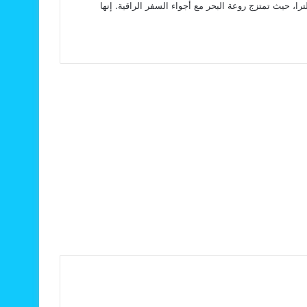
، حيث تمتزج روعة البحر مع أجواء السفر الراقية. إنها