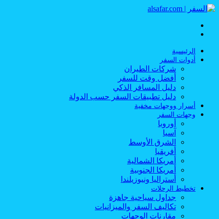
القائمة
بحث
عن
الرئيسية
أدوات السفر
شركات الطيران
أفضل وقت للسفر
دليل المسافر الذكي
دليل تطبيقات السفر حسب الدولة
أسرار ووجهات مخفية
وجهات السفر
أوروبا
آسيا
الشرق الأوسط
أفريقيا
أمريكا الشمالية
أمريكا الجنوبية
أستراليا ونيوزيلندا
تخطيط الرحلات
جداول سياحية جاهزة
تكاليف السفر والميزانيات
مقارنات الوجهات