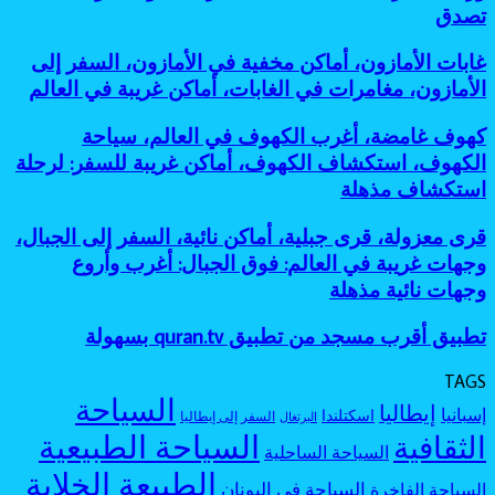
بحيرات
أساطير
تصدق
معروفة:
للمغامرين
ملونة،
الغابات،
أفضل
أماكن
أماكن
جزر
غابات
غابات الأمازون، أماكن مخفية في الأمازون، السفر إلى
طبيعية
مرعبة
مخفية
الأمازون،
عجيبة،
الأمازون، مغامرات في الغابات، أماكن غريبة في العالم
للسفر،
كأنها
أماكن
بحيرة
مغامرات
خارج
مخفية
وردية،
كهوف
كهوف غامضة، أغرب الكهوف في العالم، سياحة
غامضة
الخريطة
في
بحيرات
غامضة،
الكهوف، استكشاف الكهوف، أماكن غريبة للسفر: لرحلة
الأمازون،
غامضة:
أغرب
السفر
استكشاف مذهلة
أجمل
الكهوف
إلى
بحيرات
في
الأمازون،
ملونة
قرى
قرى معزولة، قرى جبلية، أماكن نائية، السفر إلى الجبال،
العالم،
مغامرات
بألوان
معزولة،
سياحة
وجهات غريبة في العالم: فوق الجبال: أغرب وأروع
في
لا
قرى
الكهوف،
وجهات نائية مذهلة
الغابات،
تصدق
جبلية،
استكشاف
أماكن
أماكن
الكهوف،
غريبة
تطبيق
تطبيق أقرب مسجد من تطبيق quran.tv بسهولة
نائية،
أماكن
في
أقرب
السفر
غريبة
العالم
مسجد
إلى
TAGS
للسفر:
من
الجبال،
السياحة
لرحلة
إيطاليا
إسبانيا
اسكتلندا
تطبيق
السفر إلى إيطاليا
البرتغال
وجهات
استكشاف
quran.tv
السياحة الطبيعية
الثقافية
غريبة
مذهلة
السياحة الساحلية
بسهولة
في
الطبيعة الخلابة
العالم:
السياحة في اليونان
السياحة الفاخرة