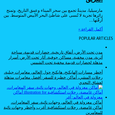
مارسيليا، مدينةٌ تجمع بين سحر الميناء وعمق التاريخ، وتمنح
زائرها تجربة لا تُنسى على شاطئ البحر الأبيض المتوسط. بين
أزقّتها…
أكمل القراءة »
POPULAR ARTICLES
مدن تحت الأرض، أنفاق تاريخية، حضارات قديمة، سياحة
أثرية، مدن مخفية، مساكن جوفية، آثار تحت الأرض: أسرار
مذهلة لحضارات قديمة مخفية تحت الشمس
أخطر مسارات الهايكنج، هايكنج حول العالم، مغامرات جبلية،
رحلات المشي، أماكن خطيرة للسفر: أفضل مغامرات مذهلة
لعشاق التحدي
أماكن معزولة في العالم، وجهات نائية، سفر المغامرات،
أماكن غامضة، رحلات استكشافية: أغرب وأخطر وجهات نائية
للمغامرين