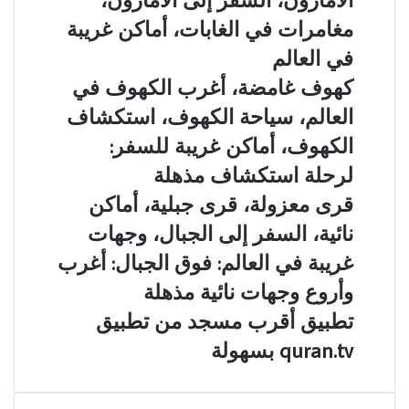
وردية،
أماكن
بحيرات
مخفية
مغامرات في الغابات، أماكن غريبة
غامضة:
في
في العالم
أجمل
الأمازون،
بحيرات
السفر
كهوف
كهوف غامضة، أغرب الكهوف في
ملونة
إلى
غامضة،
العالم، سياحة الكهوف، استكشاف
بألوان
الأمازون،
أغرب
لا
مغامرات
الكهوف
الكهوف، أماكن غريبة للسفر:
تصدق
في
في
لرحلة استكشاف مذهلة
الغابات،
العالم،
أماكن
سياحة
قرى
قرى معزولة، قرى جبلية، أماكن
غريبة
الكهوف،
معزولة،
نائية، السفر إلى الجبال، وجهات
في
استكشاف
قرى
العالم
الكهوف،
جبلية،
غريبة في العالم: فوق الجبال: أغرب
أماكن
أماكن
وأروع وجهات نائية مذهلة
غريبة
نائية،
للسفر:
السفر
تطبيق
تطبيق أقرب مسجد من تطبيق
لرحلة
إلى
أقرب
quran.tv بسهولة
استكشاف
الجبال،
مسجد
مذهلة
وجهات
من
غريبة
تطبيق
في