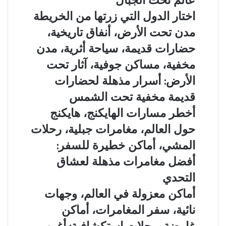
لانتشاره
وجهات
دليلك
جديدة
لاكتشاف
اختار
اختار الدول التي زرتها من الخريطة
تدعم
عالم
الدول
مدن
مدن تحت الأرض، أنفاق تاريخية،
رؤية
تحت
التي
تحت
2030
الجبال
زرتها
حضارات قديمة، سياحة أثرية، مدن
الأرض،
من
أنفاق
مخفية، مساكن جوفية، آثار تحت
الخريطة
تاريخية،
الأرض: أسرار مذهلة لحضارات
حضارات
قديمة،
قديمة مخفية تحت الشمس
سياحة
أخطر
أخطر مسارات الهايكنج، هايكنج
أثرية،
مسارات
مدن
حول العالم، مغامرات جبلية، رحلات
الهايكنج،
مخفية،
هايكنج
المشي، أماكن خطيرة للسفر:
مساكن
حول
جوفية،
أفضل مغامرات مذهلة لعشاق
العالم،
آثار
مغامرات
التحدي
تحت
جبلية،
الأرض:
أماكن
أماكن معزولة في العالم، وجهات
رحلات
أسرار
معزولة
المشي،
نائية، سفر المغامرات، أماكن
مذهلة
في
أماكن
لحضارات
العالم،
غامضة، رحلات استكشافية: أغرب
خطيرة