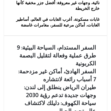
نائية، وجهات غير معروفة: أفضل جزر مخفية كأنها
خارج الخريطة
غابات مسكونة، أغرب الغابات في العالم، أساطير
الغابات، أماكن مرعبة للسفر، مغامرات غامضة
السفر
السفر المستدام، السياحة البيئية: 9
المستدام،
طرق عملية وفعالة لتقليل البصمة
السياحة
البيئية:
الكربونية
9
السفر
السفر الهادئ، أماكن غير مزدحمة:
طرق
الهادئ،
عملية
7 أسباب رائعة لانتشاره
أماكن
وفعالة
غير
طيران
طيران الرياض ينطلق إلى لندن:
لتقليل
مزدحمة:
الرياض
البصمة
وجهات جديدة تدعم رؤية 2030
7
ينطلق
الكربونية
أسباب
إلى
سياحة
سياحة الكهوف: دليلك لاكتشاف
رائعة
لندن:
الكهوف:
عالم تحت الجبال