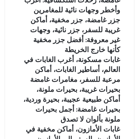
قديمة
وجهات
للسفر:
وأخطر وجهات نائية للمغامرين
مخفية
نائية،
أفضل
تحت
سفر
جزر
جزر غامضة، جزر مخفية، أماكن
مغامرات
الشمس
المغامرات،
غامضة،
مذهلة
غريبة للسفر، جزر نائية، وجهات
أماكن
جزر
لعشاق
غامضة،
مخفية،
غير معروفة: أفضل جزر مخفية
التحدي
رحلات
أماكن
كأنها خارج الخريطة
استكشافية:
غريبة
أغرب
للسفر،
غابات
غابات مسكونة، أغرب الغابات في
وأخطر
جزر
مسكونة،
العالم، أساطير الغابات، أماكن
وجهات
نائية،
أغرب
نائية
وجهات
الغابات
مرعبة للسفر، مغامرات غامضة
للمغامرين
غير
في
بحيرات
بحيرات غريبة، بحيرات ملونة،
معروفة:
العالم،
غريبة،
أفضل
أساطير
أماكن طبيعية عجيبة، بحيرة وردية،
بحيرات
جزر
الغابات،
ملونة،
بحيرات غامضة: أجمل بحيرات
مخفية
أماكن
أماكن
كأنها
مرعبة
ملونة بألوان لا تصدق
طبيعية
خارج
للسفر،
عجيبة،
غابات
غابات الأمازون، أماكن مخفية في
الخريطة
مغامرات
بحيرة
الأمازون،
غامضة
الأمازون، السفر إلى الأمازون،