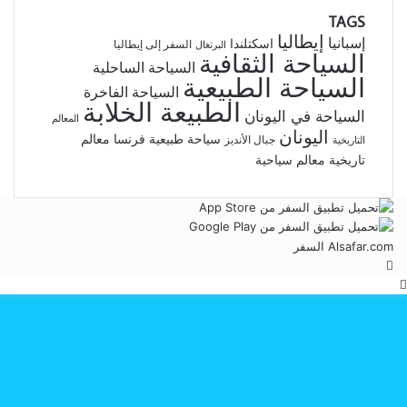
quran.tv
العالم:
TAGS
بسهولة
فوق
إيطاليا
إسبانيا
اسكتلندا
السفر إلى إيطاليا
البرتغال
السياحة الثقافية
الجبال:
السياحة الساحلية
أغرب
السياحة الطبيعية
السياحة الفاخرة
وأروع
الطبيعة الخلابة
وجهات
السياحة في اليونان
المعالم
نائية
اليونان
سياحة طبيعية
فرنسا
معالم
جبال الأنديز
التاريخية
مذهلة
تاريخية
معالم سياحية
Alsafar.com السفر
‫X
زر
الذهاب
إلى
الأعلى