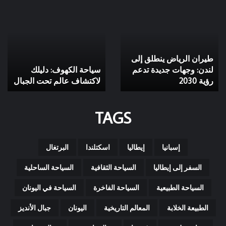
طيران
سياحة
الرياض
الكهوف:
ينطلق
دليلك
إلى
لاكتشاف
لندن:
عالم
طيران الرياض ينطلق إلى
وجهات
تحت
جديدة
لندن: وجهات جديدة تدعم
الجبال
سياحة الكهوف: دليلك
تدعم
رؤية 2030
لاكتشاف عالم تحت الجبال
رؤية
2030
TAGS
إسبانيا
إيطاليا
اسكتلندا
البرتغال
السفر إلى إيطاليا
السياحة الثقافية
السياحة الساحلية
السياحة الطبيعية
السياحة الفاخرة
السياحة في اليونان
الطبيعة الخلابة
المعالم التاريخية
اليونان
جبال الأنديز