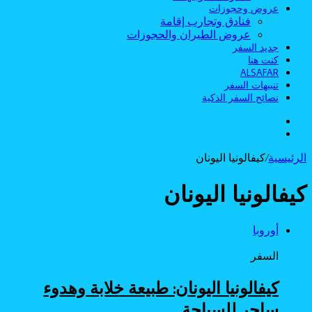
عروض وحجوزات
فنادق وتجارب إقامة
عروض الطيران والحجوزات
جديد السفر
كنت هنا
ALSAFAR
تنبيهات السفر
نصائح السفر الذكية
الوضع
بحث
المظلم
عن
الرئيسية
/
كيفالونيا اليونان
كيفالونيا اليونان
أوروبا
السفر
كيفالونيا اليونان: طبيعة خلابة وهدوء
ساحر للسياحة