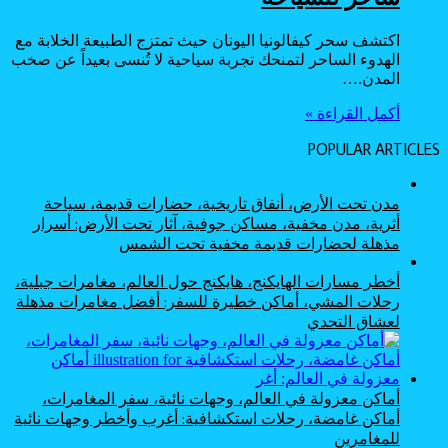
اكتشف سحر كيفالونيا اليونان حيث تمتزج الطبيعة الخلابة مع
الهدوء الساحر لتمنحك تجربة سياحية لا تُنسى بعيداً عن صخب
المدن.…
أكمل القراءة »
POPULAR ARTICLES
مدن تحت الأرض، أنفاق تاريخية، حضارات قديمة، سياحة
أثرية، مدن مخفية، مساكن جوفية، آثار تحت الأرض: أسرار
مذهلة لحضارات قديمة مخفية تحت الشمس
أخطر مسارات الهايكنج، هايكنج حول العالم، مغامرات جبلية،
رحلات المشي، أماكن خطيرة للسفر: أفضل مغامرات مذهلة
لعشاق التحدي
أماكن معزولة في العالم، وجهات نائية، سفر المغامرات،
أماكن غامضة، رحلات استكشافية: أغرب وأخطر وجهات نائية
للمغامرين