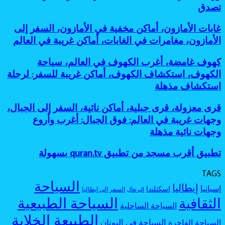
بحيرات
أساطير
تصدق
معروفة:
للمغامرين
ملونة،
الغابات،
أفضل
أماكن
أماكن
جزر
غابات
غابات الأمازون، أماكن مخفية في الأمازون، السفر إلى
طبيعية
مرعبة
مخفية
الأمازون،
عجيبة،
الأمازون، مغامرات في الغابات، أماكن غريبة في العالم
للسفر،
كأنها
أماكن
بحيرة
مغامرات
خارج
مخفية
وردية،
كهوف
كهوف غامضة، أغرب الكهوف في العالم، سياحة
غامضة
الخريطة
في
بحيرات
غامضة،
الكهوف، استكشاف الكهوف، أماكن غريبة للسفر: لرحلة
الأمازون،
غامضة:
أغرب
السفر
استكشاف مذهلة
أجمل
الكهوف
إلى
بحيرات
في
الأمازون،
ملونة
قرى
قرى معزولة، قرى جبلية، أماكن نائية، السفر إلى الجبال،
العالم،
مغامرات
بألوان
معزولة،
سياحة
وجهات غريبة في العالم: فوق الجبال: أغرب وأروع
في
لا
قرى
الكهوف،
وجهات نائية مذهلة
الغابات،
تصدق
جبلية،
استكشاف
أماكن
أماكن
الكهوف،
غريبة
تطبيق
تطبيق أقرب مسجد من تطبيق quran.tv بسهولة
نائية،
أماكن
في
أقرب
السفر
غريبة
العالم
مسجد
إلى
TAGS
للسفر:
من
الجبال،
السياحة
لرحلة
إيطاليا
إسبانيا
اسكتلندا
تطبيق
السفر إلى إيطاليا
البرتغال
وجهات
استكشاف
quran.tv
السياحة الطبيعية
الثقافية
غريبة
مذهلة
السياحة الساحلية
بسهولة
في
الطبيعة الخلابة
العالم:
السياحة في اليونان
السياحة الفاخرة