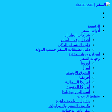
القائمة
بحث
عن
الرئيسية
أدوات السفر
شركات الطيران
أفضل وقت للسفر
دليل المسافر الذكي
دليل تطبيقات السفر حسب الدولة
أسرار ووجهات مخفية
وجهات السفر
أوروبا
آسيا
الشرق الأوسط
أفريقيا
أمريكا الشمالية
أمريكا الجنوبية
أستراليا ونيوزيلندا
تخطيط الرحلات
جداول سياحية جاهزة
تكاليف السفر والميزانيات
مقارنات الوجهات