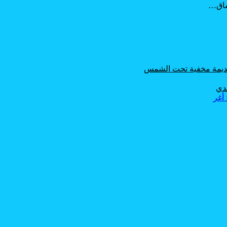
عشاق…
 قديمة مخفية تحت الشمس
حدي