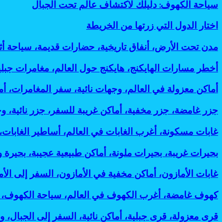
ينطلق
سياحة
سياحة الكهوف: دليلك لاكتشاف عالم تحت الجبال
وفعالة
7
إلى
الكهوف:
لتقليل
أسباب
لندن:
دليلك
البصمة
اختار
اختار الدول التي زرتها من الخريطة
رائعة
وجهات
لاكتشاف
الكربونية
الدول
لانتشاره
جديدة
عالم
التي
مدن
مدن تحت الأرض، أنفاق تاريخية، حضارات قديمة، سياحة أ
تدعم
تحت
زرتها
تحت
رؤية
الجبال
من
الأرض،
2030
أخطر
أخطر مسارات الهايكنج، هايكنج حول العالم، مغامرات جب
الخريطة
أنفاق
مسارات
تاريخية،
الهايكنج،
أماكن
أماكن معزولة في العالم، وجهات نائية، سفر المغامرات، 
حضارات
هايكنج
معزولة
قديمة،
حول
في
جزر
جزر غامضة، جزر مخفية، أماكن غريبة للسفر، جزر نائية، و
سياحة
العالم،
العالم،
غامضة،
أثرية،
مغامرات
وجهات
جزر
غابات
غابات مسكونة، أغرب الغابات في العالم، أساطير الغابات
مدن
جبلية،
نائية،
مخفية،
مسكونة،
مخفية،
رحلات
سفر
أماكن
أغرب
مساكن
بحيرات
بحيرات غريبة، بحيرات ملونة، أماكن طبيعية عجيبة، بحيرة 
المشي،
المغامرات،
غريبة
الغابات
جوفية،
غريبة،
أماكن
أماكن
للسفر،
في
آثار
بحيرات
خطيرة
غابات
غابات الأمازون، أماكن مخفية في الأمازون، السفر إلى الأم
غامضة،
جزر
العالم،
تحت
ملونة،
للسفر:
الأمازون،
رحلات
نائية،
أساطير
الأرض:
أماكن
أفضل
أماكن
استكشافية:
كهوف
كهوف غامضة، أغرب الكهوف في العالم، سياحة الكهوف، 
وجهات
الغابات،
أسرار
طبيعية
مغامرات
مخفية
أغرب
غامضة،
غير
أماكن
مذهلة
عجيبة،
مذهلة
في
وأخطر
أغرب
معروفة:
قرى
قرى معزولة، قرى جبلية، أماكن نائية، السفر إلى الجبال، و
مرعبة
لحضارات
بحيرة
لعشاق
الأمازون،
وجهات
الكهوف
أفضل