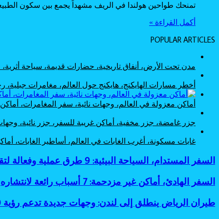
تمنحك طواحين هولندا في الريف مشهداً يجمع بين سكون الطبيع
أكمل القراءة »
POPULAR ARTICLES
مدن تحت الأرض، أنفاق تاريخية، حضارات قديمة، سياحة أثرية
أخطر مسارات الهايكنج، هايكنج حول العالم، مغامرات جبلية،
أماكن معزولة في العالم، وجهات نائية، سفر المغامرات، أماك
جزر غامضة، جزر مخفية، أماكن غريبة للسفر، جزر نائية، وجها
غابات مسكونة، أغرب الغابات في العالم، أساطير الغابات، أم
السفر
السفر المستدام، السياحة البيئية: 9 طرق عملية وفعالة لتقليل البصمة الكربونية
المستدام،
السياحة
السفر
السفر الهادئ، أماكن غير مزدحمة: 7 أسباب رائعة لانتشاره
البيئية:
الهادئ،
9
أماكن
طيران
طيران الرياض ينطلق إلى لندن: وجهات جديدة تدعم رؤية 2030
طرق
غير
الرياض
عملية
مزدحمة: