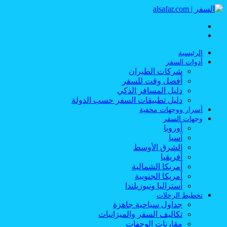
القائمة
بحث
عن
الرئيسية
أدوات السفر
شركات الطيران
أفضل وقت للسفر
دليل المسافر الذكي
دليل تطبيقات السفر حسب الدولة
أسرار ووجهات مخفية
وجهات السفر
أوروبا
آسيا
الشرق الأوسط
أفريقيا
أمريكا الشمالية
أمريكا الجنوبية
أستراليا ونيوزيلندا
تخطيط الرحلات
جداول سياحية جاهزة
تكاليف السفر والميزانيات
مقارنات الوجهات