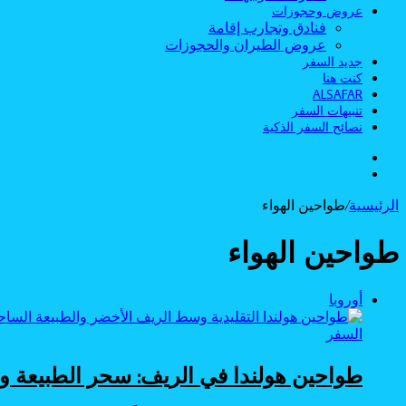
عروض وحجوزات
فنادق وتجارب إقامة
عروض الطيران والحجوزات
جديد السفر
كنت هنا
ALSAFAR
تنبيهات السفر
نصائح السفر الذكية
الوضع
بحث
المظلم
عن
الرئيسية
/
طواحين الهواء
طواحين الهواء
أوروبا
السفر
طواحين هولندا في الريف: سحر الطبيعة وا