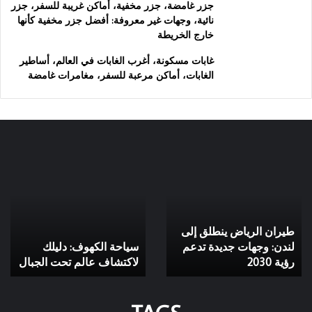
جزر غامضة، جزر مخفية، أماكن غريبة للسفر، جزر
نائية، وجهات غير معروفة: أفضل جزر مخفية كأنها
خارج الخريطة
غابات مسكونة، أغرب الغابات في العالم، أساطير
الغابات، أماكن مرعبة للسفر، مغامرات غامضة
طيران
سياحة
الرياض
الكهوف:
ينطلق
دليلك
إلى
لاكتشاف
لندن:
عالم
طيران الرياض ينطلق إلى
وجهات
تحت
جديدة
لندن: وجهات جديدة تدعم
الجبال
سياحة الكهوف: دليلك
تدعم
رؤية 2030
لاكتشاف عالم تحت الجبال
رؤية
2030