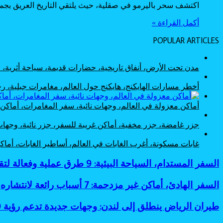
اكتشف سحر باليرمو في صقلية، حيث يلتقي التاريخ العريق بجما
أكمل القراءة »
POPULAR ARTICLES
مدن تحت الأرض، أنفاق تاريخية، حضارات قديمة، سياحة أثرية
أخطر مسارات الهايكنج، هايكنج حول العالم، مغامرات جبلية،
أماكن معزولة في العالم، وجهات نائية، سفر المغامرات، أماك
جزر غامضة، جزر مخفية، أماكن غريبة للسفر، جزر نائية، وجها
غابات مسكونة، أغرب الغابات في العالم، أساطير الغابات، أم
السفر
السفر المستدام، السياحة البيئية: 9 طرق عملية وفعالة لتقليل البصمة الكربونية
المستدام،
السياحة
السفر
السفر الهادئ، أماكن غير مزدحمة: 7 أسباب رائعة لانتشاره
البيئية:
الهادئ،
9
أماكن
طيران
طيران الرياض ينطلق إلى لندن: وجهات جديدة تدعم رؤية 2030
طرق
غير
الرياض
عملية
مزدحمة: