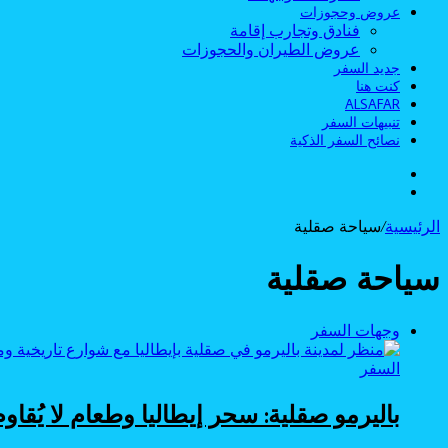
عروض وحجوزات
فنادق وتجارب إقامة
عروض الطيران والحجوزات
جديد السفر
كنت هنا
ALSAFAR
تنبيهات السفر
نصائح السفر الذكية
الوضع
بحث
المظلم
عن
الرئيسية
/
سياحة صقلية
سياحة صقلية
وجهات السفر
السفر
باليرمو صقلية: سحر إيطاليا وطعام لا يُقاوم