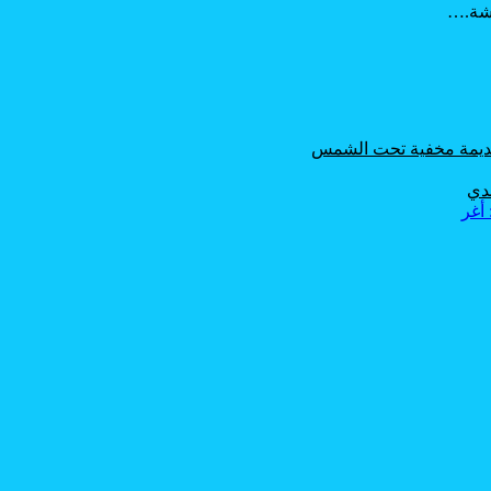
هشة.…
 قديمة مخفية تحت الشمس
حدي