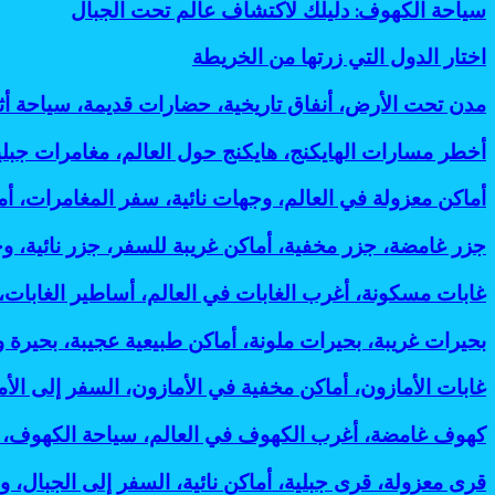
ينطلق
سياحة
سياحة الكهوف: دليلك لاكتشاف عالم تحت الجبال
وفعالة
7
إلى
الكهوف:
لتقليل
أسباب
لندن:
دليلك
البصمة
اختار
اختار الدول التي زرتها من الخريطة
رائعة
وجهات
لاكتشاف
الكربونية
الدول
لانتشاره
جديدة
عالم
التي
مدن
مدن تحت الأرض، أنفاق تاريخية، حضارات قديمة، سياحة أ
تدعم
تحت
زرتها
تحت
رؤية
الجبال
من
الأرض،
2030
أخطر
أخطر مسارات الهايكنج، هايكنج حول العالم، مغامرات جب
الخريطة
أنفاق
مسارات
تاريخية،
الهايكنج،
أماكن
أماكن معزولة في العالم، وجهات نائية، سفر المغامرات، 
حضارات
هايكنج
معزولة
قديمة،
حول
في
جزر
جزر غامضة، جزر مخفية، أماكن غريبة للسفر، جزر نائية، و
سياحة
العالم،
العالم،
غامضة،
أثرية،
مغامرات
وجهات
جزر
غابات
غابات مسكونة، أغرب الغابات في العالم، أساطير الغابات
مدن
جبلية،
نائية،
مخفية،
مسكونة،
مخفية،
رحلات
سفر
أماكن
أغرب
مساكن
بحيرات
بحيرات غريبة، بحيرات ملونة، أماكن طبيعية عجيبة، بحيرة 
المشي،
المغامرات،
غريبة
الغابات
جوفية،
غريبة،
أماكن
أماكن
للسفر،
في
آثار
بحيرات
خطيرة
غابات
غابات الأمازون، أماكن مخفية في الأمازون، السفر إلى الأم
غامضة،
جزر
العالم،
تحت
ملونة،
للسفر:
الأمازون،
رحلات
نائية،
أساطير
الأرض:
أماكن
أفضل
أماكن
استكشافية:
كهوف
كهوف غامضة، أغرب الكهوف في العالم، سياحة الكهوف، 
وجهات
الغابات،
أسرار
طبيعية
مغامرات
مخفية
أغرب
غامضة،
غير
أماكن
مذهلة
عجيبة،
مذهلة
في
وأخطر
أغرب
معروفة:
قرى
قرى معزولة، قرى جبلية، أماكن نائية، السفر إلى الجبال، و
مرعبة
لحضارات
بحيرة
لعشاق
الأمازون،
وجهات
الكهوف
أفضل