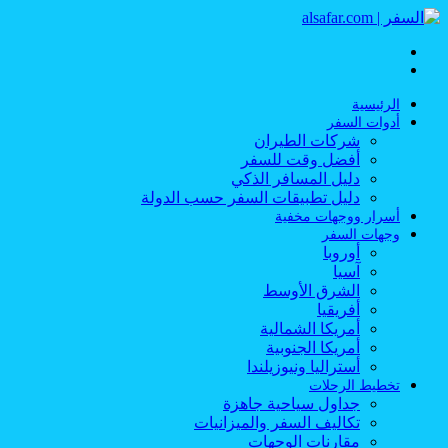
القائمة
بحث
عن
الرئيسية
أدوات السفر
شركات الطيران
أفضل وقت للسفر
دليل المسافر الذكي
دليل تطبيقات السفر حسب الدولة
أسرار ووجهات مخفية
وجهات السفر
أوروبا
آسيا
الشرق الأوسط
أفريقيا
أمريكا الشمالية
أمريكا الجنوبية
أستراليا ونيوزيلندا
تخطيط الرحلات
جداول سياحية جاهزة
تكاليف السفر والميزانيات
مقارنات الوجهات