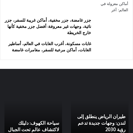
جزر غامضة، جزر مخفية، أماكن غريبة للسفر، جزر
نائية، وجهات غير معروفة: أفضل جزر مخفية كأنها
خارج الخريطة
غابات مسكونة، أغرب الغابات في العالم، أساطير
الغابات، أماكن مرعبة للسفر، مغامرات غامضة
طيران
سياحة
الرياض
الكهوف:
ينطلق
دليلك
إلى
لاكتشاف
لندن:
عالم
طيران الرياض ينطلق إلى
وجهات
تحت
جديدة
لندن: وجهات جديدة تدعم
الجبال
سياحة الكهوف: دليلك
تدعم
رؤية 2030
لاكتشاف عالم تحت الجبال