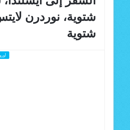
شتوية، نوردرن لايت
شتوية
أوروب