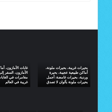
بحيرات
غابات
غريبة،
الأمازون،
بحيرات
أماكن
ملونة،
مخفية
بات
بحيرات غريبة، بحيرات ملونة،
غابات الأمازون، أم
أماكن
في
ت،
أماكن طبيعية عجيبة، بحيرة
الأمازون، السفر إلى
طبيعية
الأمازون،
مرات
وردية، بحيرات غامضة: أجمل
مغامرات في الغابات
بحيرات ملونة بألوان لا تصدق
غريبة في العالم
عجيبة،
السفر
بحيرة
إلى
وردية،
الأمازون،
بحيرات
مغامرات
غامضة:
في
أجمل
الغابات،