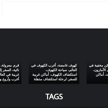
كهوف
قرى
غامضة،
معزولة،
أغرب
قرى
الكهوف
جبلية،
اكن مخفية في
كهوف غامضة، أغرب الكهوف في
قرى معزولة، ق
في
أماكن
 الأمازون،
العالم، سياحة الكهوف،
نائية، السفر إ
العالم،
نائية،
، أماكن
استكشاف الكهوف، أماكن غريبة
غريبة في العال
للسفر: لرحلة استكشاف مذهلة
أغرب وأروع وج
سياحة
السفر
الكهوف،
إلى
استكشاف
الجبال،
TAGS
الكهوف،
وجهات
أماكن
غريبة
غريبة
في