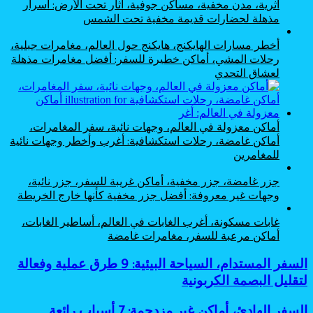
أثرية، مدن مخفية، مساكن جوفية، آثار تحت الأرض: أسرار
مذهلة لحضارات قديمة مخفية تحت الشمس
أخطر مسارات الهايكنج، هايكنج حول العالم، مغامرات جبلية،
رحلات المشي، أماكن خطيرة للسفر: أفضل مغامرات مذهلة
لعشاق التحدي
أماكن معزولة في العالم، وجهات نائية، سفر المغامرات،
أماكن غامضة، رحلات استكشافية: أغرب وأخطر وجهات نائية
للمغامرين
جزر غامضة، جزر مخفية، أماكن غريبة للسفر، جزر نائية،
وجهات غير معروفة: أفضل جزر مخفية كأنها خارج الخريطة
غابات مسكونة، أغرب الغابات في العالم، أساطير الغابات،
أماكن مرعبة للسفر، مغامرات غامضة
السفر
السفر المستدام، السياحة البيئية: 9 طرق عملية وفعالة
المستدام،
لتقليل البصمة الكربونية
السياحة
البيئية:
السفر
السفر الهادئ، أماكن غير مزدحمة: 7 أسباب رائعة