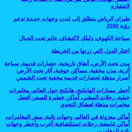
9
الهادئ،
لانتشاره
طرق
أماكن
عملية
غير
وفعالة
طيران
طيران الرياض ينطلق إلى لندن: وجهات جديدة تدعم
مزدحمة:
لتقليل
الرياض
رؤية 2030
7
البصمة
ينطلق
أسباب
الكربونية
إلى
رائعة
سياحة
سياحة الكهوف: دليلك لاكتشاف عالم تحت الجبال
لندن:
لانتشاره
الكهوف:
وجهات
دليلك
اختار
اختار الدول التي زرتها من الخريطة
جديدة
لاكتشاف
الدول
تدعم
عالم
التي
رؤية
مدن
مدن تحت الأرض، أنفاق تاريخية، حضارات قديمة، سياحة
تحت
زرتها
2030
تحت
أثرية، مدن مخفية، مساكن جوفية، آثار تحت الأرض:
الجبال
من
الأرض،
أسرار مذهلة لحضارات قديمة مخفية تحت الشمس
الخريطة
أنفاق
تاريخية،
أخطر
أخطر مسارات الهايكنج، هايكنج حول العالم، مغامرات
حضارات
مسارات
قديمة،
جبلية، رحلات المشي، أماكن خطيرة للسفر: أفضل
الهايكنج،
سياحة
مغامرات مذهلة لعشاق التحدي
هايكنج
أثرية،
حول
مدن
أماكن
أماكن معزولة في العالم، وجهات نائية، سفر المغامرات،
العالم،
مخفية،
معزولة
مغامرات
أماكن غامضة، رحلات استكشافية: أغرب وأخطر وجهات
مساكن
في
جبلية،
جوفية،
نائية للمغامرين