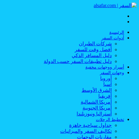
القائمة
بحث
عن
الرئيسية
أدوات السفر
شركات الطيران
أفضل وقت للسفر
دليل المسافر الذكي
دليل تطبيقات السفر حسب الدولة
أسرار ووجهات مخفية
وجهات السفر
أوروبا
آسيا
الشرق الأوسط
أفريقيا
أمريكا الشمالية
أمريكا الجنوبية
أستراليا ونيوزيلندا
تخطيط الرحلات
جداول سياحية جاهزة
تكاليف السفر والميزانيات
مقارنات الوجهات