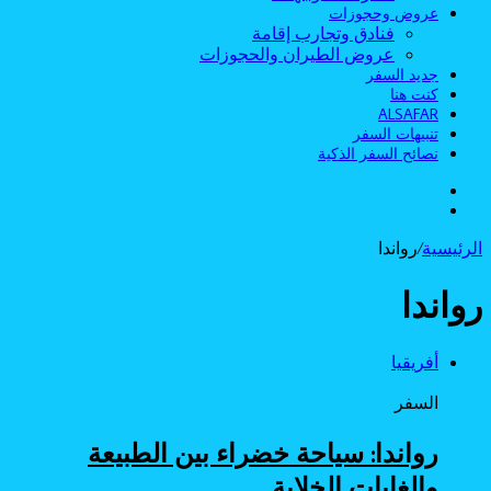
عروض وحجوزات
فنادق وتجارب إقامة
عروض الطيران والحجوزات
جديد السفر
كنت هنا
ALSAFAR
تنبيهات السفر
نصائح السفر الذكية
الوضع
بحث
المظلم
عن
الرئيسية
/
رواندا
رواندا
أفريقيا
السفر
رواندا: سياحة خضراء بين الطبيعة
والغابات الخلابة