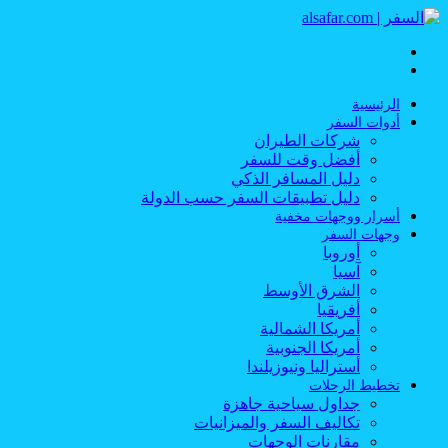
القائمة
بحث
عن
الرئيسية
أدوات السفر
شركات الطيران
أفضل وقت للسفر
دليل المسافر الذكي
دليل تطبيقات السفر حسب الدولة
أسرار ووجهات مخفية
وجهات السفر
أوروبا
آسيا
الشرق الأوسط
أفريقيا
أمريكا الشمالية
أمريكا الجنوبية
أستراليا ونيوزيلندا
تخطيط الرحلات
جداول سياحية جاهزة
تكاليف السفر والميزانيات
مقارنات الوجهات