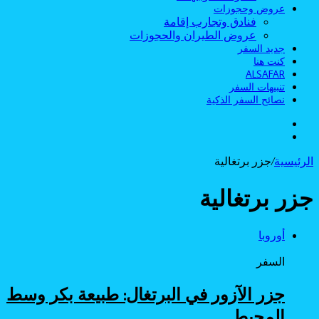
عروض وحجوزات
فنادق وتجارب إقامة
عروض الطيران والحجوزات
جديد السفر
كنت هنا
ALSAFAR
تنبيهات السفر
نصائح السفر الذكية
الوضع
بحث
المظلم
عن
الرئيسية
/
جزر برتغالية
جزر برتغالية
أوروبا
السفر
جزر الآزور في البرتغال: طبيعة بكر وسط
المحيط