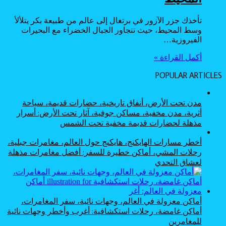
تأخذك جزر الآزور في برتغال إلى عالم من طبيعة بكر يتلألأ
وسط المحيط، حيث تتجاور الجبال الخضراء مع البحيرات
الفيروزية…
أكمل القراءة »
POPULAR ARTICLES
مدن تحت الأرض، أنفاق تاريخية، حضارات قديمة، سياحة
أثرية، مدن مخفية، مساكن جوفية، آثار تحت الأرض: أسرار
مذهلة لحضارات قديمة مخفية تحت الشمس
أخطر مسارات الهايكنج، هايكنج حول العالم، مغامرات جبلية،
رحلات المشي، أماكن خطيرة للسفر: أفضل مغامرات مذهلة
لعشاق التحدي
أماكن معزولة في العالم، وجهات نائية، سفر المغامرات،
أماكن غامضة، رحلات استكشافية: أغرب وأخطر وجهات نائية
للمغامرين