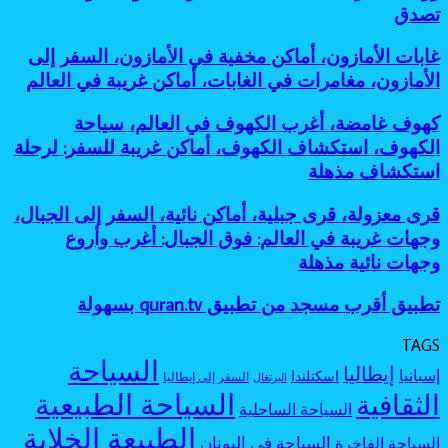
بحيرات
أساطير
تصدق
معروفة:
للمغامرين
ملونة،
الغابات،
أفضل
أماكن
أماكن
جزر
غابات
غابات الأمازون، أماكن مخفية في الأمازون، السفر إلى
طبيعية
مرعبة
مخفية
الأمازون،
عجيبة،
الأمازون، مغامرات في الغابات، أماكن غريبة في العالم
للسفر،
كأنها
أماكن
بحيرة
مغامرات
خارج
مخفية
وردية،
كهوف
كهوف غامضة، أغرب الكهوف في العالم، سياحة
غامضة
الخريطة
في
بحيرات
غامضة،
الكهوف، استكشاف الكهوف، أماكن غريبة للسفر: لرحلة
الأمازون،
غامضة:
أغرب
السفر
استكشاف مذهلة
أجمل
الكهوف
إلى
بحيرات
في
الأمازون،
ملونة
قرى
قرى معزولة، قرى جبلية، أماكن نائية، السفر إلى الجبال،
العالم،
مغامرات
بألوان
معزولة،
سياحة
وجهات غريبة في العالم: فوق الجبال: أغرب وأروع
في
لا
قرى
الكهوف،
وجهات نائية مذهلة
الغابات،
تصدق
جبلية،
استكشاف
أماكن
أماكن
الكهوف،
غريبة
تطبيق
تطبيق أقرب مسجد من تطبيق quran.tv بسهولة
نائية،
أماكن
في
أقرب
السفر
غريبة
العالم
مسجد
إلى
TAGS
للسفر:
من
الجبال،
السياحة
لرحلة
إيطاليا
إسبانيا
اسكتلندا
تطبيق
السفر إلى إيطاليا
البرتغال
وجهات
استكشاف
quran.tv
السياحة الطبيعية
الثقافية
غريبة
مذهلة
السياحة الساحلية
بسهولة
في
الطبيعة الخلابة
العالم:
السياحة في اليونان
السياحة الفاخرة