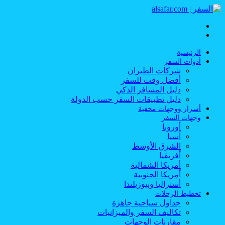
القائمة
بحث
عن
الرئيسية
أدوات السفر
شركات الطيران
أفضل وقت للسفر
دليل المسافر الذكي
دليل تطبيقات السفر حسب الدولة
أسرار ووجهات مخفية
وجهات السفر
أوروبا
آسيا
الشرق الأوسط
أفريقيا
أمريكا الشمالية
أمريكا الجنوبية
أستراليا ونيوزيلندا
تخطيط الرحلات
جداول سياحية جاهزة
تكاليف السفر والميزانيات
مقارنات الوجهات