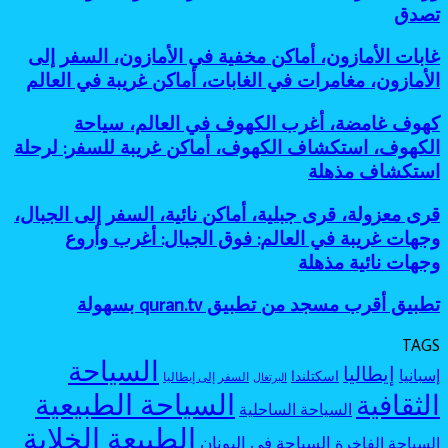
بحيرات
أساطير
تصدق
معروفة:
للمغامرين
ملونة،
الغابات،
أفضل
أماكن
أماكن
جزر
غابات
غابات الأمازون، أماكن مخفية في الأمازون، السفر إلى
طبيعية
مرعبة
مخفية
الأمازون،
عجيبة،
الأمازون، مغامرات في الغابات، أماكن غريبة في العالم
للسفر،
كأنها
أماكن
بحيرة
مغامرات
خارج
مخفية
وردية،
كهوف
كهوف غامضة، أغرب الكهوف في العالم، سياحة
غامضة
الخريطة
في
بحيرات
غامضة،
الكهوف، استكشاف الكهوف، أماكن غريبة للسفر: لرحلة
الأمازون،
غامضة:
أغرب
السفر
استكشاف مذهلة
أجمل
الكهوف
إلى
بحيرات
في
الأمازون،
ملونة
قرى
قرى معزولة، قرى جبلية، أماكن نائية، السفر إلى الجبال،
العالم،
مغامرات
بألوان
معزولة،
سياحة
وجهات غريبة في العالم: فوق الجبال: أغرب وأروع
في
لا
قرى
الكهوف،
وجهات نائية مذهلة
الغابات،
تصدق
جبلية،
استكشاف
أماكن
أماكن
الكهوف،
غريبة
تطبيق
تطبيق أقرب مسجد من تطبيق quran.tv بسهولة
نائية،
أماكن
في
أقرب
السفر
غريبة
العالم
مسجد
إلى
TAGS
للسفر:
من
الجبال،
السياحة
لرحلة
إيطاليا
إسبانيا
اسكتلندا
تطبيق
السفر إلى إيطاليا
البرتغال
وجهات
استكشاف
quran.tv
السياحة الطبيعية
الثقافية
غريبة
مذهلة
السياحة الساحلية
بسهولة
في
الطبيعة الخلابة
العالم:
السياحة في اليونان
السياحة الفاخرة