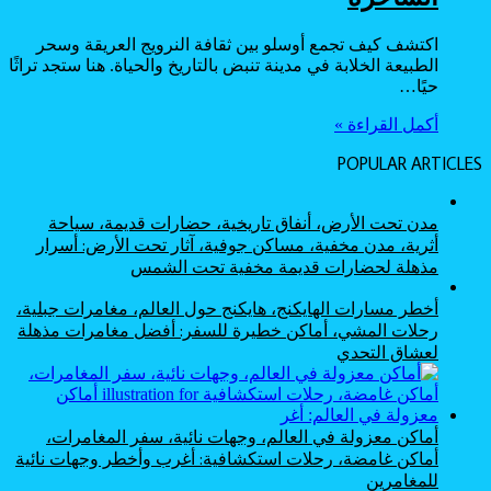
اكتشف كيف تجمع أوسلو بين ثقافة النرويج العريقة وسحر
الطبيعة الخلابة في مدينة تنبض بالتاريخ والحياة. هنا ستجد تراثًا
حيًا…
أكمل القراءة »
POPULAR ARTICLES
مدن تحت الأرض، أنفاق تاريخية، حضارات قديمة، سياحة
أثرية، مدن مخفية، مساكن جوفية، آثار تحت الأرض: أسرار
مذهلة لحضارات قديمة مخفية تحت الشمس
أخطر مسارات الهايكنج، هايكنج حول العالم، مغامرات جبلية،
رحلات المشي، أماكن خطيرة للسفر: أفضل مغامرات مذهلة
لعشاق التحدي
أماكن معزولة في العالم، وجهات نائية، سفر المغامرات،
أماكن غامضة، رحلات استكشافية: أغرب وأخطر وجهات نائية
للمغامرين