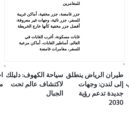
للمغامرين
جزر غامضة، جزر مخفية، أماكن غريبة
للسفر، جزر نائية، وجهات غير معروفة:
أفضل جزر مخفية كأنها خارج الخريطة
غابات مسكونة، أغرب الغابات في
العالم، أساطير الغابات، أماكن مرعبة
للسفر، مغامرات غامضة
طيران
سياحة
اخت
طيران الرياض ينطلق
سياحة الكهوف: دليلك
اخ
الرياض
الكهوف:
ال
باب
إلى لندن: وجهات
لاكتشاف عالم تحت
م
ينطلق
دليلك
ال
إلى
لاكتشاف
زرت
جديدة تدعم رؤية
الجبال
لندن:
عالم
من
2030
وجهات
تحت
ال
جديدة
الجبال
تدعم
رؤية
2030