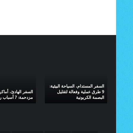
السفر
السفر
المستدام،
الهادئ،
السياحة
أماكن
البيئية:
غير
9
مزدحمة:
السفر المستدام، السياحة البيئية:
طرق
7
طبيق
9 طرق عملية وفعالة لتقليل
السفر الهادئ، أماكن
البصمة الكربونية
مزدحمة: 7 أسباب رائعة لانتشاره
عملية
أسباب
وفعالة
رائعة
لتقليل
لانتشاره
البصمة
الكربونية