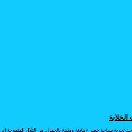
الخلابة
منحك تجربة سياحة خضراء هادئة ومليئة بالجمال. من التلال المتموجة إل