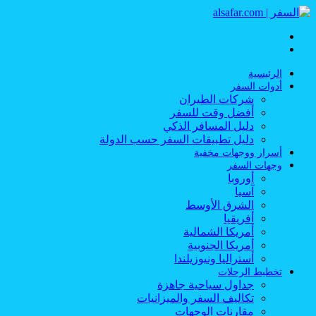
القائمة
بحث
عن
الرئيسية
أدوات السفر
شركات الطيران
أفضل وقت للسفر
دليل المسافر الذكي
دليل تطبيقات السفر حسب الدولة
أسرار ووجهات مخفية
وجهات السفر
أوروبا
آسيا
الشرق الأوسط
أفريقيا
أمريكا الشمالية
أمريكا الجنوبية
أستراليا ونيوزيلندا
تخطيط الرحلات
جداول سياحية جاهزة
تكاليف السفر والميزانيات
مقارنات الوجهات