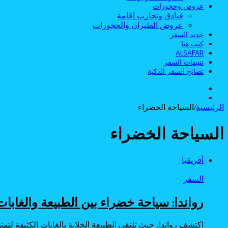
عروض وحجوزات
فنادق وتجارب إقامة
عروض الطيران والحجوزات
جديد السفر
كنت هنا
ALSAFAR
تنبيهات السفر
نصائح السفر الذكية
الوضع
بحث
المظلم
الرئيسية
/
عن
السياحة الخضراء
السياحة الخضراء
أفريقيا
السفر
رواندا: سياحة خضراء بين الطبيعة والغابات 
اكتشف رواندا، حيث تلتقي الطبيعة الخلابة بالغابات الكثيفة لت