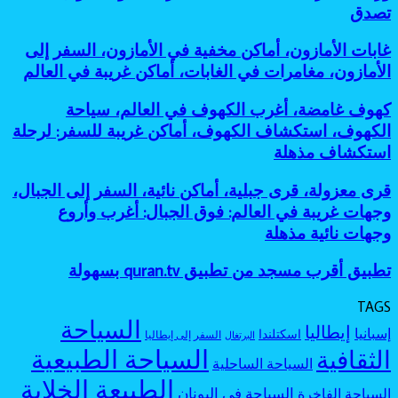
بحيرات
أساطير
تصدق
معروفة:
للمغامرين
ملونة،
الغابات،
أفضل
أماكن
أماكن
جزر
غابات
غابات الأمازون، أماكن مخفية في الأمازون، السفر إلى
طبيعية
مرعبة
مخفية
الأمازون،
عجيبة،
الأمازون، مغامرات في الغابات، أماكن غريبة في العالم
للسفر،
كأنها
أماكن
بحيرة
مغامرات
خارج
مخفية
وردية،
كهوف
كهوف غامضة، أغرب الكهوف في العالم، سياحة
غامضة
الخريطة
في
بحيرات
غامضة،
الكهوف، استكشاف الكهوف، أماكن غريبة للسفر: لرحلة
الأمازون،
غامضة:
أغرب
السفر
استكشاف مذهلة
أجمل
الكهوف
إلى
بحيرات
في
الأمازون،
ملونة
قرى
قرى معزولة، قرى جبلية، أماكن نائية، السفر إلى الجبال،
العالم،
مغامرات
بألوان
معزولة،
سياحة
وجهات غريبة في العالم: فوق الجبال: أغرب وأروع
في
لا
قرى
الكهوف،
وجهات نائية مذهلة
الغابات،
تصدق
جبلية،
استكشاف
أماكن
أماكن
الكهوف،
غريبة
تطبيق
تطبيق أقرب مسجد من تطبيق quran.tv بسهولة
نائية،
أماكن
في
أقرب
السفر
غريبة
العالم
مسجد
إلى
TAGS
للسفر:
من
الجبال،
السياحة
لرحلة
إيطاليا
إسبانيا
اسكتلندا
تطبيق
السفر إلى إيطاليا
البرتغال
وجهات
استكشاف
quran.tv
السياحة الطبيعية
الثقافية
غريبة
مذهلة
السياحة الساحلية
بسهولة
في
الطبيعة الخلابة
العالم:
السياحة في اليونان
السياحة الفاخرة