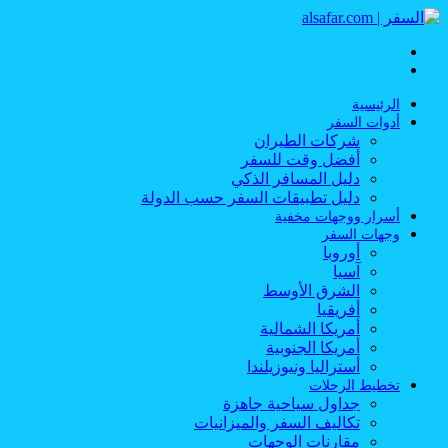
القائمة
بحث
عن
الرئيسية
أدوات السفر
شركات الطيران
أفضل وقت للسفر
دليل المسافر الذكي
دليل تطبيقات السفر حسب الدولة
أسرار ووجهات مخفية
وجهات السفر
أوروبا
آسيا
الشرق الأوسط
أفريقيا
أمريكا الشمالية
أمريكا الجنوبية
أستراليا ونيوزيلندا
تخطيط الرحلات
جداول سياحية جاهزة
تكاليف السفر والميزانيات
مقارنات الوجهات