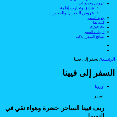
عروض وحجوزات
فنادق وتجارب إقامة
عروض الطيران والحجوزات
جديد السفر
كنت هنا
ALSAFAR
تنبيهات السفر
نصائح السفر الذكية
الوضع
بحث
المظلم
عن
الرئيسية
/
السفر إلى فيينا
السفر إلى فيينا
أوروبا
السفر
ريف فيينا الساحر: خضرة وهواء نقي في
النمسا