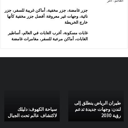
جزر غامضة، جزر مخفية، أماكن غريبة للسفر، جزر
نائية، وجهات غير معروفة: أفضل جزر مخفية كأنها
خارج الخريطة
غابات مسكونة، أغرب الغابات في العالم، أساطير
الغابات، أماكن مرعبة للسفر، مغامرات غامضة
طيران
سياحة
الرياض
الكهوف:
ينطلق
دليلك
إلى
لاكتشاف
لندن:
عالم
طيران الرياض ينطلق إلى
وجهات
تحت
جديدة
لندن: وجهات جديدة تدعم
الجبال
سياحة الكهوف: دليلك
تدعم
رؤية 2030
لاكتشاف عالم تحت الجبال
رؤية
2030