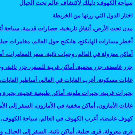
ينطلق
سياحة
سياحة الكهوف: دليلك لاكتشاف عالم تحت الجبال
وفعالة
7
إلى
الكهوف:
لتقليل
أسباب
لندن:
دليلك
البصمة
اختار
اختار الدول التي زرتها من الخريطة
رائعة
وجهات
لاكتشاف
الكربونية
الدول
لانتشاره
جديدة
عالم
التي
مدن
مدن تحت الأرض، أنفاق تاريخية، حضارات قديمة، سياحة أ
تدعم
تحت
زرتها
تحت
رؤية
الجبال
من
الأرض،
2030
أخطر
أخطر مسارات الهايكنج، هايكنج حول العالم، مغامرات جب
الخريطة
أنفاق
مسارات
تاريخية،
الهايكنج،
أماكن
أماكن معزولة في العالم، وجهات نائية، سفر المغامرات، 
حضارات
هايكنج
معزولة
قديمة،
حول
في
جزر
جزر غامضة، جزر مخفية، أماكن غريبة للسفر، جزر نائية، و
سياحة
العالم،
العالم،
غامضة،
أثرية،
مغامرات
وجهات
جزر
غابات
غابات مسكونة، أغرب الغابات في العالم، أساطير الغابات
مدن
جبلية،
نائية،
مخفية،
مسكونة،
مخفية،
رحلات
سفر
أماكن
أغرب
مساكن
بحيرات
بحيرات غريبة، بحيرات ملونة، أماكن طبيعية عجيبة، بحيرة 
المشي،
المغامرات،
غريبة
الغابات
جوفية،
غريبة،
أماكن
أماكن
للسفر،
في
آثار
بحيرات
خطيرة
غابات
غابات الأمازون، أماكن مخفية في الأمازون، السفر إلى الأم
غامضة،
جزر
العالم،
تحت
ملونة،
للسفر:
الأمازون،
رحلات
نائية،
أساطير
الأرض:
أماكن
أفضل
أماكن
استكشافية:
كهوف
كهوف غامضة، أغرب الكهوف في العالم، سياحة الكهوف، 
وجهات
الغابات،
أسرار
طبيعية
مغامرات
مخفية
أغرب
غامضة،
غير
أماكن
مذهلة
عجيبة،
مذهلة
في
وأخطر
أغرب
معروفة:
قرى
قرى معزولة، قرى جبلية، أماكن نائية، السفر إلى الجبال، و
مرعبة
لحضارات
بحيرة
لعشاق
الأمازون،
وجهات
الكهوف
أفضل