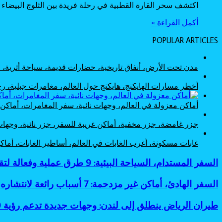
اكتشف سحر القارة القطبية في رحلة فريدة بين الثلوج البيضاء 
أكمل القراءة »
POPULAR ARTICLES
مدن تحت الأرض، أنفاق تاريخية، حضارات قديمة، سياحة أثرية
أخطر مسارات الهايكنج، هايكنج حول العالم، مغامرات جبلية،
أماكن معزولة في العالم، وجهات نائية، سفر المغامرات، أماك
جزر غامضة، جزر مخفية، أماكن غريبة للسفر، جزر نائية، وجها
غابات مسكونة، أغرب الغابات في العالم، أساطير الغابات، أم
السفر
السفر المستدام، السياحة البيئية: 9 طرق عملية وفعالة لتقليل البصمة الكربونية
المستدام،
السياحة
السفر
السفر الهادئ، أماكن غير مزدحمة: 7 أسباب رائعة لانتشاره
البيئية:
الهادئ،
9
أماكن
طيران
طيران الرياض ينطلق إلى لندن: وجهات جديدة تدعم رؤية 2030
طرق
غير
الرياض
عملية
مزدحمة: