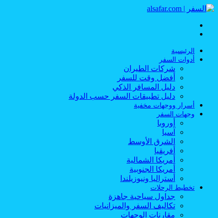
القائمة
بحث
عن
الرئيسية
أدوات السفر
شركات الطيران
أفضل وقت للسفر
دليل المسافر الذكي
دليل تطبيقات السفر حسب الدولة
أسرار ووجهات مخفية
وجهات السفر
أوروبا
آسيا
الشرق الأوسط
أفريقيا
أمريكا الشمالية
أمريكا الجنوبية
أستراليا ونيوزيلندا
تخطيط الرحلات
جداول سياحية جاهزة
تكاليف السفر والميزانيات
مقارنات الوجهات