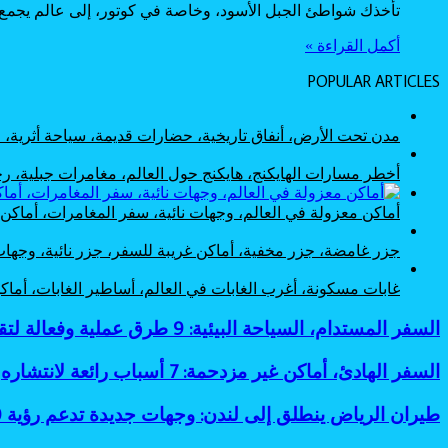
تأخذك شواطئ الجبل الأسود، وخاصة في كوتور، إلى عالم يجمع 
أكمل القراءة »
POPULAR ARTICLES
مدن تحت الأرض، أنفاق تاريخية، حضارات قديمة، سياحة أثرية
أخطر مسارات الهايكنج، هايكنج حول العالم، مغامرات جبلية،
أماكن معزولة في العالم، وجهات نائية، سفر المغامرات، أماك
جزر غامضة، جزر مخفية، أماكن غريبة للسفر، جزر نائية، وجها
غابات مسكونة، أغرب الغابات في العالم، أساطير الغابات، أم
السفر
السفر المستدام، السياحة البيئية: 9 طرق عملية وفعالة لتقليل البصمة الكربونية
المستدام،
السياحة
السفر
السفر الهادئ، أماكن غير مزدحمة: 7 أسباب رائعة لانتشاره
البيئية:
الهادئ،
9
أماكن
طيران
طيران الرياض ينطلق إلى لندن: وجهات جديدة تدعم رؤية 2030
طرق
غير
الرياض
عملية
مزدحمة: