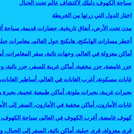
ينطلق
سياحة
سياحة الكهوف: دليلك لاكتشاف عالم تحت الجبال
وفعالة
7
إلى
الكهوف:
لتقليل
أسباب
لندن:
دليلك
البصمة
اختار
اختار الدول التي زرتها من الخريطة
رائعة
وجهات
لاكتشاف
الكربونية
الدول
لانتشاره
جديدة
عالم
التي
مدن
مدن تحت الأرض، أنفاق تاريخية، حضارات قديمة، سياحة أ
تدعم
تحت
زرتها
تحت
رؤية
الجبال
من
الأرض،
2030
أخطر
أخطر مسارات الهايكنج، هايكنج حول العالم، مغامرات جب
الخريطة
أنفاق
مسارات
تاريخية،
الهايكنج،
أماكن
أماكن معزولة في العالم، وجهات نائية، سفر المغامرات، 
حضارات
هايكنج
معزولة
قديمة،
حول
في
جزر
جزر غامضة، جزر مخفية، أماكن غريبة للسفر، جزر نائية، و
سياحة
العالم،
العالم،
غامضة،
أثرية،
مغامرات
وجهات
جزر
غابات
غابات مسكونة، أغرب الغابات في العالم، أساطير الغابات
مدن
جبلية،
نائية،
مخفية،
مسكونة،
مخفية،
رحلات
سفر
أماكن
أغرب
مساكن
بحيرات
بحيرات غريبة، بحيرات ملونة، أماكن طبيعية عجيبة، بحيرة 
المشي،
المغامرات،
غريبة
الغابات
جوفية،
غريبة،
أماكن
أماكن
للسفر،
في
آثار
بحيرات
خطيرة
غابات
غابات الأمازون، أماكن مخفية في الأمازون، السفر إلى الأم
غامضة،
جزر
العالم،
تحت
ملونة،
للسفر:
الأمازون،
رحلات
نائية،
أساطير
الأرض:
أماكن
أفضل
أماكن
استكشافية:
كهوف
كهوف غامضة، أغرب الكهوف في العالم، سياحة الكهوف، 
وجهات
الغابات،
أسرار
طبيعية
مغامرات
مخفية
أغرب
غامضة،
غير
أماكن
مذهلة
عجيبة،
مذهلة
في
وأخطر
أغرب
معروفة:
قرى
قرى معزولة، قرى جبلية، أماكن نائية، السفر إلى الجبال، و
مرعبة
لحضارات
بحيرة
لعشاق
الأمازون،
وجهات
الكهوف
أفضل