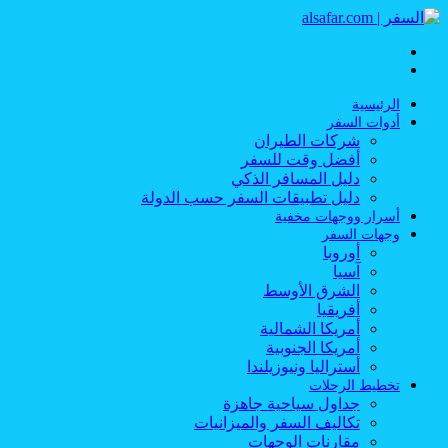
القائمة
بحث
عن
الرئيسية
أدوات السفر
شركات الطيران
أفضل وقت للسفر
دليل المسافر الذكي
دليل تطبيقات السفر حسب الدولة
أسرار ووجهات مخفية
وجهات السفر
أوروبا
آسيا
الشرق الأوسط
أفريقيا
أمريكا الشمالية
أمريكا الجنوبية
أستراليا ونيوزيلندا
تخطيط الرحلات
جداول سياحية جاهزة
تكاليف السفر والميزانيات
مقارنات الوجهات