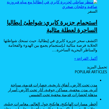
السفر
استجمام جزيرة كابري: شواطئ إيطاليا
الساحرة لعطلة مثالية
اكتشف سحر جزيرة كابري في إيطاليا، حيث تمنحك شواطئها
الخلابة فرصة مثالية لـإستجمام يجمع بين الهدوء والفخامة
والمناظر البحرية الساحرة.…
أكمل القراءة »
تحميل المزيد
POPULAR ARTICLES
مدن تحت الأرض، أنفاق تاريخية، حضارات قديمة، سياحة
أثرية، مدن مخفية، مساكن جوفية، آثار تحت الأرض: أسرار
مذهلة لحضارات قديمة مخفية تحت الشمس
أخطر مسارات الهايكنج، هايكنج حول العالم، مغامرات جبلية،
رحلات المشي، أماكن خطيرة للسفر: أفضل مغامرات مذهلة