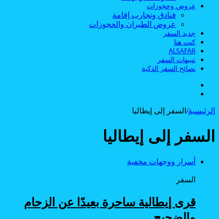
عروض وحجوزات
فنادق وتجارب إقامة
عروض الطيران والحجوزات
جديد السفر
كنت هنا
ALSAFAR
تنبيهات السفر
نصائح السفر الذكية
الوضع
بحث
المظلم
عن
الرئيسية
/
السفر إلى إيطاليا
السفر إلى إيطاليا
أسرار ووجهات مخفية
السفر
قرى إيطالية ساحرة بعيدًا عن الزحام
والضجيج