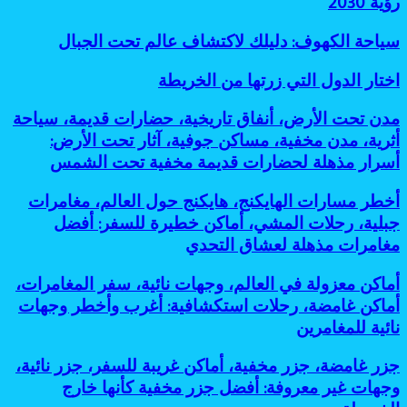
رؤية 2030
7
البصمة
ينطلق
أسباب
الكربونية
إلى
رائعة
سياحة
سياحة الكهوف: دليلك لاكتشاف عالم تحت الجبال
لندن:
لانتشاره
الكهوف:
وجهات
دليلك
اختار
اختار الدول التي زرتها من الخريطة
جديدة
لاكتشاف
الدول
تدعم
عالم
التي
رؤية
مدن
مدن تحت الأرض، أنفاق تاريخية، حضارات قديمة، سياحة
تحت
زرتها
2030
تحت
أثرية، مدن مخفية، مساكن جوفية، آثار تحت الأرض:
الجبال
من
الأرض،
أسرار مذهلة لحضارات قديمة مخفية تحت الشمس
الخريطة
أنفاق
تاريخية،
أخطر
أخطر مسارات الهايكنج، هايكنج حول العالم، مغامرات
حضارات
مسارات
قديمة،
جبلية، رحلات المشي، أماكن خطيرة للسفر: أفضل
الهايكنج،
سياحة
مغامرات مذهلة لعشاق التحدي
هايكنج
أثرية،
حول
مدن
أماكن
أماكن معزولة في العالم، وجهات نائية، سفر المغامرات،
العالم،
مخفية،
معزولة
مغامرات
أماكن غامضة، رحلات استكشافية: أغرب وأخطر وجهات
مساكن
في
جبلية،
جوفية،
نائية للمغامرين
العالم،
رحلات
آثار
وجهات
المشي،
تحت
جزر
جزر غامضة، جزر مخفية، أماكن غريبة للسفر، جزر نائية،
نائية،
أماكن
الأرض:
غامضة،
سفر
وجهات غير معروفة: أفضل جزر مخفية كأنها خارج
خطيرة
أسرار
جزر
المغامرات،
للسفر: