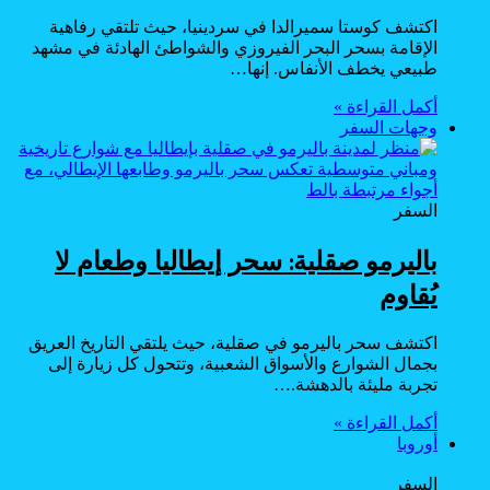
اكتشف كوستا سميرالدا في سردينيا، حيث تلتقي رفاهية
الإقامة بسحر البحر الفيروزي والشواطئ الهادئة في مشهد
طبيعي يخطف الأنفاس. إنها…
أكمل القراءة »
وجهات السفر
السفر
باليرمو صقلية: سحر إيطاليا وطعام لا
يُقاوم
اكتشف سحر باليرمو في صقلية، حيث يلتقي التاريخ العريق
بجمال الشوارع والأسواق الشعبية، وتتحول كل زيارة إلى
تجربة مليئة بالدهشة.…
أكمل القراءة »
أوروبا
السفر