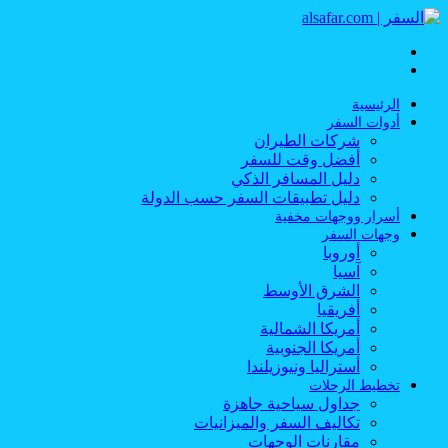
القائمة
بحث
عن
الرئيسية
أدوات السفر
شركات الطيران
أفضل وقت للسفر
دليل المسافر الذكي
دليل تطبيقات السفر حسب الدولة
أسرار ووجهات مخفية
وجهات السفر
أوروبا
آسيا
الشرق الأوسط
أفريقيا
أمريكا الشمالية
أمريكا الجنوبية
أستراليا ونيوزيلندا
تخطيط الرحلات
جداول سياحية جاهزة
تكاليف السفر والميزانيات
مقارنات الوجهات