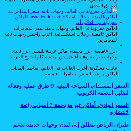
لعشاق التحدي
أماكن معزولة في العالم، وجهات نائية، سفر المغامرات،
أماكن غامضة، رحلات استكشافية: أغرب وأخطر وجهات نائية
للمغامرين
جزر غامضة، جزر مخفية، أماكن غريبة للسفر، جزر نائية،
وجهات غير معروفة: أفضل جزر مخفية كأنها خارج الخريطة
غابات مسكونة، أغرب الغابات في العالم، أساطير الغابات،
أماكن مرعبة للسفر، مغامرات غامضة
السفر
السفر المستدام، السياحة البيئية: 9 طرق عملية وفعالة
المستدام،
لتقليل البصمة الكربونية
السياحة
البيئية:
السفر
السفر الهادئ، أماكن غير مزدحمة: 7 أسباب رائعة
9
الهادئ،
لانتشاره
طرق
أماكن
عملية
غير
وفعالة
طيران
طيران الرياض ينطلق إلى لندن: وجهات جديدة تدعم
مزدحمة:
لتقليل
الرياض