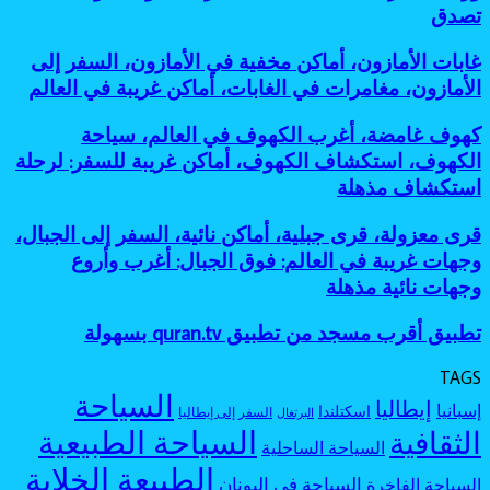
بحيرات
أساطير
تصدق
معروفة:
للمغامرين
ملونة،
الغابات،
أفضل
أماكن
أماكن
جزر
غابات
غابات الأمازون، أماكن مخفية في الأمازون، السفر إلى
طبيعية
مرعبة
مخفية
الأمازون،
عجيبة،
الأمازون، مغامرات في الغابات، أماكن غريبة في العالم
للسفر،
كأنها
أماكن
بحيرة
مغامرات
خارج
مخفية
وردية،
كهوف
كهوف غامضة، أغرب الكهوف في العالم، سياحة
غامضة
الخريطة
في
بحيرات
غامضة،
الكهوف، استكشاف الكهوف، أماكن غريبة للسفر: لرحلة
الأمازون،
غامضة:
أغرب
السفر
استكشاف مذهلة
أجمل
الكهوف
إلى
بحيرات
في
الأمازون،
ملونة
قرى
قرى معزولة، قرى جبلية، أماكن نائية، السفر إلى الجبال،
العالم،
مغامرات
بألوان
معزولة،
سياحة
وجهات غريبة في العالم: فوق الجبال: أغرب وأروع
في
لا
قرى
الكهوف،
وجهات نائية مذهلة
الغابات،
تصدق
جبلية،
استكشاف
أماكن
أماكن
الكهوف،
غريبة
تطبيق
تطبيق أقرب مسجد من تطبيق quran.tv بسهولة
نائية،
أماكن
في
أقرب
السفر
غريبة
العالم
مسجد
إلى
TAGS
للسفر:
من
الجبال،
السياحة
لرحلة
إيطاليا
إسبانيا
اسكتلندا
تطبيق
السفر إلى إيطاليا
البرتغال
وجهات
استكشاف
quran.tv
السياحة الطبيعية
الثقافية
غريبة
مذهلة
السياحة الساحلية
بسهولة
في
الطبيعة الخلابة
العالم:
السياحة في اليونان
السياحة الفاخرة