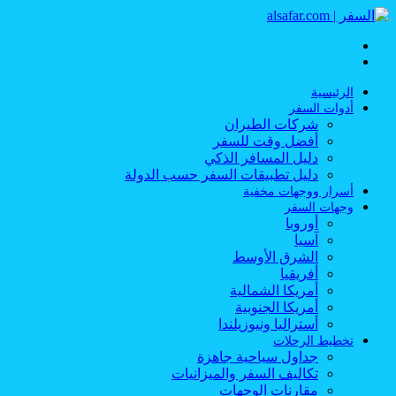
القائمة
بحث
عن
الرئيسية
أدوات السفر
شركات الطيران
أفضل وقت للسفر
دليل المسافر الذكي
دليل تطبيقات السفر حسب الدولة
أسرار ووجهات مخفية
وجهات السفر
أوروبا
آسيا
الشرق الأوسط
أفريقيا
أمريكا الشمالية
أمريكا الجنوبية
أستراليا ونيوزيلندا
تخطيط الرحلات
جداول سياحية جاهزة
تكاليف السفر والميزانيات
مقارنات الوجهات