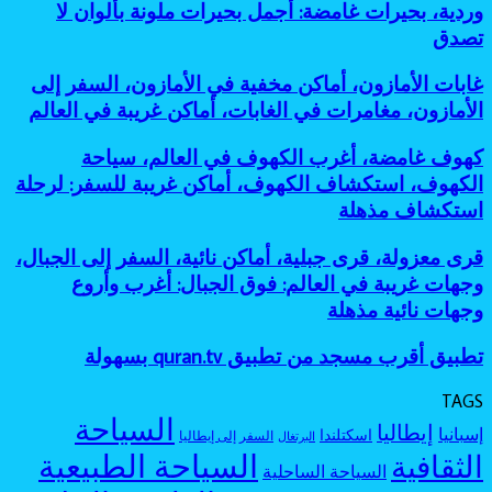
غريبة،
وردية، بحيرات غامضة: أجمل بحيرات ملونة بألوان لا
العالم،
غير
نائية
بحيرات
أساطير
تصدق
معروفة:
للمغامرين
ملونة،
الغابات،
أفضل
أماكن
أماكن
جزر
غابات
غابات الأمازون، أماكن مخفية في الأمازون، السفر إلى
طبيعية
مرعبة
مخفية
الأمازون،
عجيبة،
الأمازون، مغامرات في الغابات، أماكن غريبة في العالم
للسفر،
كأنها
أماكن
بحيرة
مغامرات
خارج
مخفية
وردية،
كهوف
كهوف غامضة، أغرب الكهوف في العالم، سياحة
غامضة
الخريطة
في
بحيرات
غامضة،
الكهوف، استكشاف الكهوف، أماكن غريبة للسفر: لرحلة
الأمازون،
غامضة:
أغرب
السفر
استكشاف مذهلة
أجمل
الكهوف
إلى
بحيرات
في
الأمازون،
ملونة
قرى
قرى معزولة، قرى جبلية، أماكن نائية، السفر إلى الجبال،
العالم،
مغامرات
بألوان
معزولة،
سياحة
وجهات غريبة في العالم: فوق الجبال: أغرب وأروع
في
لا
قرى
الكهوف،
وجهات نائية مذهلة
الغابات،
تصدق
جبلية،
استكشاف
أماكن
أماكن
الكهوف،
غريبة
تطبيق
تطبيق أقرب مسجد من تطبيق quran.tv بسهولة
نائية،
أماكن
في
أقرب
السفر
غريبة
العالم
مسجد
إلى
TAGS
للسفر:
من
الجبال،
السياحة
لرحلة
إيطاليا
إسبانيا
اسكتلندا
تطبيق
السفر إلى إيطاليا
البرتغال
وجهات
استكشاف
quran.tv
السياحة الطبيعية
الثقافية
غريبة
مذهلة
السياحة الساحلية
بسهولة
في