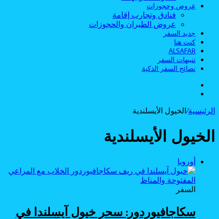
عروض وحجوزات
فنادق وتجارب إقامة
عروض الطيران والحجوزات
جديد السفر
كنت هنا
ALSAFAR
تنبيهات السفر
نصائح السفر الذكية
الوضع
بحث
المظلم
عن
الرئيسية
/
الخيول الأيسلندية
الخيول الأيسلندية
أوروبا
السفر
سكاجافيوردور: سحر خيول آيسلندا في