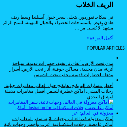
الريف الخلاب
في سكاجافيوردور، يتجلى سحر خيول آيسلندا وسط ريف
هادئ يفيض بالمساحات الخضراء والجبال المهيبة، لتمنح الزائر
مشهداً لا يُنسى من…
أكمل القراءة »
POPULAR ARTICLES
مدن تحت الأرض، أنفاق تاريخية، حضارات قديمة، سياحة
أثرية، مدن مخفية، مساكن جوفية، آثار تحت الأرض: أسرار
مذهلة لحضارات قديمة مخفية تحت الشمس
أخطر مسارات الهايكنج، هايكنج حول العالم، مغامرات جبلية،
رحلات المشي، أماكن خطيرة للسفر: أفضل مغامرات مذهلة
لعشاق التحدي
أماكن معزولة في العالم، وجهات نائية، سفر المغامرات،
أماكن غامضة، رحلات استكشافية: أغرب وأخطر وجهات نائية