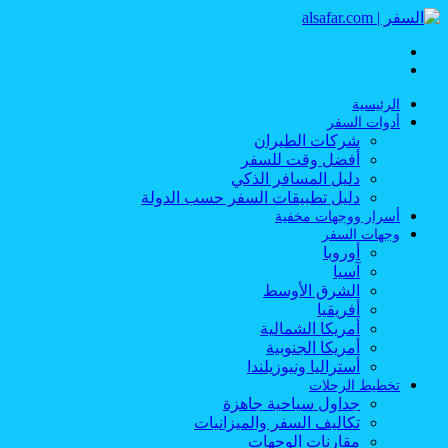
القائمة
بحث
عن
الرئيسية
أدوات السفر
شركات الطيران
أفضل وقت للسفر
دليل المسافر الذكي
دليل تطبيقات السفر حسب الدولة
أسرار ووجهات مخفية
وجهات السفر
أوروبا
آسيا
الشرق الأوسط
أفريقيا
أمريكا الشمالية
أمريكا الجنوبية
أستراليا ونيوزيلندا
تخطيط الرحلات
جداول سياحية جاهزة
تكاليف السفر والميزانيات
مقارنات الوجهات