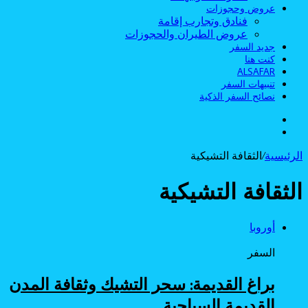
عروض وحجوزات
فنادق وتجارب إقامة
عروض الطيران والحجوزات
جديد السفر
كنت هنا
ALSAFAR
تنبيهات السفر
نصائح السفر الذكية
الوضع
بحث
المظلم
عن
الرئيسية
/
الثقافة التشيكية
الثقافة التشيكية
أوروبا
السفر
براغ القديمة: سحر التشيك وثقافة المدن
القديمة السياحية