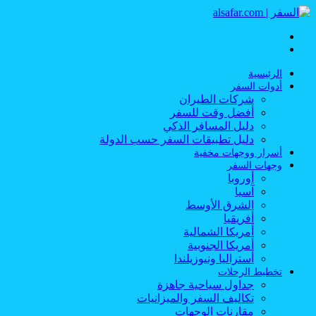
القائمة
بحث
عن
الرئيسية
أدوات السفر
شركات الطيران
أفضل وقت للسفر
دليل المسافر الذكي
دليل تطبيقات السفر حسب الدولة
أسرار ووجهات مخفية
وجهات السفر
أوروبا
آسيا
الشرق الأوسط
أفريقيا
أمريكا الشمالية
أمريكا الجنوبية
أستراليا ونيوزيلندا
تخطيط الرحلات
جداول سياحية جاهزة
تكاليف السفر والميزانيات
مقارنات الوجهات