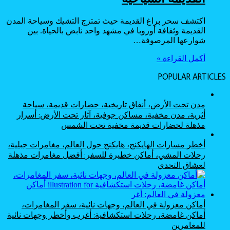
اكتشف سحر براغ القديمة حيث تمتزج التشيك وسياحة المدن
القديمة وثقافة أوروبا في مشهد واحد نابض بالحياة. بين
شوارعها المرصوفة…
أكمل القراءة »
POPULAR ARTICLES
مدن تحت الأرض، أنفاق تاريخية، حضارات قديمة، سياحة
أثرية، مدن مخفية، مساكن جوفية، آثار تحت الأرض: أسرار
مذهلة لحضارات قديمة مخفية تحت الشمس
أخطر مسارات الهايكنج، هايكنج حول العالم، مغامرات جبلية،
رحلات المشي، أماكن خطيرة للسفر: أفضل مغامرات مذهلة
لعشاق التحدي
أماكن معزولة في العالم، وجهات نائية، سفر المغامرات،
أماكن غامضة، رحلات استكشافية: أغرب وأخطر وجهات نائية
للمغامرين