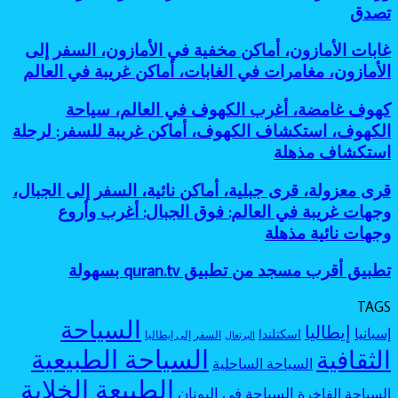
بحيرات
أساطير
تصدق
معروفة:
للمغامرين
ملونة،
الغابات،
أفضل
أماكن
أماكن
جزر
غابات
غابات الأمازون، أماكن مخفية في الأمازون، السفر إلى
طبيعية
مرعبة
مخفية
الأمازون،
عجيبة،
الأمازون، مغامرات في الغابات، أماكن غريبة في العالم
للسفر،
كأنها
أماكن
بحيرة
مغامرات
خارج
مخفية
وردية،
كهوف
كهوف غامضة، أغرب الكهوف في العالم، سياحة
غامضة
الخريطة
في
بحيرات
غامضة،
الكهوف، استكشاف الكهوف، أماكن غريبة للسفر: لرحلة
الأمازون،
غامضة:
أغرب
السفر
استكشاف مذهلة
أجمل
الكهوف
إلى
بحيرات
في
الأمازون،
ملونة
قرى
قرى معزولة، قرى جبلية، أماكن نائية، السفر إلى الجبال،
العالم،
مغامرات
بألوان
معزولة،
سياحة
وجهات غريبة في العالم: فوق الجبال: أغرب وأروع
في
لا
قرى
الكهوف،
وجهات نائية مذهلة
الغابات،
تصدق
جبلية،
استكشاف
أماكن
أماكن
الكهوف،
غريبة
تطبيق
تطبيق أقرب مسجد من تطبيق quran.tv بسهولة
نائية،
أماكن
في
أقرب
السفر
غريبة
العالم
مسجد
إلى
TAGS
للسفر:
من
الجبال،
السياحة
لرحلة
إيطاليا
إسبانيا
اسكتلندا
تطبيق
السفر إلى إيطاليا
البرتغال
وجهات
استكشاف
quran.tv
السياحة الطبيعية
الثقافية
غريبة
مذهلة
السياحة الساحلية
بسهولة
في
الطبيعة الخلابة
العالم:
السياحة في اليونان
السياحة الفاخرة