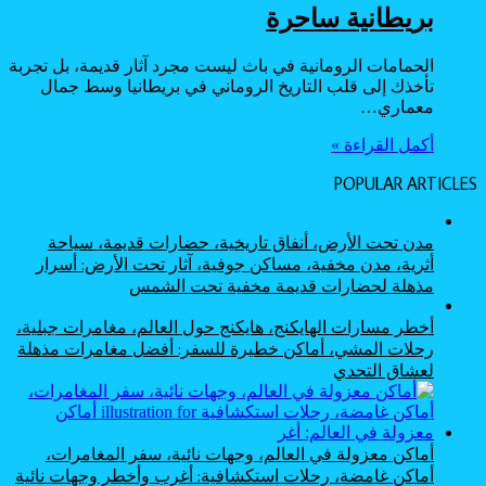
بريطانية ساحرة
الحمامات الرومانية في باث ليست مجرد آثار قديمة، بل تجربة
تأخذك إلى قلب التاريخ الروماني في بريطانيا وسط جمال
معماري…
أكمل القراءة »
POPULAR ARTICLES
مدن تحت الأرض، أنفاق تاريخية، حضارات قديمة، سياحة
أثرية، مدن مخفية، مساكن جوفية، آثار تحت الأرض: أسرار
مذهلة لحضارات قديمة مخفية تحت الشمس
أخطر مسارات الهايكنج، هايكنج حول العالم، مغامرات جبلية،
رحلات المشي، أماكن خطيرة للسفر: أفضل مغامرات مذهلة
لعشاق التحدي
أماكن معزولة في العالم، وجهات نائية، سفر المغامرات،
أماكن غامضة، رحلات استكشافية: أغرب وأخطر وجهات نائية