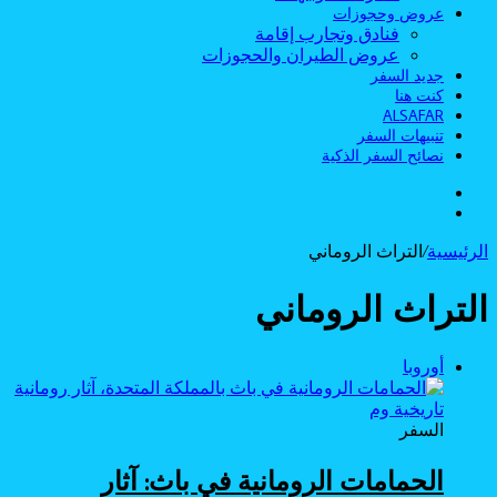
عروض وحجوزات
فنادق وتجارب إقامة
عروض الطيران والحجوزات
جديد السفر
كنت هنا
ALSAFAR
تنبيهات السفر
نصائح السفر الذكية
الوضع
بحث
المظلم
عن
الرئيسية
/
التراث الروماني
التراث الروماني
أوروبا
السفر
الحمامات الرومانية في باث: آثار