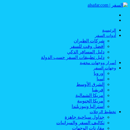
القائمة
بحث
عن
الرئيسية
أدوات السفر
شركات الطيران
أفضل وقت للسفر
دليل المسافر الذكي
دليل تطبيقات السفر حسب الدولة
أسرار ووجهات مخفية
وجهات السفر
أوروبا
آسيا
الشرق الأوسط
أفريقيا
أمريكا الشمالية
أمريكا الجنوبية
أستراليا ونيوزيلندا
تخطيط الرحلات
جداول سياحية جاهزة
تكاليف السفر والميزانيات
مقارنات الوجهات