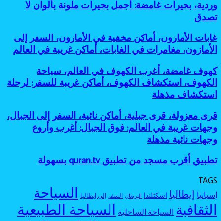
غريبة،
وردية، بحيرات غامضة: أجمل بحيرات ملونة بألوان لا
العالم،
غير
نائية
بحيرات
أساطير
تصدق
معروفة:
للمغامرين
ملونة،
الغابات،
أفضل
أماكن
أماكن
جزر
غابات
غابات الأمازون، أماكن مخفية في الأمازون، السفر إلى
طبيعية
مرعبة
مخفية
الأمازون،
عجيبة،
الأمازون، مغامرات في الغابات، أماكن غريبة في العالم
للسفر،
كأنها
أماكن
بحيرة
مغامرات
خارج
مخفية
وردية،
كهوف
كهوف غامضة، أغرب الكهوف في العالم، سياحة
غامضة
الخريطة
في
بحيرات
غامضة،
الكهوف، استكشاف الكهوف، أماكن غريبة للسفر: لرحلة
الأمازون،
غامضة:
أغرب
السفر
استكشاف مذهلة
أجمل
الكهوف
إلى
بحيرات
في
الأمازون،
ملونة
قرى
قرى معزولة، قرى جبلية، أماكن نائية، السفر إلى الجبال،
العالم،
مغامرات
بألوان
معزولة،
سياحة
وجهات غريبة في العالم: فوق الجبال: أغرب وأروع
في
لا
قرى
الكهوف،
وجهات نائية مذهلة
الغابات،
تصدق
جبلية،
استكشاف
أماكن
أماكن
الكهوف،
غريبة
تطبيق
تطبيق أقرب مسجد من تطبيق quran.tv بسهولة
نائية،
أماكن
في
أقرب
السفر
غريبة
العالم
مسجد
إلى
TAGS
للسفر:
من
الجبال،
السياحة
لرحلة
إيطاليا
إسبانيا
اسكتلندا
تطبيق
السفر إلى إيطاليا
البرتغال
وجهات
استكشاف
quran.tv
السياحة الطبيعية
الثقافية
غريبة
مذهلة
السياحة الساحلية
بسهولة
في