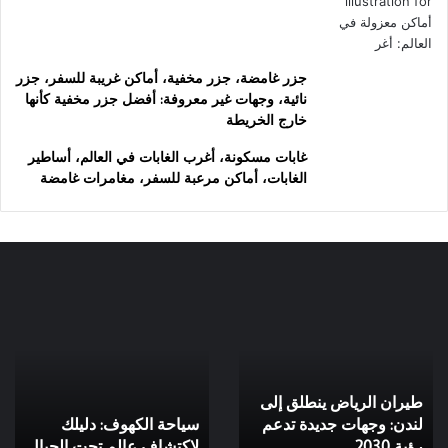
جزر غامضة، جزر مخفية، أماكن غريبة للسفر، جزر
نائية، وجهات غير معروفة: أفضل جزر مخفية كأنها
خارج الخريطة
غابات مسكونة، أغرب الغابات في العالم، أساطير
الغابات، أماكن مرعبة للسفر، مغامرات غامضة
طيران
سياحة
الرياض
الكهوف:
ينطلق
دليلك
إلى
لاكتشاف
لندن:
عالم
طيران الرياض ينطلق إلى
وجهات
تحت
جديدة
لندن: وجهات جديدة تدعم
الجبال
سياحة الكهوف: دليلك
تدعم
رؤية 2030
لاكتشاف عالم تحت الجبال