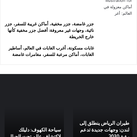
جزر غامضة، جزر مخفية، أماكن غريبة للسفر، جزر
نائية، وجهات غير معروفة: أفضل جزر مخفية كأنها
خارج الخريطة
غابات مسكونة، أغرب الغابات في العالم، أساطير
الغابات، أماكن مرعبة للسفر، مغامرات غامضة
طيران
سياحة
الرياض
الكهوف:
ينطلق
دليلك
إلى
لاكتشاف
لندن:
عالم
طيران الرياض ينطلق إلى
وجهات
تحت
جديدة
لندن: وجهات جديدة تدعم
الجبال
سياحة الكهوف: دليلك
تدعم
رؤية 2030
لاكتشاف عالم تحت الجبال